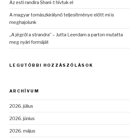
Az esti randira Shani-t hívtuk el
A magyar tornászkirálynő teljesítménye előtt mi is
meghajolunk
„A jégről a strandra” – Jutta Leerdam a parton mutatta
meg nyári formáját
LEGUTÓBBI HOZZÁSZÓLÁSOK
ARCHÍVUM
2026. július
2026. június
2026. május