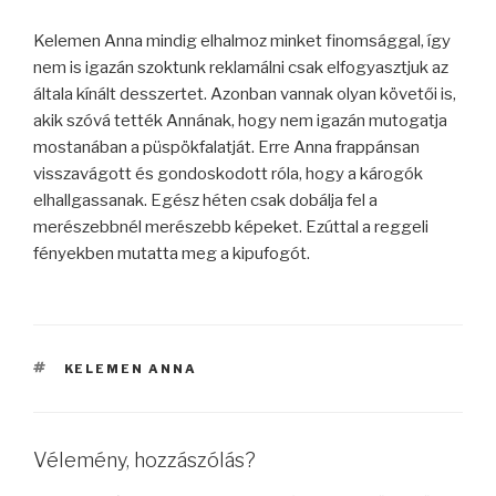
Kelemen Anna mindig elhalmoz minket finomsággal, így
nem is igazán szoktunk reklamálni csak elfogyasztjuk az
általa kínált desszertet. Azonban vannak olyan követői is,
akik szóvá tették Annának, hogy nem igazán mutogatja
mostanában a püspökfalatját. Erre Anna frappánsan
visszavágott és gondoskodott róla, hogy a károgók
elhallgassanak. Egész héten csak dobálja fel a
merészebbnél merészebb képeket. Ezúttal a reggeli
fényekben mutatta meg a kipufogót.
CÍMKÉK
KELEMEN ANNA
Vélemény, hozzászólás?