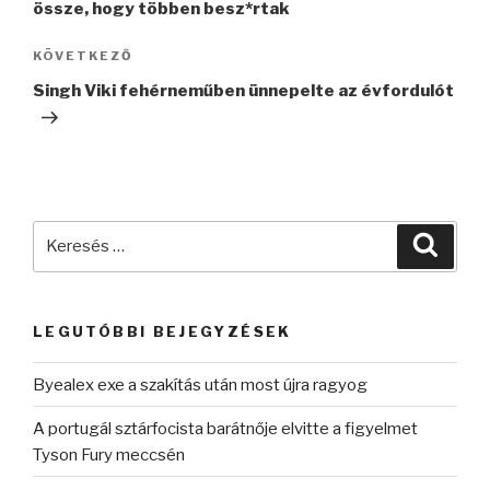
össze, hogy többen besz*rtak
Következő
KÖVETKEZŐ
bejegyzés
Singh Viki fehérneműben ünnepelte az évfordulót
Keresés
Keres
a
következő
kifejezésre:
LEGUTÓBBI BEJEGYZÉSEK
Byealex exe a szakítás után most újra ragyog
A portugál sztárfocista barátnője elvitte a figyelmet
Tyson Fury meccsén