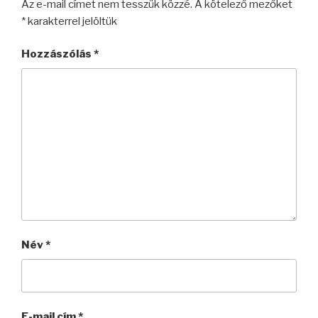
Az e-mail címet nem tesszük közzé.
A kötelező mezőket
*
karakterrel jelöltük
Hozzászólás
*
Név
*
E-mail cím
*