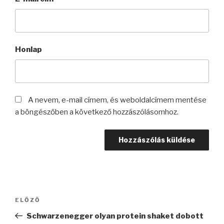
Honlap
A nevem, e-mail címem, és weboldalcímem mentése
a böngészőben a következő hozzászólásomhoz.
Bejegyzés
Korábbi
ELŐZŐ
navigáció
bejegyzés
Schwarzenegger olyan protein shaket dobott