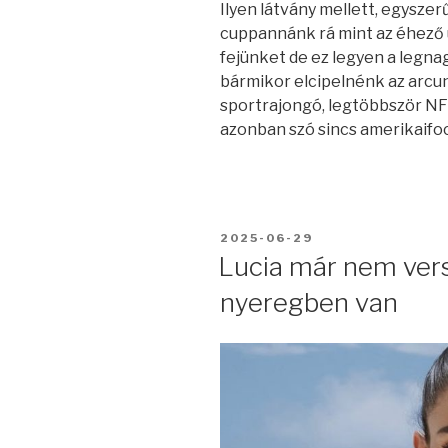
Ilyen látvány mellett, egysze
cuppannánk rá mint az éhező ú
fejünket de ez legyen a legna
bármikor elcipelnénk az arc
sportrajongó, legtöbbször NF
azonban szó sincs amerikaifoc
BEKÜLDVE:
2025-06-29
Lucia már nem ver
nyeregben van