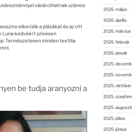
kedvezménnyel vásárolhatnak számos
2026. május
2026. április
sszire elkerülik a plázákat és az ott
2026. március
e Luna kedvéért szívesen
p. ​Természetesen minden textilia
2026. február
enni.
2026. január
2025. decemb
2025. novemb
2025. október
yen be tudja aranyozni a
2025. szepte
2025. auguszt
2025. július
2025. június