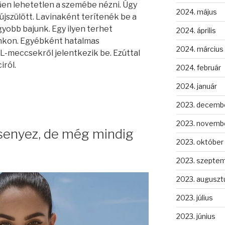
rűen lehetetlen a szemébe nézni. Úgy
2024. május
jszülött. Lavinaként terítenék be a
gyobb bajunk. Egy ilyen terhet
2024. április
unkon. Egyébként hatalmas
2024. március
L-meccsekről jelentkezik be. Ezúttal
iról.
2024. február
2024. január
2023. decemb
2023. novemb
senyez, de még mindig
2023. október
2023. szepte
2023. auguszt
2023. július
2023. június