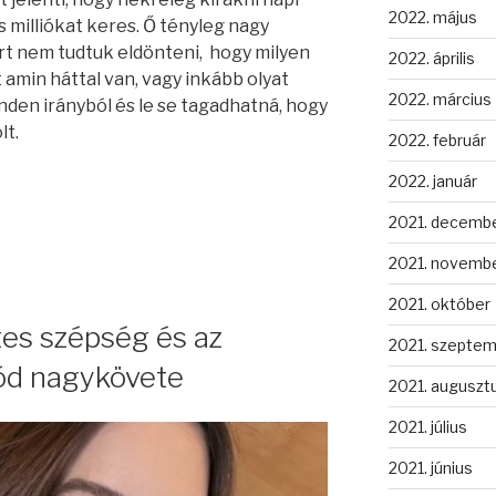
2022. május
s milliókat keres. Ő tényleg nagy
rt nem tudtuk eldönteni, hogy milyen
2022. április
 amin háttal van, vagy inkább olyat
2022. március
nden irányból és le se tagadhatná, hogy
lt.
2022. február
2022. január
2021. decemb
2021. novemb
2021. október
tes szépség és az
2021. szepte
ód nagykövete
2021. auguszt
2021. július
2021. június