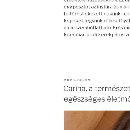
egy posztot az instára és mári
fejtörést okozott nekünk, me
képeket tegyünk róla ki. Olyat
amin szemből látható. Erős mi
korábban profi kerékpáros vo
BEKÜLDVE:
2025-06-29
Carina, a természe
egészséges életm