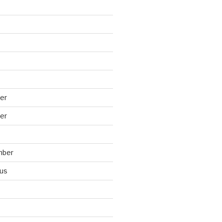
er
er
mber
us