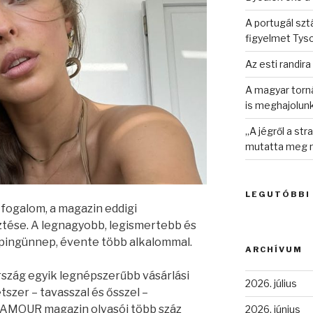
A portugál sztá
figyelmet Tys
Az esti randira
A magyar torná
is meghajolun
„A jégről a st
mutatta meg n
LEGUTÓBBI
ogalom, a magazin eddigi
tése. A legnagyobb, legismertebb és
pingünnep, évente több alkalommal.
ARCHÍVUM
ág egyik legnépszerűbb vásárlási
2026. július
zer – tavasszal és ősszel –
LAMOUR magazin olvasói több száz
2026. június