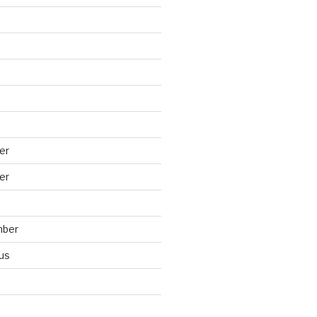
er
er
mber
us