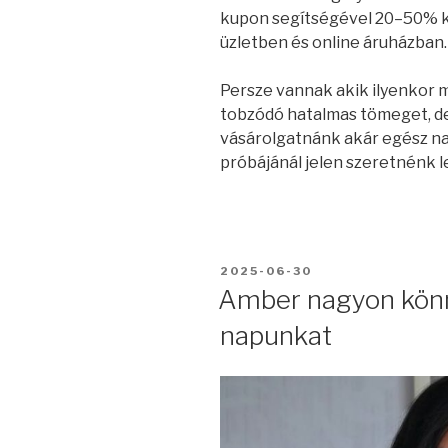
kupon segítségével 20–50% 
üzletben és online áruházban.
Persze vannak akik ilyenkor me
tobzódó hatalmas tömeget, d
vásárolgatnánk akár egész na
próbájánál jelen szeretnénk l
BEKÜLDVE:
2025-06-30
Amber nagyon könn
napunkat