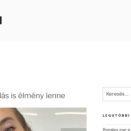
N
Keresés
lás is élmény lenne
a
következő
kifejezésre:
LEGUTÓBBI
Byealex exe a 