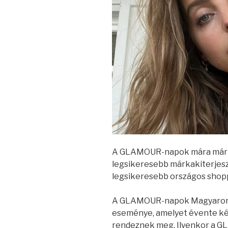
A GLAMOUR-napok mára már f
legsikeresebb márkakiterjesz
legsikeresebb országos shop
A GLAMOUR-napok Magyarorsz
eseménye, amelyet évente kéts
rendeznek meg.
Ilyenkor a G