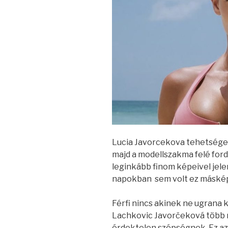
Lucia Javorcekova tehetséges
majd a modellszakma felé ford
leginkább finom képeivel jele
napokban sem volt ez máské
Férfi nincs akinek ne ugrana ki
Lachkovic Javorčeková több
érdektelen szépségnek. Ez azt 