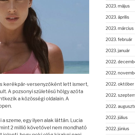
2023. május
2023. április
2023. március
2023. február
2023. január
2022. decemb
2022. novemb
 kerékpár-versenyzőként lett ismert,
2022. október
ult. A pozsonyi születésű hölgy azóta
2022. szepte
ntkezik a közösségi oldalain. A
ppen.
2022. auguszt
2022. július
 a szeme, egy ilyen alak láttán. Lucia
 mint 2 millió követővel nem mondható
2022. június
jelenti, hogy neki elég kirakni napi