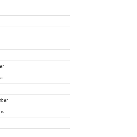
er
er
mber
us