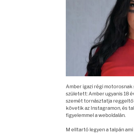
Amber igazi régi motorosnak s
született: Amber ugyanis 18 é
szemét tornásztatja reggeltől
követik az Instagramon, és ta
figyelemmel a weboldalán.
M elltartó legyen a talpán ami