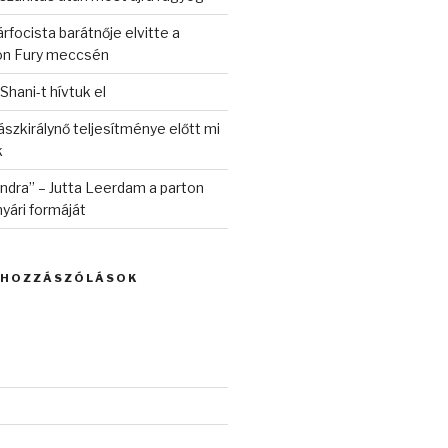
rfocista barátnője elvitte a
on Fury meccsén
 Shani-t hívtuk el
szkirálynő teljesítménye előtt mi
k
randra” – Jutta Leerdam a parton
yári formáját
 HOZZÁSZÓLÁSOK