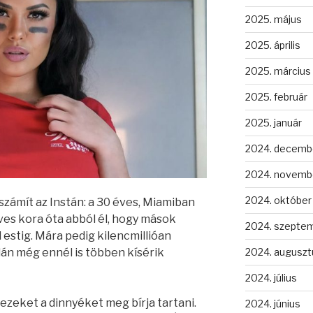
2025. május
2025. április
2025. március
2025. február
2025. január
2024. decemb
2024. novemb
2024. október
zámít az Instán: a 30 éves, Miamiban
ves kora óta abból él, hogy mások
2024. szepte
 estig. Mára pedig kilencmillióan
2024. auguszt
lán még ennél is többen kísérik
2024. július
 ezeket a dinnyéket meg bírja tartani.
2024. június