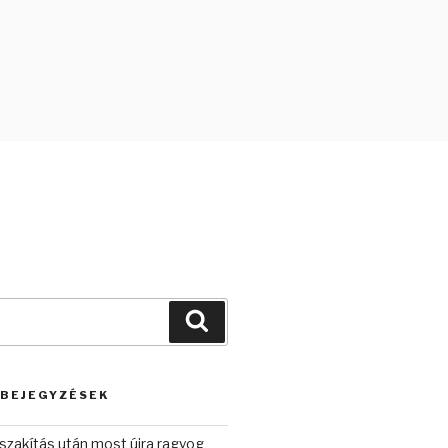
Keresés
 BEJEGYZÉSEK
szakítás után most újra ragyog