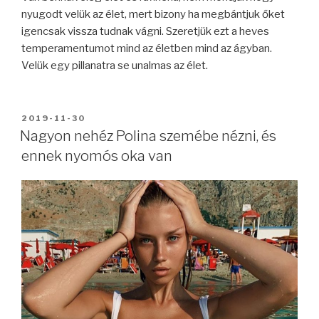
nyugodt velük az élet, mert bizony ha megbántjuk őket
igencsak vissza tudnak vágni. Szeretjük ezt a heves
temperamentumot mind az életben mind az ágyban.
Velük egy pillanatra se unalmas az élet.
BEKÜLDVE:
2019-11-30
Nagyon nehéz Polina szemébe nézni, és
ennek nyomós oka van