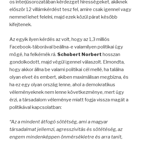
os interjúsorozatában kérdezget hírességeket, akiknek
először 12 villámkérdést tesz fel, amire csak igennel vagy
nemmel lehet felelni, majd ezek közül párat később
kifejtenek.
Az egyik ilyen kérdés az volt, hogy az 1,3 milliós
Facebook-táborával beállna-e valamilyen politikai ügy
mögé, ha felkérnék rá.
Schobert Norbert
hosszan
gondolkodott, majd végül igennel válaszolt. Elmondta,
hogy akkor állna be valami politikai cél mellé, ha találna
olyan elvet és embert, akiben maximálisan megbízna, és
ha ez egy olyan ország lenne, ahol a demokratikus
véleményeknek nem lenne következménye, mert úgy
érzi, a társadalom véleménye miatt fogja vissza magát a
politikával kapcsolatban:
“Az a mindent átfogó sötétség, ami a magyar
társadalmat jellemzi, agresszivitás és sötétéség, az
engem mindenképpen önmérsékletre és arra tanít,