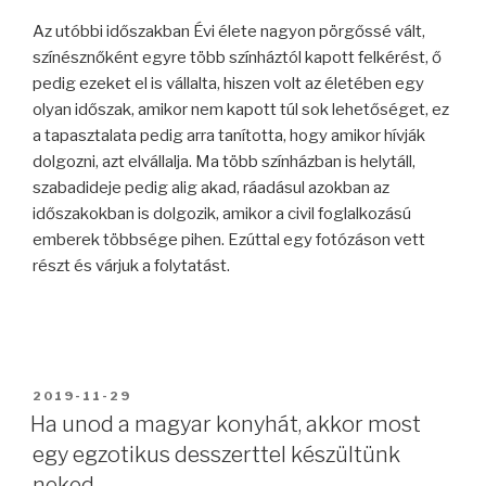
Az utóbbi időszakban Évi élete nagyon pörgőssé vált,
színésznőként egyre több színháztól kapott felkérést, ő
pedig ezeket el is vállalta, hiszen volt az életében egy
olyan időszak, amikor nem kapott túl sok lehetőséget, ez
a tapasztalata pedig arra tanította, hogy amikor hívják
dolgozni, azt elvállalja. Ma több színházban is helytáll,
szabadideje pedig alig akad, ráadásul azokban az
időszakokban is dolgozik, amikor a civil foglalkozású
emberek többsége pihen. Ezúttal egy fotózáson vett
részt és várjuk a folytatást.
BEKÜLDVE:
2019-11-29
Ha unod a magyar konyhát, akkor most
egy egzotikus desszerttel készültünk
neked