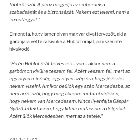
többről szól. A pénz megadja az embernek a
szabadságát és a biztonságát. Nekem ezt jelenti, nem a
luxustárgyat.”
Elmondta, hogy ismer olyan magyar divattervezőt, aki a
garbójára vette rá kívülre a Hublot óráját, ami szerinte
hivalkodó.
“Ha én Hublot órát felveszek – van – akkor nem a
garbómon kívülre teszem fel. Azért veszem fel, mert az
egy olyan minőség, egy olyan szép óra, hogy jó érzés
nekem viselni. Amikor beülök egy szép Mercedesbe, az
nem arról szól, hogy meg akarom mutatni vidéken,
hogy nekem van Mercedesem. Nincs ilyenfajta Gáspár
Győző-effektusom, hogy kifele mutassam a dolgokat.
Azért ülök Mercedesben, mert az a teteje.”
BEKÜLDVE:
2019-11-29