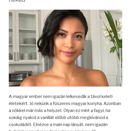
A magyar ember nem igazán lelkesedik a távol keleti
életekért. Jó nekünk a fűszeres magyar konyha. Azonban
a nőkkel már más a helyzet. Olyan ez mint a fagyi, ha
sokáig nyalod a vaníliát előbb utóbb megkívánod a
csokoládét. Elnézve a main nap lányát, nem igazán