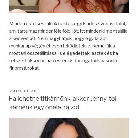
Minden este készülünk nektek egy kiadós svédasztallal,
ami tartalmaz mindenféle földi jót. Itt mindenki megtalálja
a kedvencét. Nem hagyhatjuk, hogy egy fáradt
munkanap végén éhesen feküdjetek le. Reméljük a
mostani összeállítással is elégedettek lesztek és ha
tetszett akkor holnap estére is tartogatunk hasonló
finomságokat.
BEKÜLDVE:
2019-11-30
Ha lehetne titkárnőnk, akkor Jenny-től
kérnénk egy önéletrajzot