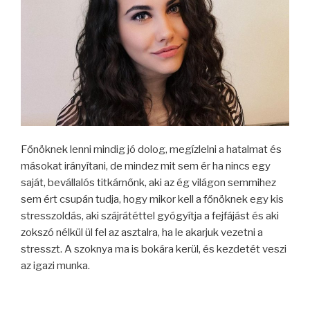
Főnöknek lenni mindig jó dolog, megízlelni a hatalmat és
másokat irányítani, de mindez mit sem ér ha nincs egy
saját, bevállalós titkárnőnk, aki az ég világon semmihez
sem ért csupán tudja, hogy mikor kell a főnöknek egy kis
stresszoldás, aki szájrátéttel gyógyítja a fejfájást és aki
zokszó nélkül ül fel az asztalra, ha le akarjuk vezetni a
stresszt. A szoknya ma is bokára kerül, és kezdetét veszi
az igazi munka.