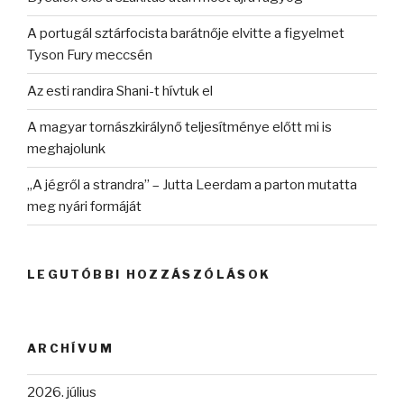
A portugál sztárfocista barátnője elvitte a figyelmet
Tyson Fury meccsén
Az esti randira Shani-t hívtuk el
A magyar tornászkirálynő teljesítménye előtt mi is
meghajolunk
„A jégről a strandra” – Jutta Leerdam a parton mutatta
meg nyári formáját
LEGUTÓBBI HOZZÁSZÓLÁSOK
ARCHÍVUM
2026. július