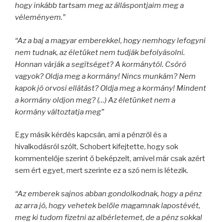
hogy inkább tartsam meg az álláspontjaim meg a
véleményem.”
“Az a baj a magyar emberekkel, hogy nemhogy lefogyni
nem tudnak, az életüket nem tudják befolyásolni.
Honnan várják a segítséget? A kormánytól. Csóró
vagyok? Oldja meg a kormány! Nincs munkám? Nem
kapok jó orvosi ellátást? Oldja meg a kormány! Mindent
a kormány oldjon meg? (…) Az életünket nem a
kormány változtatja meg”
Egy másik kérdés kapcsán, ami a pénzről és a
hivalkodásról szólt, Schobert kifejtette, hogy sok
kommentelője szerint ő beképzelt, amivel már csak azért
sem ért egyet, mert szerinte ez a szó nem is létezik.
“Az emberek sajnos abban gondolkodnak, hogy a pénz
az arra jó, hogy vehetek belőle magamnak lapostévét,
meg ki tudom fizetni az albérletemet, de a pénz sokkal