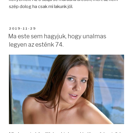
szép dolog ha csak mi lakunk jól.
BEKÜLDVE:
2019-11-29
Ma este sem hagyjuk, hogy unalmas
legyen az esténk 74.