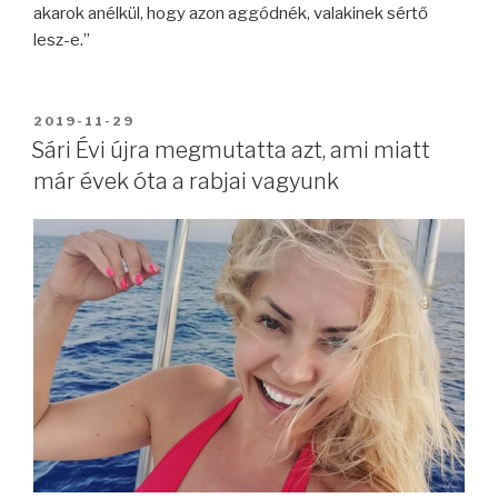
akarok anélkül, hogy azon aggódnék, valakinek sértő
lesz-e.”
BEKÜLDVE:
2019-11-29
Sári Évi újra megmutatta azt, ami miatt
már évek óta a rabjai vagyunk