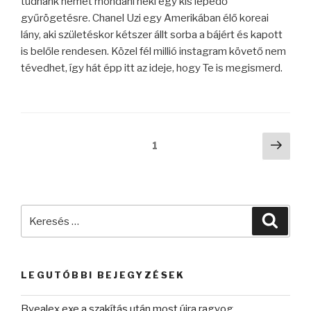
tudnánk nemet mondani neki egy kis lepedő
gyűrögetésre. Chanel Uzi egy Amerikában élő koreai
lány, aki születéskor kétszer állt sorba a bájért és kapott
is belőle rendesen. Közel fél millió instagram követő nem
tévedhet, így hát épp itt az ideje, hogy Te is megismerd.
Bejegyzések
Köve
Oldal
1
oldal
lapozása
Keresés
Keres
a
következő
kifejezésre:
LEGUTÓBBI BEJEGYZÉSEK
Byealex exe a szakítás után most újra ragyog