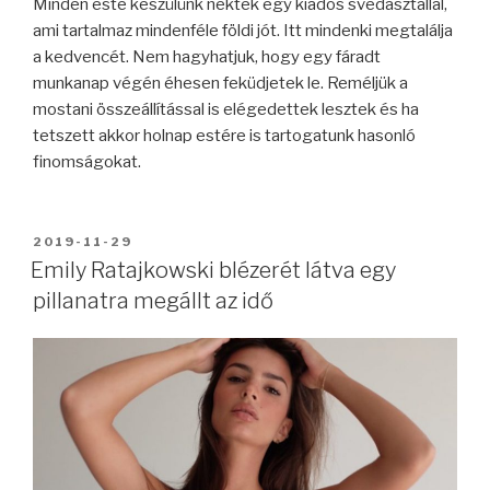
Minden este készülünk nektek egy kiadós svédasztallal,
ami tartalmaz mindenféle földi jót. Itt mindenki megtalálja
a kedvencét. Nem hagyhatjuk, hogy egy fáradt
munkanap végén éhesen feküdjetek le. Reméljük a
mostani összeállítással is elégedettek lesztek és ha
tetszett akkor holnap estére is tartogatunk hasonló
finomságokat.
BEKÜLDVE:
2019-11-29
Emily Ratajkowski blézerét látva egy
pillanatra megállt az idő