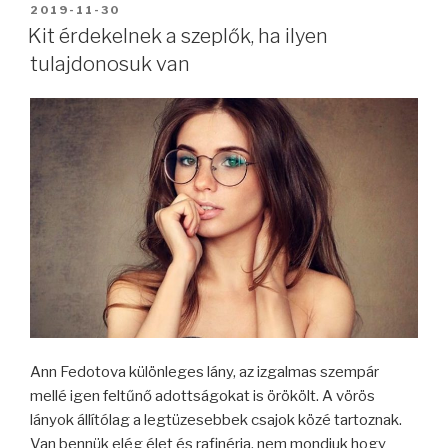
BEKÜLDVE:
2019-11-30
Kit érdekelnek a szeplők, ha ilyen
tulajdonosuk van
Ann Fedotova különleges lány, az izgalmas szempár
mellé igen feltűnő adottságokat is örökölt. A vörös
lányok állítólag a legtüzesebbek csajok közé tartoznak.
Van bennük elég élet és rafinéria, nem mondjuk hogy