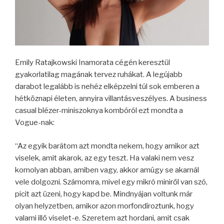
Emily Ratajkowski Inamorata cégén keresztül
gyakorlatilag magának tervez ruhákat. A legújabb
darabot legalább is nehéz elképzelni túl sok emberen a
hétköznapi életen, annyira villantásveszélyes. A business
casual blézer-miniszoknya kombóról ezt mondta a
Vogue-nak:
“Az egyik barátom azt mondta nekem, hogy amikor azt
viselek, amit akarok, az egy teszt. Ha valaki nem vesz
komolyan abban, amiben vagy, akkor amúgy se akarnál
vele dolgozni. Számomra, mivel egy mikró miniről van szó,
picit azt üzeni, hogy kapd be. Mindnyájan voltunk már
olyan helyzetben, amikor azon morfondíroztunk, hogy
valami illő viselet-e. Szeretem azt hordani, amit csak