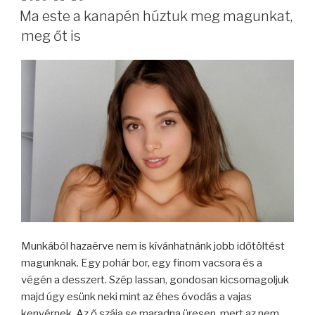
Ma este a kanapén húztuk meg magunkat,
meg őt is
Munkából hazaérve nem is kívánhatnánk jobb időtöltést
magunknak. Egy pohár bor, egy finom vacsora és a
végén a desszert. Szép lassan, gondosan kicsomagoljuk
majd úgy esünk neki mint az éhes óvodás a vajas
kenyérnek. Az ő szája se maradna üresen, mert az nem