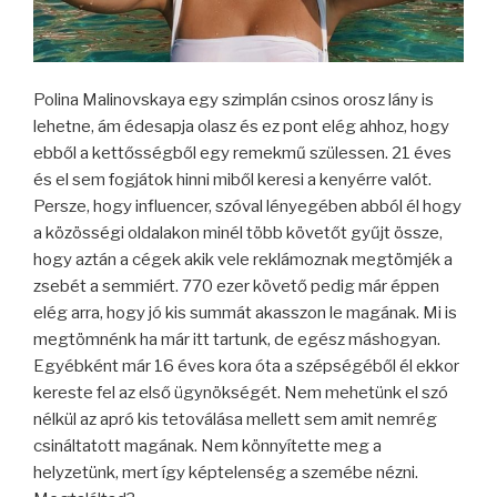
Polina Malinovskaya egy szimplán csinos orosz lány is
lehetne, ám édesapja olasz és ez pont elég ahhoz, hogy
ebből a kettősségből egy remekmű szülessen. 21 éves
és el sem fogjátok hinni miből keresi a kenyérre valót.
Persze, hogy influencer, szóval lényegében abból él hogy
a közösségi oldalakon minél több követőt gyűjt össze,
hogy aztán a cégek akik vele reklámoznak megtömjék a
zsebét a semmiért. 770 ezer követő pedig már éppen
elég arra, hogy jó kis summát akasszon le magának. Mi is
megtömnénk ha már itt tartunk, de egész máshogyan.
Egyébként már 16 éves kora óta a szépségéből él ekkor
kereste fel az első ügynökségét. Nem mehetünk el szó
nélkül az apró kis tetoválása mellett sem amit nemrég
csináltatott magának. Nem könnyítette meg a
helyzetünk, mert így képtelenség a szemébe nézni.