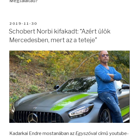
Megtaláltad?
BEKÜLDVE:
2019-11-30
Schobert Norbi kifakadt: “Azért ülök
Mercedesben, mert az a teteje”
Kadarkai Endre mostanában az
Egyszóval
című youtube-