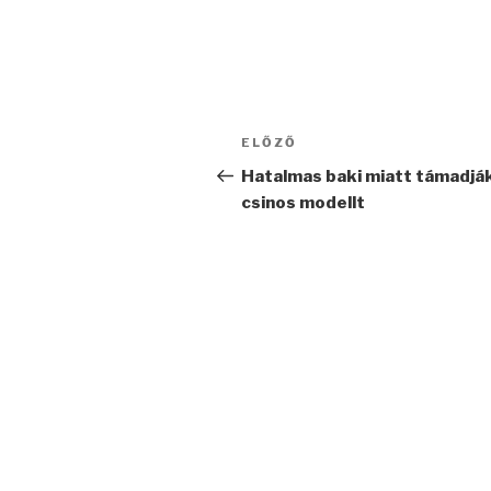
Bejegyzés
Korábbi
ELŐZŐ
navigáció
bejegyzés
Hatalmas baki miatt támadják
csinos modellt