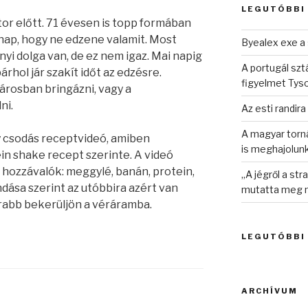
LEGUTÓBBI
tor előtt. 71 évesen is topp formában
 nap, hogy ne edzene valamit. Most
Byealex exe a 
yi dolga van, de ez nem igaz. Mai napig
A portugál sztá
rhol jár szakít időt az edzésre.
figyelmet Tys
városban bringázni, vagy a
ni.
Az esti randira
A magyar torná
y csodás receptvideó, amiben
is meghajolun
ein shake recept szerinte. A videó
 hozzávalók: meggylé, banán, protein,
„A jégről a st
ndása szerint az utóbbira azért van
mutatta meg n
rabb bekerüljön a véráramba.
LEGUTÓBBI
ARCHÍVUM