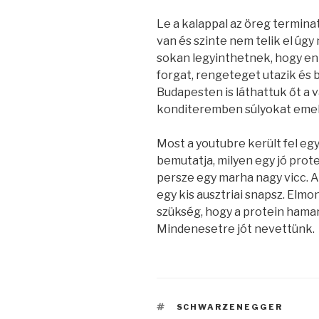
Le a kalappal az öreg termina
van és szinte nem telik el úgy
sokan legyinthetnek, hogy enn
forgat, rengeteget utazik és bá
Budapesten is láthattuk őt a 
konditeremben súlyokat emel
Most a youtubre került fel eg
bemutatja, milyen egy jó prot
persze egy marha nagy vicc. A
egy kis ausztriai snapsz. Elmo
szükség, hogy a protein hama
Mindenesetre jót nevettünk.
CÍMKÉK
SCHWARZENEGGER