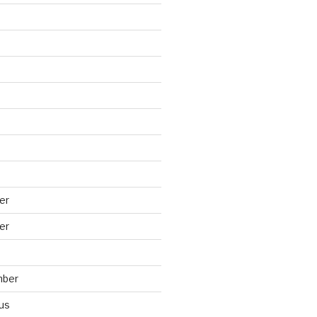
er
er
mber
us