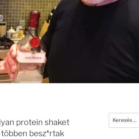
Keresés
yan protein shaket
a
következő
 többen besz*rtak
kifejezésre: