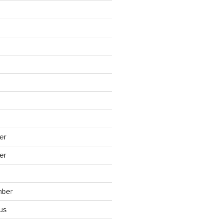
er
er
mber
us