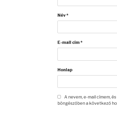
Név
*
E-mail cím
*
Honlap
A nevem, e-mail címem, é
böngészőben a következő ho