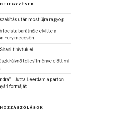
 BEJEGYZÉSEK
szakítás után most újra ragyog
rfocista barátnője elvitte a
on Fury meccsén
 Shani-t hívtuk el
szkirálynő teljesítménye előtt mi
k
randra” – Jutta Leerdam a parton
yári formáját
 HOZZÁSZÓLÁSOK