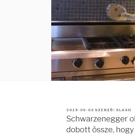
BEKÜLDVE:
2019-05-03
SZERZŐ:
SLASH
Schwarzenegger ol
dobott össze, hogy