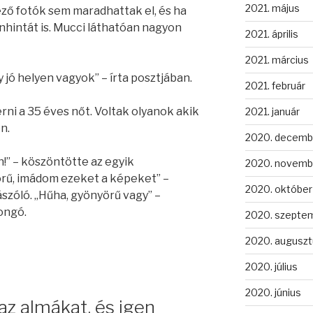
2021. május
ző fotók sem maradhattak el, és ha
ánhintát is. Mucci láthatóan nagyon
2021. április
2021. március
 jó helyen vagyok” – írta posztjában.
2021. február
ni a 35 éves nőt. Voltak olyanok akik
2021. január
n.
2020. decemb
!” – köszöntötte az egyik
2020. novemb
rű, imádom ezeket a képeket” –
2020. október
szóló. „Hűha, gyönyörű vagy” –
ongó.
2020. szepte
2020. auguszt
2020. július
2020. június
 az almákat, és igen