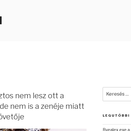
N
Keresés
tos nem lesz ott a
a
következő
de nem is a zenéje miatt
kifejezésre:
övetője
LEGUTÓBBI
Byealex exe a 