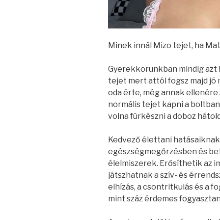
Minek innál Mizo tejet, ha Mat
Gyerekkorunkban mindig azt ha
tejet mert attól fogsz majd jó
oda érte, még annak ellenére
normális tejet kapni a boltban
volna fürkészni a doboz hátold
Kedvező élettani hatásaikna
egészségmegőrzésben és bet
élelmiszerek. Erősíthetik az
játszhatnak a szív- és érrend
elhízás, a csontritkulás és a
mint száz érdemes fogyasztan