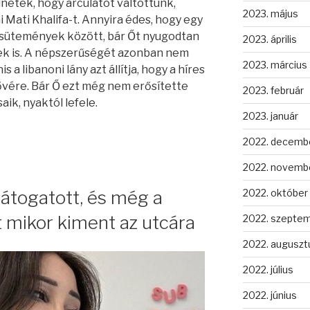
étek, hogy arculatot váltottunk,
2023. május
Mati Khalifa-t. Annyira édes, hogy egy
 sütemények között, bár Őt nyugodtan
2023. április
ek is. A népszerűségét azonban nem
2023. március
a libanoni lány azt állítja, hogy a híres
ővére. Bár Ő ezt még nem erősítette
2023. február
ik, nyaktól lefele.
2023. január
2022. decemb
2022. novemb
2022. október
átogatott, és még a
t mikor kiment az utcára
2022. szepte
2022. auguszt
2022. július
2022. június