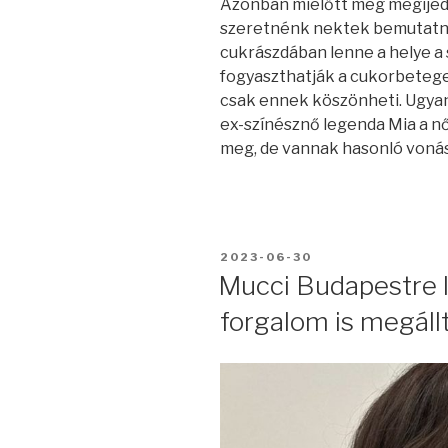
Azonban mielőtt még megijedn
szeretnénk nektek bemutatni 
cukrászdában lenne a helye a
fogyaszthatják a cukorbeteg
csak ennek köszönheti. Ugyanis 
ex-színésznő legenda Mia a n
meg, de vannak hasonló vonása
BEKÜLDVE:
2023-06-30
Mucci Budapestre l
forgalom is megáll