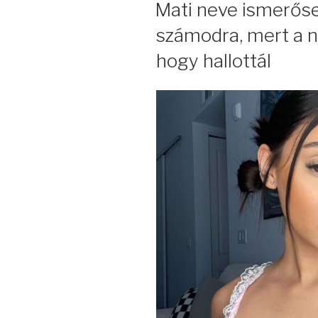
Mati neve ismerőse
számodra, mert a n
hogy hallottál