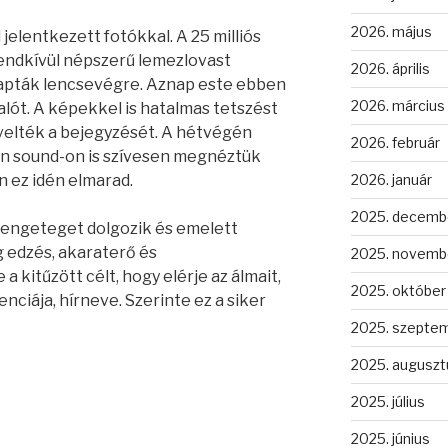
2026. május
jelentkezett fotókkal. A 25 milliós
endkívül népszerű lemezlovast
2026. április
pták lencsevégre. Aznap este ebben
2026. március
alót. A képekkel is hatalmas tetszést
velték a bejegyzését. A hétvégén
2026. február
n sound-on is szívesen megnéztük
2026. január
n ez idén elmarad.
2025. decemb
 rengeteget dolgozik és emelett
 edzés, akaraterő és
2025. novemb
a kitűzött célt, hogy elérje az álmait,
2025. október
enciája, hírneve. Szerinte ez a siker
2025. szepte
2025. auguszt
2025. július
2025. június