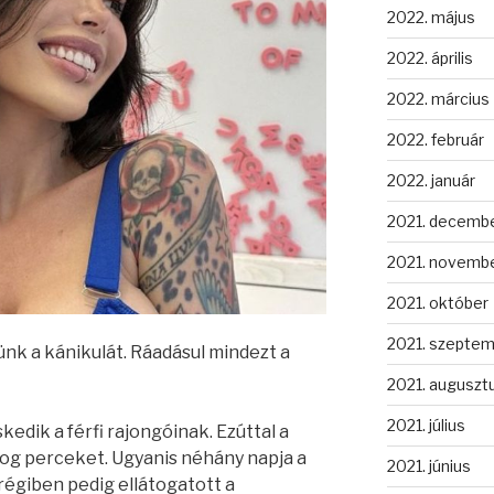
2022. május
2022. április
2022. március
2022. február
2022. január
2021. decemb
2021. novemb
2021. október
2021. szepte
nk a kánikulát. Ráadásul mindezt a
2021. auguszt
2021. július
edik a férfi rajongóinak. Ezúttal a
og perceket. Ugyanis néhány napja a
2021. június
égiben pedig ellátogatott a