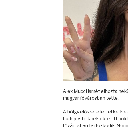
Alex Mucci ismét elhozta nekü
magyar fővárosban tette.
A hölgy előszeretettel kedvesk
budapestieknek okozott bold
fővárosban tartózkodik. Nemr