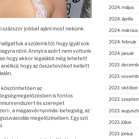
2024. május
2024. április
i százszor jobbat ajánl most nekünk.
2024. március
2024. február
llgattuk a szüleinktől, hogy igyál sok
 nagyra nőni. Annyira azért nem voltunk
2024. január
 se hogy akkor legalább még lehetett
2023. decemb
 anélkül, hogy az összetevőket kellett
alán.
2023. novemb
2023. október
k köszönhetően az
egségmegelőzésben is fontos
2023. szepte
 immunrendszert és szerepet
szeri-, a magasvérnyomás-betegség, az
2023. auguszt
 fogszuvasodás megelőzésében. Egy szó
2023. július
i.
2023. június