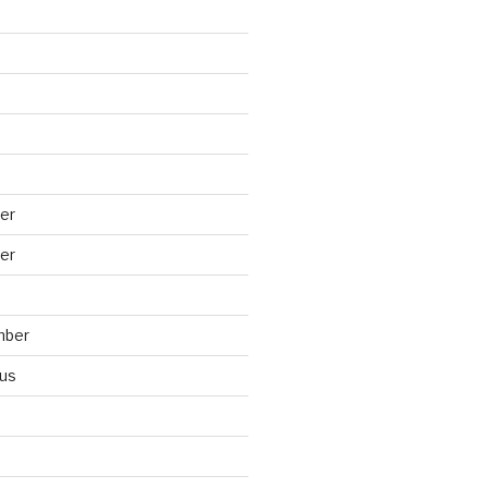
er
er
mber
us