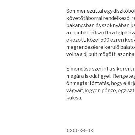
Sommer ezúttal egy diszkóból 
követőtáborral rendelkező, r
bakancsban és szoknyában ka
a cuccban játszotta a talpaláv
okozott, közel 500 ezren ked
megrendezésre kerülő balato
volna a dj pult mögött, azonba
Elmondása szerint a sikerért
magára is odafigyel. Rengeteg
önmegtartóztatás, hogy elérje 
vágyait, legyen pénze, egziszt
kulcsa.
BEKÜLDVE:
2023-06-30