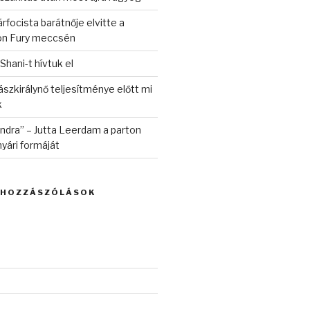
rfocista barátnője elvitte a
on Fury meccsén
 Shani-t hívtuk el
szkirálynő teljesítménye előtt mi
k
randra” – Jutta Leerdam a parton
yári formáját
 HOZZÁSZÓLÁSOK