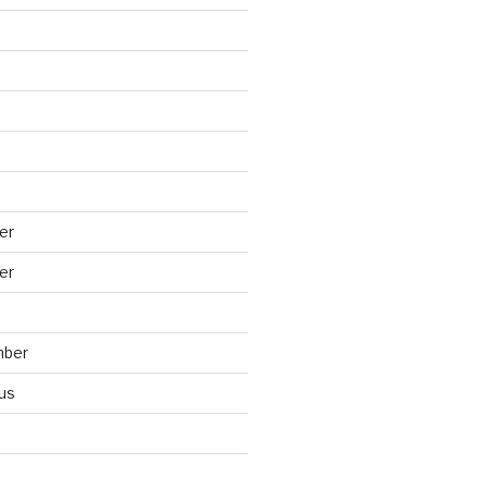
er
er
mber
us