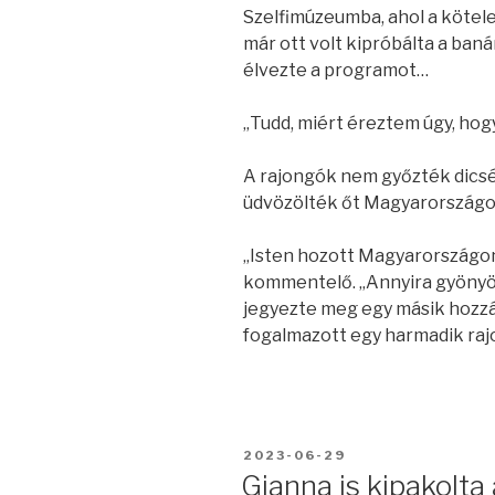
Szelfimúzeumba, ahol a kötele
már ott volt kipróbálta a ban
élvezte a programot…
„Tudd, miért éreztem úgy, hogy
A rajongók nem győzték dicsér
üdvözölték őt Magyarországo
„Isten hozott Magyarországon
kommentelő. „Annyira gyönyö
jegyezte meg egy másik hozzá
fogalmazott egy harmadik raj
BEKÜLDVE:
2023-06-29
Gianna is kipakolta