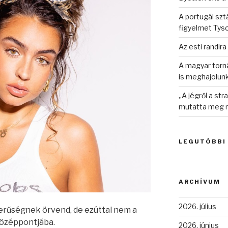
A portugál sztá
figyelmet Tys
Az esti randira
A magyar torná
is meghajolun
„A jégről a st
mutatta meg n
LEGUTÓBBI
ARCHÍVUM
2026. július
erűségnek örvend, de ezúttal nem a
középpontjába.
2026. június