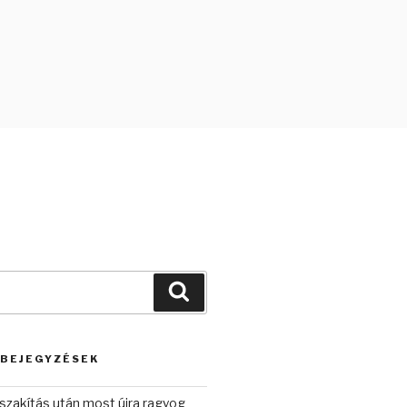
Keresés
 BEJEGYZÉSEK
szakítás után most újra ragyog