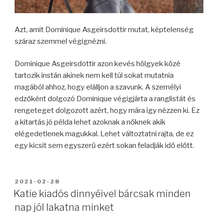
Azt, amit Dominique Asgeirsdottir mutat, képtelenség
száraz szemmel végignézni.
Dominique Asgeirsdottir azon kevés hölgyek közé
tartozik instán akinek nem kell túl sokat mutatnia
magából ahhoz, hogy elálljon a szavunk. A személyi
edzőként dolgozó Dominique végigjárta a ranglistát és
rengeteget dolgozott azért, hogy mára így nézzen ki. Ez
a kitartás jó példa lehet azoknak a nőknek akik
elégedetlenek magukkal. Lehet változtatni rajta, de ez
egy kicsit sem egyszerű ezért sokan feladják idő előtt.
BEKÜLDVE:
2021-02-28
Katie kiadós dinnyéivel bárcsak minden
nap jól lakatna minket