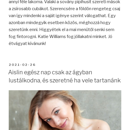
annyi féle lakoma. Valaki a sovány pipihusit szereti mások
a zsírosabb cubákot. Szerencsére a földön rengeteg csaj
van így mindenki a saját igénye szerint válogathat. Egy
azonban mindegyik esetben közös, méghozzá hogy
szeretünk enni. Higgyétek el a mai menütől senki sem
fog fintorogni. Katie Williams fog jóllakatni minket. Jó
étvágyat kívánunk!
BEKÜLDVE:
2021-02-26
Aislin egész nap csak az ágyban
lustálkodna, és szeretné ha vele tartanánk