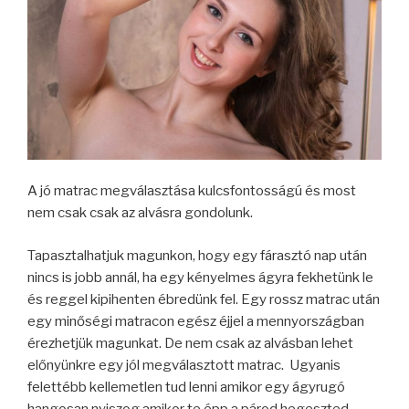
A jó matrac megválasztása kulcsfontosságú és most
nem csak csak az alvásra gondolunk.
Tapasztalhatjuk magunkon, hogy egy fárasztó nap után
nincs is jobb annál, ha egy kényelmes ágyra fekhetünk le
és reggel kipihenten ébredünk fel. Egy rossz matrac után
egy minőségi matracon egész éjjel a mennyországban
érezhetjük magunkat. De nem csak az alvásban lehet
előnyünkre egy jól megválasztott matrac. Ugyanis
felettébb kellemetlen tud lenni amikor egy ágyrugó
hangosan nyiszog amikor te épp a párod hegeszted.