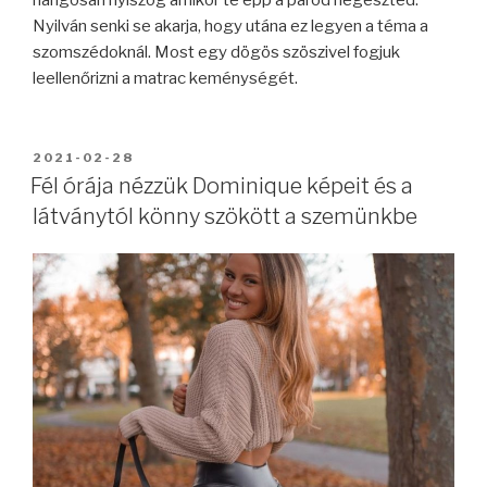
Nyilván senki se akarja, hogy utána ez legyen a téma a
szomszédoknál. Most egy dögös szöszivel fogjuk
leellenőrizni a matrac keménységét.
BEKÜLDVE:
2021-02-28
Fél órája nézzük Dominique képeit és a
látványtól könny szökött a szemünkbe