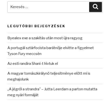
Keresés
Keres
a
következő
kifejezésre:
LEGUTÓBBI BEJEGYZÉSEK
Byealex exe a szakítás után most újra ragyog
A portugál sztárfocista barátnője elvitte a figyelmet
Tyson Fury meccsén
Az esti randira Shani-t hívtuk el
A magyar tornászkirálynő teljesítménye előtt mi is
meghajolunk
„A jégről a strandra” – Jutta Leerdam a parton mutatta
meg nyári formáját