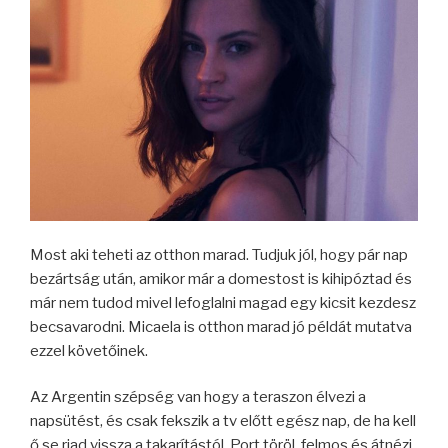
Most aki teheti az otthon marad. Tudjuk jól, hogy pár nap
bezártság után, amikor már a domestost is kihipóztad és
már nem tudod mivel lefoglalni magad egy kicsit kezdesz
becsavarodni. Micaela is otthon marad jó példát mutatva
ezzel követőinek.
Az Argentin szépség van hogy a teraszon élvezi a
napsütést, és csak fekszik a tv előtt egész nap, de ha kell
ő se riad vissza a takarítástól. Port töröl, felmos és átnézi