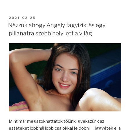
BEKÜLDVE:
2021-02-25
Nézzük ahogy Angely fagyizik, és egy
pillanatra szebb hely lett a világ
Mint már megszokhattátok tőlünk igyekszünk az
estéteket jobbnál jobb csajokkal feldobni. Higgyétek el a