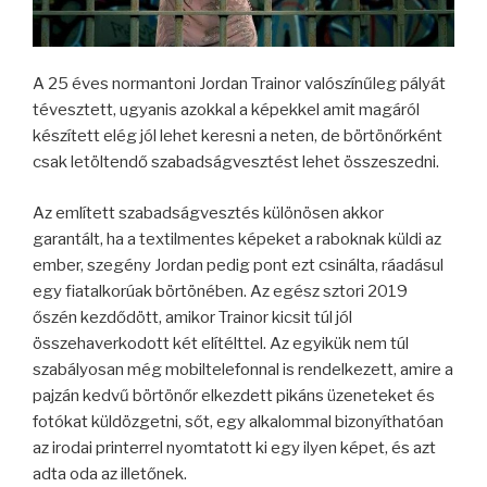
A 25 éves normantoni Jordan Trainor valószínűleg pályát
tévesztett, ugyanis azokkal a képekkel amit magáról
készített elég jól lehet keresni a neten, de börtönőrként
csak letöltendő szabadságvesztést lehet összeszedni.
Az említett szabadságvesztés különösen akkor
garantált, ha a textilmentes képeket a raboknak küldi az
ember, szegény Jordan pedig pont ezt csinálta, ráadásul
egy fiatalkorúak börtönében. Az egész sztori 2019
őszén kezdődött, amikor Trainor kicsit túl jól
összehaverkodott két elítélttel. Az egyikük nem túl
szabályosan még mobiltelefonnal is rendelkezett, amire a
pajzán kedvű börtönőr elkezdett pikáns üzeneteket és
fotókat küldözgetni, sőt, egy alkalommal bizonyíthatóan
az irodai printerrel nyomtatott ki egy ilyen képet, és azt
adta oda az illetőnek.