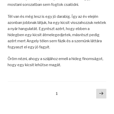
mostani sorozatban sem fogtok csalódni.
Tél van és még lesz is egy jó darabig. Így az év elején
azonban jobbnak látjuk, ha egy kicsit visszahozzuk nektek
a nyár hangulatát. Egyrészt azért, hogy ebben a
hidegben egy kicsit átmelegedjetek, másrészt pedig
azért mert Angely télen sem fázik és a szemünk láttára
fogyaszt el egy jó fagyit.
Öröm nézni, ahogy a szájához emeli a hideg finomságot,
hogy egy kicsit lehűtse magát.
Bejegyzések
Köve
Oldal
1
oldal
lapozása