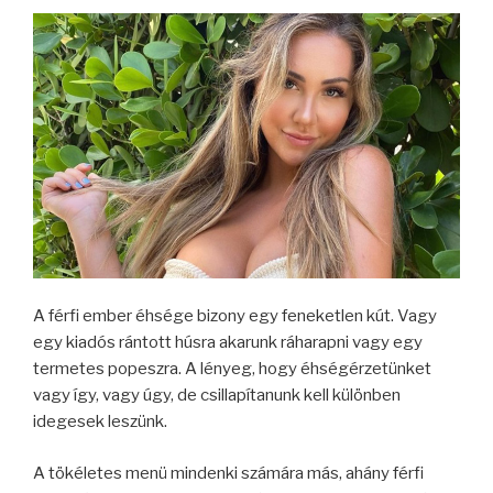
A férfi ember éhsége bizony egy feneketlen kút. Vagy
egy kiadós rántott húsra akarunk ráharapni vagy egy
termetes popeszra. A lényeg, hogy éhségérzetünket
vagy így, vagy úgy, de csillapítanunk kell különben
idegesek leszünk.
A tökéletes menü mindenki számára más, ahány férfi