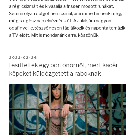
a régi csizmáit és kivasalja a frissen mosott ruhákat.
Semmi olyan dolgot nem csinál, ami mi ne tennénk meg,
mégis egész nap elnéznénk őt. Az alakjára nagyon
odafigyel, egészségesen táplálkozik és naponta tornázik
a TV előtt. Mit is mondanánk erre, köszönjük.
BEKÜLDVE:
2021-02-26
Lesitteltek egy börtönőrnőt, mert kacér
képeket küldözgetett a raboknak