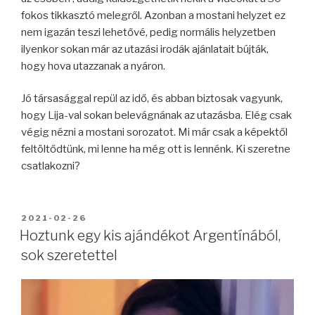
fokos tikkasztó melegről. Azonban a mostani helyzet ez
nem igazán teszi lehetővé, pedig normális helyzetben
ilyenkor sokan már az utazási irodák ajánlatait bújták,
hogy hova utazzanak a nyáron.
Jó társasággal repül az idő, és abban biztosak vagyunk,
hogy Lija-val sokan belevágnának az utazásba. Elég csak
végig nézni a mostani sorozatot. Mi már csak a képektől
feltöltődtünk, mi lenne ha még ott is lennénk. Ki szeretne
csatlakozni?
BEKÜLDVE:
2021-02-26
Hoztunk egy kis ajándékot Argentínából,
sok szeretettel