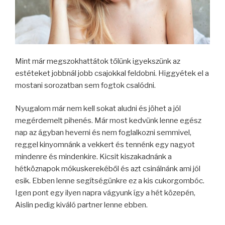
Mint már megszokhattátok tőlünk igyekszünk az
estéteket jobbnál jobb csajokkal feldobni. Higgyétek el a
mostani sorozatban sem fogtok csalódni.
Nyugalom már nem kell sokat aludni és jöhet a jól
megérdemelt pihenés. Már most kedvünk lenne egész
nap az ágyban heverni és nem foglalkozni semmivel,
reggel kinyomnánk a vekkert és tennénk egy nagyot
mindenre és mindenkire. Kicsit kiszakadnánk a
hétköznapok mókuskerekéből és azt csinálnánk ami jól
esik. Ebben lenne segítségünkre ez a kis cukorgombóc.
Igen pont egy ilyen napra vágyunk így a hét közepén,
Aislin pedig kiváló partner lenne ebben.