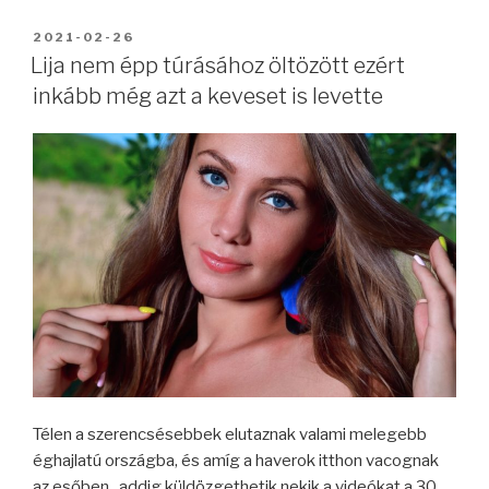
BEKÜLDVE:
2021-02-26
Lija nem épp túrásához öltözött ezért
inkább még azt a keveset is levette
Télen a szerencsésebbek elutaznak valami melegebb
éghajlatú országba, és amíg a haverok itthon vacognak
az esőben , addig küldözgethetik nekik a videókat a 30