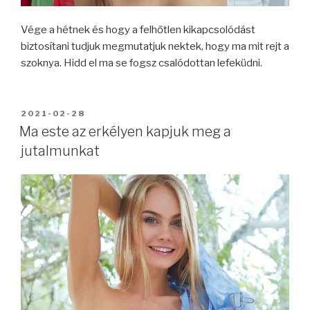
Vége a hétnek és hogy a felhőtlen kikapcsolódást
biztosítani tudjuk megmutatjuk nektek, hogy ma mit rejt a
szoknya. Hidd el ma se fogsz csalódottan lefeküdni.
BEKÜLDVE:
2021-02-28
Ma este az erkélyen kapjuk meg a
jutalmunkat