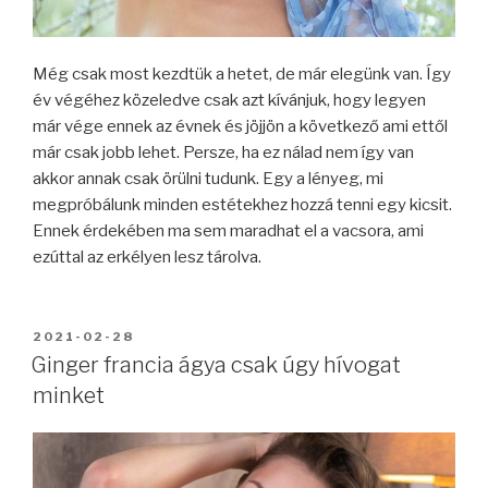
Még csak most kezdtük a hetet, de már elegünk van. Így
év végéhez közeledve csak azt kívánjuk, hogy legyen
már vége ennek az évnek és jöjjön a következő ami ettől
már csak jobb lehet. Persze, ha ez nálad nem így van
akkor annak csak örülni tudunk. Egy a lényeg, mi
megpróbálunk minden estétekhez hozzá tenni egy kicsit.
Ennek érdekében ma sem maradhat el a vacsora, ami
ezúttal az erkélyen lesz tárolva.
BEKÜLDVE:
2021-02-28
Ginger francia ágya csak úgy hívogat
minket