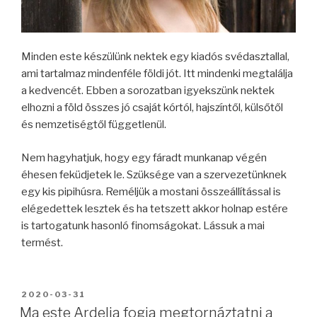
Minden este készülünk nektek egy kiadós svédasztallal,
ami tartalmaz mindenféle földi jót. Itt mindenki megtalálja
a kedvencét. Ebben a sorozatban igyekszünk nektek
elhozni a föld összes jó csaját kórtól, hajszíntől, külsőtől
és nemzetiségtől függetlenül.
Nem hagyhatjuk, hogy egy fáradt munkanap végén
éhesen feküdjetek le. Szüksége van a szervezetünknek
egy kis pipihúsra. Reméljük a mostani összeállítással is
elégedettek lesztek és ha tetszett akkor holnap estére
is tartogatunk hasonló finomságokat. Lássuk a mai
termést.
BEKÜLDVE:
2020-03-31
Ma este Ardelia fogja megtornáztatni a