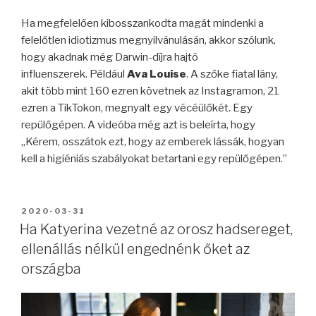
Ha megfelelően kibosszankodta magát mindenki a
felelőtlen idiotizmus megnyilvánulásán, akkor szólunk,
hogy akadnak még Darwin-díjra hajtó
influenszerek.
Például
Ava Louise
. A szőke fiatal lány,
akit több mint 160 ezren követnek az Instagramon, 21
ezren a TikTokon, megnyalt egy vécéülőkét. Egy
repülőgépen. A videóba még azt is beleírta, hogy
„Kérem, osszátok ezt, hogy az emberek lássák, hogyan
kell a higiéniás szabályokat betartani egy repülőgépen.”
BEKÜLDVE:
2020-03-31
Ha Katyerina vezetné az orosz hadsereget,
ellenállás nélkül engednénk őket az
országba