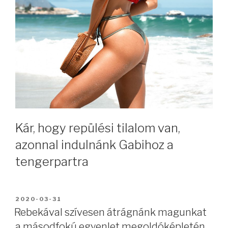
Kár, hogy repülési tilalom van,
azonnal indulnánk Gabihoz a
tengerpartra
BEKÜLDVE:
2020-03-31
Rebekával szívesen átrágnánk magunkat
a másodfokú egyenlet megoldóképletén