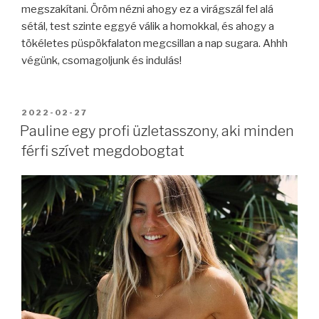
megszakítani. Öröm nézni ahogy ez a virágszál fel alá
sétál, test szinte eggyé válik a homokkal, és ahogy a
tökéletes püspökfalaton megcsillan a nap sugara. Ahhh
végünk, csomagoljunk és indulás!
BEKÜLDVE:
2022-02-27
Pauline egy profi üzletasszony, aki minden
férfi szívet megdobogtat