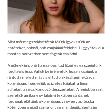
Mint már megszokhattátok tőlünk igyekszünk az
estéteket jobbnál jobb csajokkal feldobni. Higgyétek el a
mostani sorozatban sem fogtok csalódni.
A nőknek imponál ha egy pasi tud főzni, és ez szerintünk
fordítva is igaz. Valljuk be igényeljük, hogy a csajunk a
rántotta mellett mást is el tudjon készíteni nekünk a
konyhában. Igényeljük az ízletes kajákat, a finom
sülteket, a ínycsiklandozó desszerteket. A legjobban azt
szeretjük amikor egy falatnyi textilben sürögnek
forognak előttünk a konyhában, vagy egy aprócska
kötényben amiből szinte kint van mindenük. Segítség