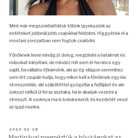
Mint már megszokhattátok tőlünk igyekszünk az
estéteket jobbnál jobb csajokkal feldobni. Higgyétek el a
mostani sorozatban sem fogtok csalódni.
Főnöknek lenni mindig jó dolog, megízlelni a hatalmat és
másokat irányítani, de mindez mit sem ér ha nincs egy
saját, bevállalós titkárnőnk, aki az ég világon semmihez
sem ért csupán tudja, hogy mikor kell a főnöknek egy kis
stresszoldás, aki szájrátéttel gyógyítja a fejfájást és aki
zokszó nélkül ül fel az asztalra, ha le akarjuk vezetni a
stresszt. A szoknya ma is bokára kerül, és kezdetét veszi
az igazi munka.
BEKÜLDVE:
2022-02-28
Martinával megnéztük a hóvirágokat az