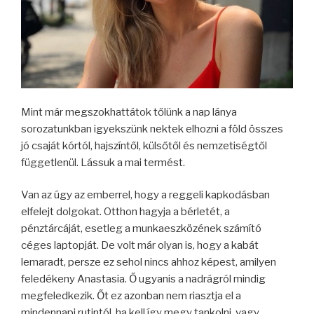
Mint már megszokhattátok tőlünk a nap lánya
sorozatunkban igyekszünk nektek elhozni a föld összes
jó csaját kórtól, hajszíntől, külsőtől és nemzetiségtől
függetlenül. Lássuk a mai termést.
Van az úgy az emberrel, hogy a reggeli kapkodásban
elfelejt dolgokat. Otthon hagyja a bérletét, a
pénztárcáját, esetleg a munkaeszközének számító
céges laptopját. De volt már olyan is, hogy a kabát
lemaradt, persze ez sehol nincs ahhoz képest, amilyen
feledékeny Anastasia. Ő ugyanis a nadrágról mindig
megfeledkezik. Őt ez azonban nem riasztja el a
mindennapi rutintól, ha kell így megy tankolni, vagy