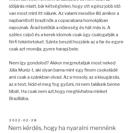
időjárás miatt, bár kétségtelen, hogy ott egész jobb idő
van most mint itt nálunk. Az valami mesébe illő amikor a
napbarnított brazil nők a copacabana homokjában
napoznak. Árad belőlük a nőiesség és hát más is. A
széles csípő és a kerek idomok csak úgy csalogatják a
férfi tekinteteket. Szinte beszél hozzánk az a far és egyre
csak azt mondja, gyere harapj bele.
Nem így gondolod? Akkor megmutatjuk most neked
Júlia Muniz-t, aki olyan barna mint egy finom csokoládé
ami csak a szánkban olvad. Az a mosoly, az a kisugárzás,
az a test, hidd el meg fog győzni, mi nem találunk benne
hibát. Ha csak nem azt,hogy meghívhatna minket
Brazíliába.
BEKÜLDVE:
2022-02-28
Nem kérdés, hogy ha nyaralni mennénk