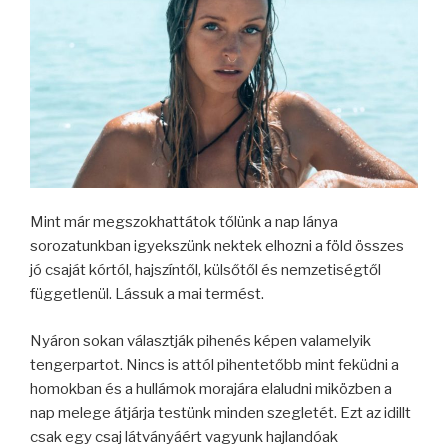
Mint már megszokhattátok tőlünk a nap lánya
sorozatunkban igyekszünk nektek elhozni a föld összes
jó csaját kórtól, hajszíntől, külsőtől és nemzetiségtől
függetlenül. Lássuk a mai termést.
Nyáron sokan választják pihenés képen valamelyik
tengerpartot. Nincs is attól pihentetőbb mint feküdni a
homokban és a hullámok morajára elaludni miközben a
nap melege átjárja testünk minden szegletét. Ezt az idillt
csak egy csaj látványáért vagyunk hajlandóak