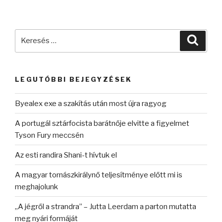
Keresés
Keres
a
következő
kifejezésre:
LEGUTÓBBI BEJEGYZÉSEK
Byealex exe a szakítás után most újra ragyog
A portugál sztárfocista barátnője elvitte a figyelmet
Tyson Fury meccsén
Az esti randira Shani-t hívtuk el
A magyar tornászkirálynő teljesítménye előtt mi is
meghajolunk
„A jégről a strandra” – Jutta Leerdam a parton mutatta
meg nyári formáját