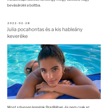
bevásárolni a boltba.
BEKÜLDVE:
2022-02-28
Julia pocahontas és a kis hableány
keveréke
Most szívesen lennénk Brazíliában, és nem csak az