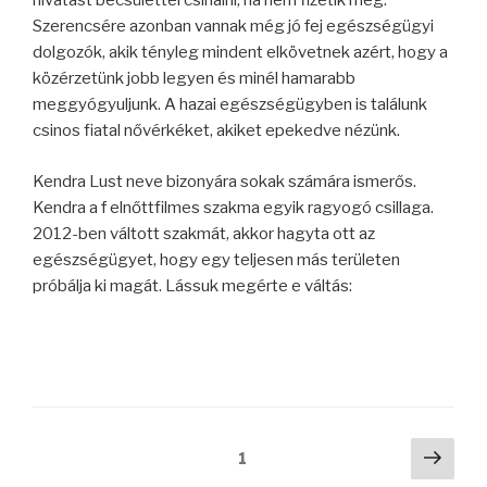
hivatást becsülettel csinálni, ha nem fizetik meg.
Szerencsére azonban vannak még jó fej egészségügyi
dolgozók, akik tényleg mindent elkövetnek azért, hogy a
közérzetünk jobb legyen és minél hamarabb
meggyógyuljunk. A hazai egészségügyben is találunk
csinos fiatal nővérkéket, akiket epekedve nézünk.
Kendra Lust neve bizonyára sokak számára ismerős.
Kendra a f elnőttfilmes szakma egyik ragyogó csillaga.
2012-ben váltott szakmát, akkor hagyta ott az
egészségügyet, hogy egy teljesen más területen
próbálja ki magát. Lássuk megérte e váltás:
Bejegyzések
Köve
Oldal
1
oldal
lapozása