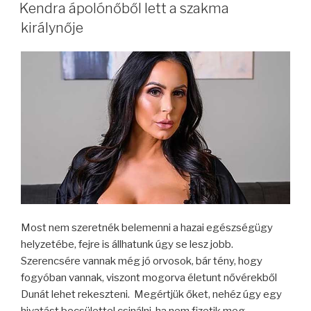
Kendra ápolónőből lett a szakma
királynője
Most nem szeretnék belemenni a hazai egészségügy
helyzetébe, fejre is állhatunk úgy se lesz jobb.
Szerencsére vannak még jó orvosok, bár tény, hogy
fogyóban vannak, viszont mogorva életunt nővérekből
Dunát lehet rekeszteni. Megértjük őket, nehéz úgy egy