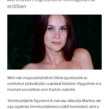
erdőben
Mint már megszokhattátok tőlünk igyekszünk az
estéteket jobbnál jobb csajokkal feldobni. Higgyétek el a
mostani sorozatban sem fogtok csalódni.
Természetjárók figyelem! A mai nap választja Martina, aki
egy izgalmas természetjárásra csábít bennünket, ahol a