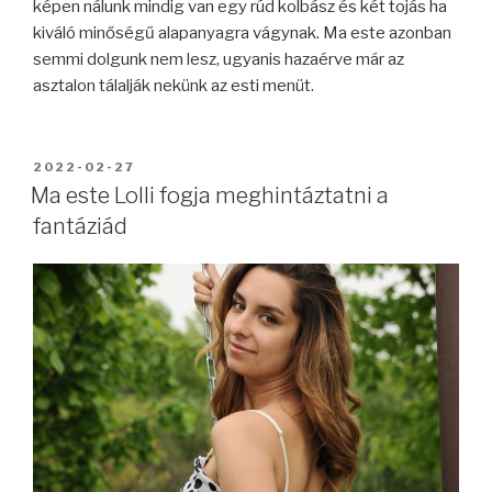
képen nálunk mindig van egy rúd kolbász és két tojás ha
kiváló minőségű alapanyagra vágynak. Ma este azonban
semmi dolgunk nem lesz, ugyanis hazaérve már az
asztalon tálalják nekünk az esti menüt.
BEKÜLDVE:
2022-02-27
Ma este Lolli fogja meghintáztatni a
fantáziád