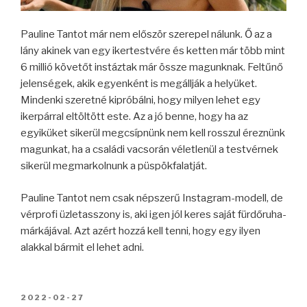
Pauline Tantot már nem először szerepel nálunk. Ő az a
lány akinek van egy ikertestvére és ketten már több mint
6 millió követőt instáztak már össze magunknak. Feltűnő
jelenségek, akik egyenként is megállják a helyüket.
Mindenki szeretné kipróbálni, hogy milyen lehet egy
ikerpárral eltöltött este. Az a jó benne, hogy ha az
egyiküket sikerül megcsípnünk nem kell rosszul éreznünk
magunkat, ha a családi vacsorán véletlenül a testvérnek
sikerül megmarkolnunk a püspökfalatját.
Pauline Tantot nem csak népszerű Instagram-modell, de
vérprofi üzletasszony is, aki igen jól keres saját fürdőruha-
márkájával. Azt azért hozzá kell tenni, hogy egy ilyen
alakkal bármit el lehet adni.
BEKÜLDVE:
2022-02-27