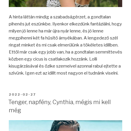
A hinta láttán mindig a szabadságérzet, a gondtalan
pihenés jut eszünkbe. Ilyenkor elkezdünk fantáziálni, hogy
milyen jó lenne ha már újra nyár lenne, és jó lenne
megpihenni két fa hűsítő árnyékában. A lengedező szél
ringat minket és mi csak elmerülünk a tökéletes idillben.
Ettől már csak egy jobb van, ha a gondtalan semmittevés
közben egy cicus is csatlakozik hozzánk. Lolli
kisugárzásával és őzike szemeivel azonnal rabul ejtette a
szívünk. Igen ezt az idillt most nagyon el tudnánk viselni.
BEKÜLDVE:
2022-02-27
Tenger, napfény, Cynthia, mégis mi kell
még