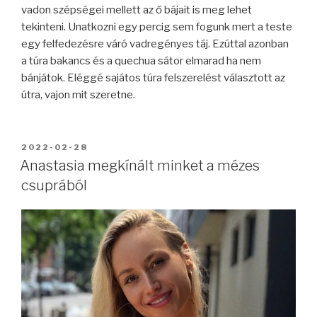
vadon szépségei mellett az ő bájait is meg lehet
tekinteni. Unatkozni egy percig sem fogunk mert a teste
egy felfedezésre váró vadregényes táj. Ezúttal azonban
a túra bakancs és a quechua sátor elmarad ha nem
bánjátok. Eléggé sajátos túra felszerelést választott az
útra, vajon mit szeretne.
BEKÜLDVE:
2022-02-28
Anastasia megkínált minket a mézes
csuprából