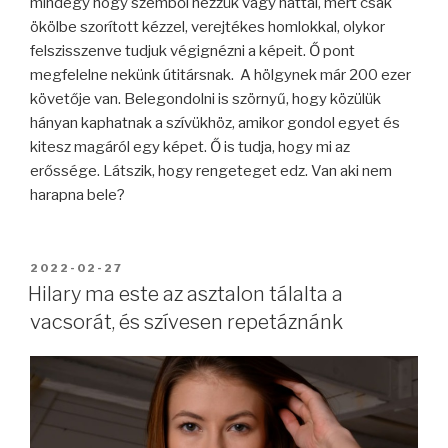
mindegy hogy szemből nézzük vagy háttal, mert csak
ökölbe szorított kézzel, verejtékes homlokkal, olykor
felszisszenve tudjuk végignézni a képeit. Ő pont
megfelelne nekünk útitársnak. A hölgynek már 200 ezer
követője van. Belegondolni is szörnyű, hogy közülük
hányan kaphatnak a szívükhöz, amikor gondol egyet és
kitesz magáról egy képet. Ő is tudja, hogy mi az
erőssége. Látszik, hogy rengeteget edz. Van aki nem
harapna bele?
BEKÜLDVE:
2022-02-27
Hilary ma este az asztalon tálalta a
vacsorát, és szívesen repetáznánk