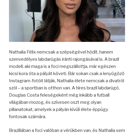
Nathalia Félix nemcsak a szépségével hódít, hanem
szenvedélyes labdarúgás iránti rajongásával is. A brazil
modell, aki maga is a foci megszállottja, már egészen
kicsi kora óta a pályát követi. Bár sokan csak a lenyűgöző
Instagram-fotóit látják, Nathalia élete nemcsak a divatról
szól – a sportban is otthon van. A híres brazil labdarúgó,
Douglas Costa feleségeként még inkább a futball
világában mozog, és szívesen oszt meg olyan
pillanatokat, amelyek a pályán kívüli élete éppúgy
fontosak számára.
Brazíliában a foci valóban a vérükben van, és Nathalia sem