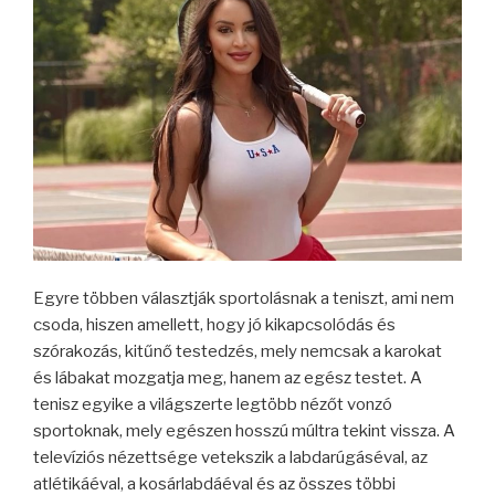
Egyre többen választják sportolásnak a teniszt, ami nem
csoda, hiszen amellett, hogy jó kikapcsolódás és
szórakozás, kitűnő testedzés, mely nemcsak a karokat
és lábakat mozgatja meg, hanem az egész testet. A
tenisz egyike a világszerte legtöbb nézőt vonzó
sportoknak, mely egészen hosszú múltra tekint vissza. A
televíziós nézettsége vetekszik a labdarúgáséval, az
atlétikáéval, a kosárlabdáéval és az összes többi