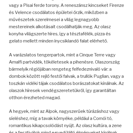
vagy a Pisai ferde torony. A reneszánsz kincseket Firenze
és Velence csodálatos épületei őrzik, miközben a
művészetek szerelmesei a világ legnagyobb
mestereinek alkotásait csodálhatják meg. Az olasz
konyha világszerte híres, így a tésztafélék, pizza és
gelato mellett minden ínycsiklandó falat elérhető.
A varázslatos tengerpartok, mint a Cinque Terre vagy
Amalfi partvidék, tökéletesek a pihenésre. Olaszország
bármelyik régiójában rengeteg felfedeznivaló vár: a
dombok között rejlő festői falvak, a trullók Puglian, vagy a
toszkán vidéki tájak csodálatos borászatokat kínálnak. Az
olaszok híresek vendégszeretetükről, így garantáltan
otthon érezheted magad.
A hegyek, mint az Alpok, nagyszerűek túrázáshoz vagy
síeléshez, míg a tavak környéke, például a Comói tó,
romantikus kikapcsolódást nyújt. Az olasz kultúra, a zene
és a fesztiválok mind egyedülálló élményeket kínálnak.