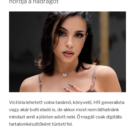
hordja a nadrágot
Victória lehetett volna tanárnő, könyvelő, HR generalista
vagy akár bolti eladó is, de akkor most nem láthatnánk
mindazt amit a jóisten adott neki. Ő magát csak digitális
tartalomkészítőként tünteti fel.