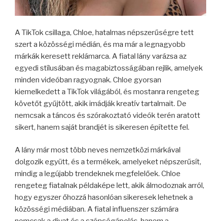
A TikTok csillaga, Chloe, hatalmas népszerűségre tett
szert a közösségi médián, és ma már a legnagyobb
márkák keresett reklámarca. A fiatal lány varázsa az
egyedi stílusában és magabiztosságában rejlik, amelyek
minden videóban ragyognak. Chloe gyorsan
kiemelkedett a TikTok világából, és mostanra rengeteg
követőt gyűjtött, akik imádják kreatív tartalmait. De
nemcsak a táncos és szórakoztató videók terén aratott
sikert, hanem saját brandjét is sikeresen építette fel.
A lány már most több neves nemzetközi márkával
dolgozik együtt, és a termékek, amelyeket népszerűsít,
mindig a legújabb trendeknek megfelelőek. Chloe
rengeteg fiatalnak példaképe lett, akik álmodoznak arról,
hogy egyszer őhozzá hasonlóan sikeresek lehetnek a
közösségi médiában. A fiatal influenszer számára