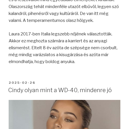
Olaszország tehát mindenféle utazót elbűvöl, legyen szó
kalandról, pihenésről vagy kultúráról. De van itt még
valami. A temperamentumos olasz hölgyek.
Laura 2017-ben Italia legszebb nőjének választották.
Akkor ez meghozta számára a karriert és az anyagi
elismerést. Eltelt 8 év azóta de szépsége nem csorbult,
még mindig varázslatos a kisugárzása és azóta már
elmondhatja, hogy boldog anyuka.
BEKÜLDVE:
2025-02-26
Cindy olyan mint a WD-40, mindenre jó