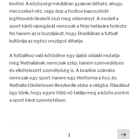
kivétel. A közösségi médiában gyakran látható, ahogy
meccseket néz, vagy épp a focihoz kapcsolódó
legfrissebb hírekről oszt meg véleményt. A modell a
sport iránti rajongását nemcsak a férje hatására fedezte
fel, hanem az is hozzájárult, hogy Brazíliában a futball
kultúrája az egész országot áthatja.
A futballhoz való kötődése egy újabb oldalát mutatja
meg Nathaliának: nemcsak szép, hanem szenvedélyes
és elkötelezett személyiség is. A brazilok számára
nemcsak egy sport, hanem egy életforma a foci, és
Nathalia tökéletesen illeszkedik ebbe a világba. Ráadásul
úgy tűnik, hogy egyre több nő találja meg a közös pontot
a sport iránti szeretetében.
Bejegyzések
Köve
Oldal
1