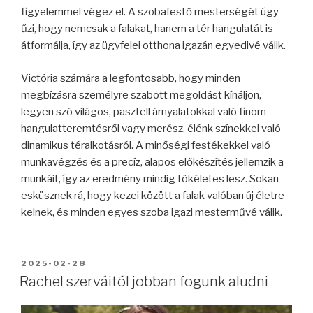
figyelemmel végez el. A szobafestő mesterségét úgy
űzi, hogy nemcsak a falakat, hanem a tér hangulatát is
átformálja, így az ügyfelei otthona igazán egyedivé válik.
Victória számára a legfontosabb, hogy minden
megbízásra személyre szabott megoldást kínáljon,
legyen szó világos, pasztell árnyalatokkal való finom
hangulatteremtésről vagy merész, élénk színekkel való
dinamikus téralkotásról. A minőségi festékekkel való
munkavégzés és a precíz, alapos előkészítés jellemzik a
munkáit, így az eredmény mindig tökéletes lesz. Sokan
esküsznek rá, hogy kezei között a falak valóban új életre
kelnek, és minden egyes szoba igazi mesterművé válik.
BEKÜLDVE:
2025-02-28
Rachel szerváitól jobban fogunk aludni