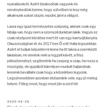
nyaralásokról. Azért bizakodóak vagyunk és
reménykedünk benne, hogy a jövőben is lesz még
alkalmunk sokat utazni, repülni, járni a világot.
Laura egy igazi természetes szépség, akinek csak egy
hibája van, hogy nem a szomszédunkban lakik. Vagyis ez
csak nézőpont kérdése mert itt van egy karnyújtásnyira.
Olaszországban él, és 2017 ben Ő volt Italia legszebbje.
Azért el tudjuk képzelni mi lenne ha itt lakna a szemközti
lakásban, mi vinnénk neki a reggeli kávét, a friss
péksüteményt, segítenénk ha csepeg a csap, ha rossz a
mosógép, de igazából bármilyen munkát hajlandóak
lennénk bevállalni csak hogy a közelében legyünk.
Legszívesebben azonban elutaznánk vele, egy jó meleg
helyre. Főleg most, hogy most jön a zord tél.
BEKÜLDVE:
2025-02-26