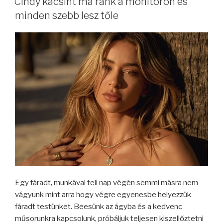
Cindy kacsint ma ránk a monitoron és
minden szebb lesz tőle
Egy fáradt, munkával teli nap végén semmi másra nem
vágyunk mint arra hogy végre egyenesbe helyezzük
fáradt testünket. Beesünk az ágyba és a kedvenc
műsorunkra kapcsolunk, próbáljuk teljesen kiszellőztetni