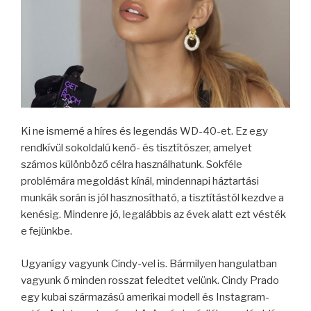
Ki ne ismerné a híres és legendás WD-40-et. Ez egy
rendkívül sokoldalú kenő- és tisztítószer, amelyet
számos különböző célra használhatunk. Sokféle
problémára megoldást kínál, mindennapi háztartási
munkák során is jól hasznosítható, a tisztítástól kezdve a
kenésig. Mindenre jó, legalábbis az évek alatt ezt vésték
e fejünkbe.
Ugyanígy vagyunk Cindy-vel is. Bármilyen hangulatban
vagyunk ő minden rosszat feledtet velünk. Cindy Prado
egy kubai származású amerikai modell és Instagram-