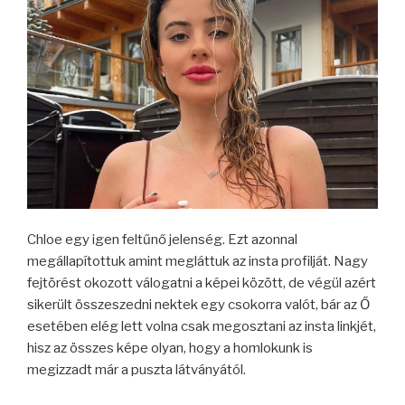
Chloe egy igen feltűnő jelenség. Ezt azonnal
megállapítottuk amint megláttuk az insta profilját. Nagy
fejtörést okozott válogatni a képei között, de végül azért
sikerült összeszedni nektek egy csokorra valót, bár az Ő
esetében elég lett volna csak megosztani az insta linkjét,
hisz az összes képe olyan, hogy a homlokunk is
megizzadt már a puszta látványától.