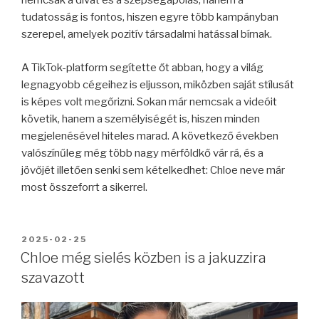
nemcsak a divat és a szépségápolás, hanem a
tudatosság is fontos, hiszen egyre több kampányban
szerepel, amelyek pozitív társadalmi hatással bírnak.
A TikTok-platform segítette őt abban, hogy a világ
legnagyobb cégeihez is eljusson, miközben saját stílusát
is képes volt megőrizni. Sokan már nemcsak a videóit
követik, hanem a személyiségét is, hiszen minden
megjelenésével hiteles marad. A következő években
valószínűleg még több nagy mérföldkő vár rá, és a
jövőjét illetően senki sem kételkedhet: Chloe neve már
most összeforrt a sikerrel.
BEKÜLDVE:
2025-02-25
Chloe még sielés közben is a jakuzzira
szavazott