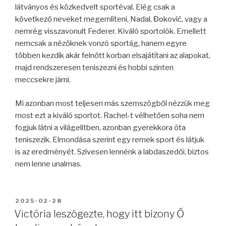
látványos és közkedvelt sportéval. Elég csak a
következő neveket megemlíteni, Nadal, Đoković, vagy a
nemrég visszavonult Federer. Kiváló sportolók. Emellett
nemcsak a nézőknek vonzó sportág, hanem egyre
többen kezdik akár felnőtt korban elsajátítani az alapokat,
majd rendszeresen teniszezni és hobbi szinten
meccsekre járni.
Mi azonban most teljesen más szemszögből nézzük meg
most ezt a kiváló sportot. Rachel-t vélhetően soha nem
fogjuk látni a világelitben, azonban gyerekkora óta
teniszezik. Elmondása szerint egy remek sport és látjuk
is az eredményét. Szívesen lennénk a labdaszedői, biztos
nem lenne unalmas.
BEKÜLDVE:
2025-02-28
Victória leszögezte, hogy itt bizony Ő