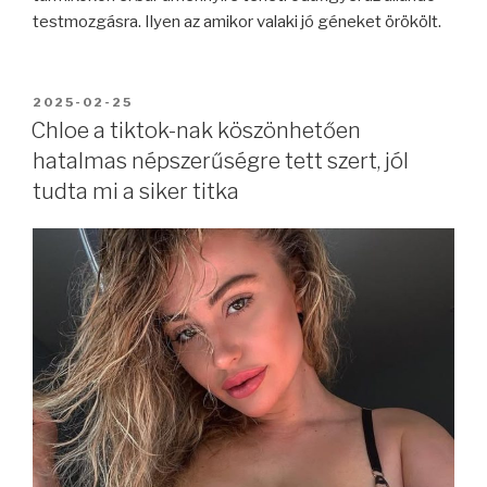
testmozgásra. Ilyen az amikor valaki jó géneket örökölt.
BEKÜLDVE:
2025-02-25
Chloe a tiktok-nak köszönhetően
hatalmas népszerűségre tett szert, jól
tudta mi a siker titka