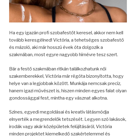
Ha egy igazán profi szobafestőt keresel, akkor nem kell
tovább keresgélned! Victória, a tehetséges szobafestő
és mázoló, aki már hosszú évek óta dolgozik a
szakmában, most egyre nagyobb hírnévre tesz szert.
Bár a festő szakmában ritkán találkozhatunk női
szakemberekkel, Victória már régóta bizonyította, hogy
helye van a legjobbak között. Munkája nemcsak precíz,
hanem igazi művészet is, hiszen minden egyes falat olyan
gondossággal fest, mintha egy vásznat alkotna.
Színes, egyedi megoldásai és kreatív látásmódja
elnyerték a megrendelők tetszését. Legyen szó lakások,
irodák vagy akár középületek felújításáról, Victória
minden projektet kiemelkedő szakértelemmel és