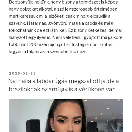
Bebizonyítja nekünk, hogy bizony a természet is képes
nagy dolgokat alkotni, a szó legszorosabb értelmében
mert keressük mi a jelzőket, csak mindig elcsuklik a
szavunk. Hatalmas, gyönyörű, maga a csoda és még
fokozhatnánk de ezt látni kell. Ez bizony kétkezes, de már
hiányzott egy ilyen is. Nem véletlenül gyűjtött maga köré
több mint 200 ezer rajongót az Instagramon. Ember
legyen a talpán aki a szemébe tud nézni.
BEKÜLDVE:
2025-02-25
Nathalia a labdarúgás megszállottja, de a
braziloknak ez amúgy is a vérükben van