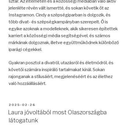
sztár. Az interneten és a közösségi médiában való aktív
jelenléte révén vált ismertté, és sokan követik őt az
Instagramon. Cindy a szépségiparban is dolgozik, és
több divat- és szépségkampányban szerepelt. Ő is
egyike azoknak a modelleknek, akik sikeresen építettek
karriert a közösségi média segítségével, és számos
márkának dolgoznak, illetve együttműködnek különböző
iparági cégekkel.
Gyakran posztol a divatról, utazásról és életmódról, és
követői számára inspiráló tartalmakat kínál. Sokan
rajonganak a stílusáért, megjelenéséért és az élethez
való hozzáállásáért.
BEKÜLDVE:
2025-02-26
Laura jóvoltából most Olaszországba
látogatunk