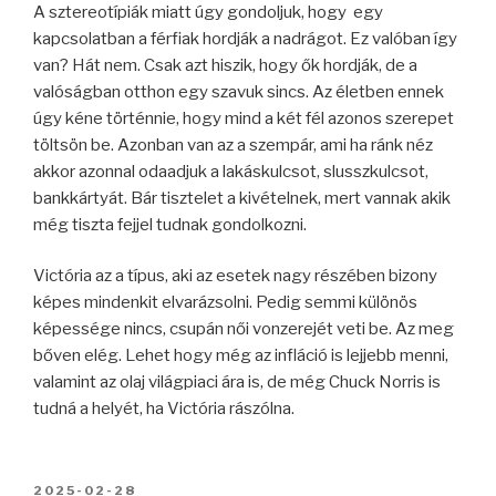
A sztereotípiák miatt úgy gondoljuk, hogy egy
kapcsolatban a férfiak hordják a nadrágot. Ez valóban így
van? Hát nem. Csak azt hiszik, hogy ők hordják, de a
valóságban otthon egy szavuk sincs. Az életben ennek
úgy kéne történnie, hogy mind a két fél azonos szerepet
töltsön be. Azonban van az a szempár, ami ha ránk néz
akkor azonnal odaadjuk a lakáskulcsot, slusszkulcsot,
bankkártyát. Bár tisztelet a kivételnek, mert vannak akik
még tiszta fejjel tudnak gondolkozni.
Victória az a típus, aki az esetek nagy részében bizony
képes mindenkit elvarázsolni. Pedig semmi különös
képessége nincs, csupán női vonzerejét veti be. Az meg
bőven elég. Lehet hogy még az infláció is lejjebb menni,
valamint az olaj világpiaci ára is, de még Chuck Norris is
tudná a helyét, ha Victória rászólna.
BEKÜLDVE:
2025-02-28