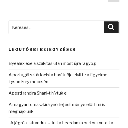
oldal
lapozása
Keresés
Keres
a
következő
kifejezésre:
LEGUTÓBBI BEJEGYZÉSEK
Byealex exe a szakítás után most újra ragyog
A portugál sztárfocista barátnője elvitte a figyelmet
Tyson Fury meccsén
Az esti randira Shani-t hívtuk el
A magyar tornászkirálynő teljesítménye előtt mi is
meghajolunk
„A jégről a strandra” – Jutta Leerdam a parton mutatta