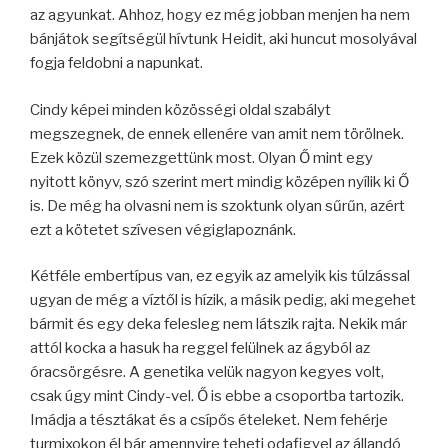
az agyunkat. Ahhoz, hogy ez még jobban menjen ha nem
bánjátok segítségül hívtunk Heidit, aki huncut mosolyával
fogja feldobni a napunkat.
Cindy képei minden közösségi oldal szabályt
megszegnek, de ennek ellenére van amit nem törölnek.
Ezek közül szemezgettünk most. Olyan Ő mint egy
nyitott könyv, szó szerint mert mindig középen nyílik ki Ő
is. De még ha olvasni nem is szoktunk olyan sűrűn, azért
ezt a kötetet szívesen végiglapoznánk.
Kétféle embertípus van, ez egyik az amelyik kis túlzással
ugyan de még a víztől is hízik, a másik pedig, aki megehet
bármit és egy deka felesleg nem látszik rajta. Nekik már
attól kocka a hasuk ha reggel felülnek az ágyból az
óracsörgésre. A genetika velük nagyon kegyes volt,
csak úgy mint Cindy-vel. Ő is ebbe a csoportba tartozik.
Imádja a tésztákat és a csípős ételeket. Nem fehérje
turmixokon él bár amennyire teheti odafigyel az állandó