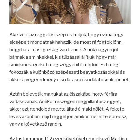
Aki szép, az reggeli is szép és tudjuk, hogy ez már egy
elcsépelt mondatnak hangzik, de most rá fogtok jönni,
hogy hatalmas igazság van benne. A nők nagyon jól
bánnak a sminkekkel, kis túlzással állítjuk, hogy már
sminkmestereket megszégyenítő módon. Ezt még
fokozzák a különböző szépészeti beavatkozásokkal és
akkor a végeredmény első látásra csodálatosnak tűnhet.
Aztán belevetik magukat az éjszakába, hogy férfira
vadásszanak. Amikor részegen megpillantasz egyet,
akkor azt gondolod megtaláltad álmaid nőjét. A fekete
leves azonban majd reggel jön amikor mellette ébredsz,
vagy a következő randin.
Az Instagramon 112 ezer követővel rendelkező Martina