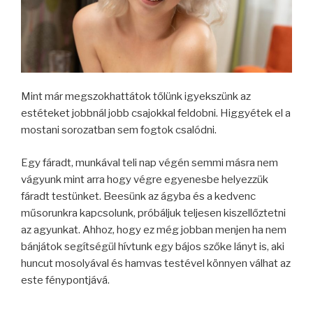
Mint már megszokhattátok tőlünk igyekszünk az
estéteket jobbnál jobb csajokkal feldobni. Higgyétek el a
mostani sorozatban sem fogtok csalódni.
Egy fáradt, munkával teli nap végén semmi másra nem
vágyunk mint arra hogy végre egyenesbe helyezzük
fáradt testünket. Beesünk az ágyba és a kedvenc
műsorunkra kapcsolunk, próbáljuk teljesen kiszellőztetni
az agyunkat. Ahhoz, hogy ez még jobban menjen ha nem
bánjátok segítségül hívtunk egy bájos szőke lányt is, aki
huncut mosolyával és hamvas testével könnyen válhat az
este fénypontjává.