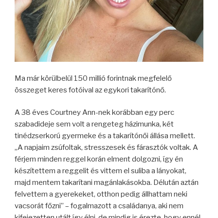
Ma már körülbelül 150 millió forintnak megfelelő
összeget keres fotóival az egykori takarítónő.
A 38 éves Courtney Ann-nek korábban egy perc
szabadideje sem volt a rengeteg házimunka, két
tinédzserkorú gyermeke és a takarítónői állása mellett.
„A napjaim zsúfoltak, stresszesek és fárasztók voltak. A
férjem minden reggel korán elment dolgozni, így én
készítettem a reggelit és vittem el suliba a lányokat,
majd mentem takarítani magánlakásokba. Délután aztán
felvettem a gyerekeket, otthon pedig állhattam neki
vacsorát főzni” – fogalmazott a családanya, aki nem
kifejezetten utált így élni, de mindig is érezte, hogy ennél