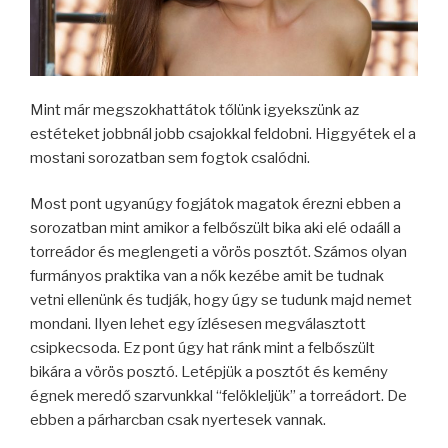
Mint már megszokhattátok tőlünk igyekszünk az
estéteket jobbnál jobb csajokkal feldobni. Higgyétek el a
mostani sorozatban sem fogtok csalódni.
Most pont ugyanúgy fogjátok magatok érezni ebben a
sorozatban mint amikor a felbőszült bika aki elé odaáll a
torreádor és meglengeti a vörös posztót. Számos olyan
furmányos praktika van a nők kezébe amit be tudnak
vetni ellenünk és tudják, hogy úgy se tudunk majd nemet
mondani. Ilyen lehet egy ízlésesen megválasztott
csipkecsoda. Ez pont úgy hat ránk mint a felbőszült
bikára a vörös posztó. Letépjük a posztót és kemény
égnek meredő szarvunkkal “felökleljük” a torreádort. De
ebben a párharcban csak nyertesek vannak.