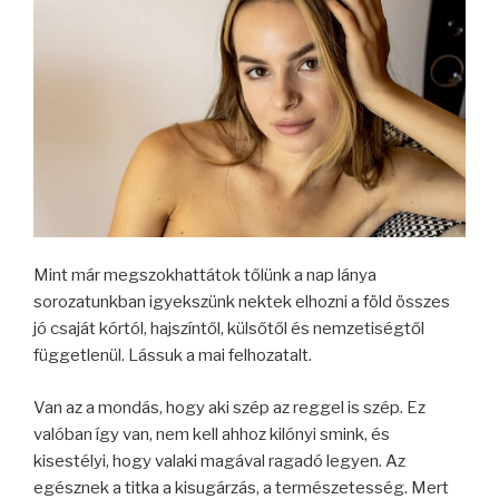
Mint már megszokhattátok tőlünk a nap lánya
sorozatunkban igyekszünk nektek elhozni a föld összes
jó csaját kórtól, hajszíntől, külsőtől és nemzetiségtől
függetlenül. Lássuk a mai felhozatalt.
Van az a mondás, hogy aki szép az reggel is szép. Ez
valóban így van, nem kell ahhoz kilónyi smink, és
kisestélyi, hogy valaki magával ragadó legyen. Az
egésznek a titka a kisugárzás, a természetesség. Mert