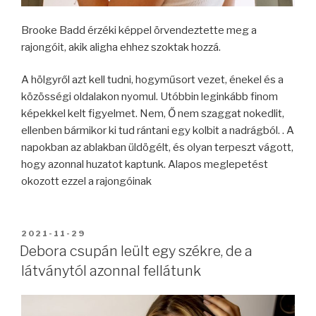
Brooke Badd érzéki képpel örvendeztette meg a
rajongóit, akik aligha ehhez szoktak hozzá.
A hölgyről azt kell tudni, hogyműsort vezet, énekel és a
közösségi oldalakon nyomul. Utóbbin leginkább finom
képekkel kelt figyelmet. Nem, Ő nem szaggat nokedlit,
ellenben bármikor ki tud rántani egy kolbit a nadrágból. . A
napokban az ablakban üldögélt, és olyan terpeszt vágott,
hogy azonnal huzatot kaptunk. Alapos meglepetést
okozott ezzel a rajongóinak
BEKÜLDVE:
2021-11-29
Debora csupán leült egy székre, de a
látványtól azonnal fellátunk