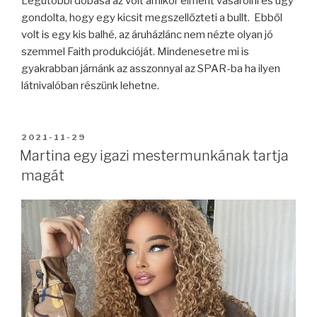
Legutóbbi dobása az volt amikor elment vásárolni és úgy
gondolta, hogy egy kicsit megszellőzteti a bullt. Ebből
volt is egy kis balhé, az áruházlánc nem nézte olyan jó
szemmel Faith produkcióját. Mindenesetre mi is
gyakrabban járnánk az asszonnyal az SPAR-ba ha ilyen
látnivalóban részünk lehetne.
BEKÜLDVE:
2021-11-29
Martina egy igazi mestermunkának tartja
magát