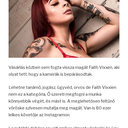
Vásárlás közben sem fogta vissza magát Faith Vixxen, aki
olyat tett, hogy a kamerák is bepárásodtak.
Lehetne tanárnő, jogász, ügyvéd, orvos de Faith Vixxien
nem ez a kategória, Ő szereti megfogni a munka
könnyebbik végét, és mást is. A meglehetősen feltűnő
vöröske szívesen mutatja meg magát. Van is 80 ezer
lelkes követője az Instagramon.