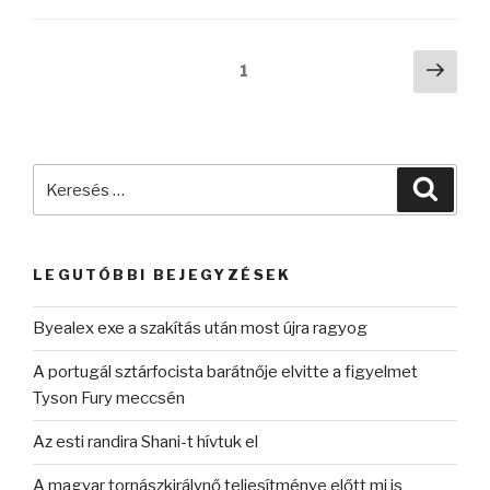
Bejegyzések
Köve
Oldal
1
oldal
lapozása
Keresés
Keres
a
következő
kifejezésre:
LEGUTÓBBI BEJEGYZÉSEK
Byealex exe a szakítás után most újra ragyog
A portugál sztárfocista barátnője elvitte a figyelmet
Tyson Fury meccsén
Az esti randira Shani-t hívtuk el
A magyar tornászkirálynő teljesítménye előtt mi is