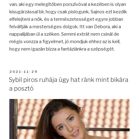
van, aki egy melegítőben porszívóval a kezében is olyan
kisugárzással bír, hogy csak pislogunk. Sajnos ezt kezdik
elfelejteni a nők, és a természetességet egyre jobban
felváltják a mesterséges dolgok. Itt van Debora, aki a
nappalijában ül a széken. Semmi extrát nem csinál de
mégis vonzza a figyelmet, jó mondjuk ehhez az is kell,
hogy nem igazán bízza a fantáziánkra a szépségét.
BEKÜLDVE:
2021-11-29
Sybil piros ruhája úgy hat ránk mint bikára
a posztó