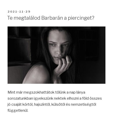
BEKÜLDVE:
2021-11-29
Te megtalálod Barbarán a piercinget?
Mint már megszokhattátok tőlünk a nap lánya
sorozatunkban igyekszünk nektek elhozni a föld összes
jó csaját kórtól, hajszíntől, külsőtől és nemzetiségtől
függetlenül.