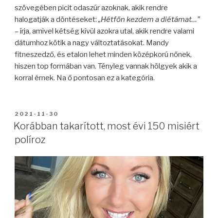
szövegében picit odaszúr azoknak, akik rendre
halogatják a döntéseket:
„Hétfőn kezdem a diétámat…”
–
írja, amivel kétség kívül azokra utal, akik rendre valami
dátumhoz kötik a nagy változtatásokat. Mandy
fitneszedző, és etalon lehet minden középkorú nőnek,
hiszen top formában van. Tényleg vannak hölgyek akik a
korral érnek. Na ő pontosan ez a kategória.
BEKÜLDVE:
2021-11-30
Korábban takarított, most évi 150 misiért
políroz