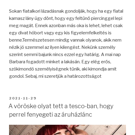
Sokan fiatalkori lázadásnak gondolják, hogy ha egy fiatal
kamasz lány úgy dönt, hogy egy feltűnő piercinggel lepi
meg magát. Ennek azonban más oka is lehet, lehet csak
egy divat hóbort vagy egy kis figyelemfelkeltés is
benne.Természetesen mindig vannak olyanok, akik nem
nézik jó szemmel az ilyen kilengést. Nekünk személy
szerint semmi bajunk nincs ezzel egy határig. A mai nap
Barbara fogadott minket a lakásán. Egy elég erős,
szókimondó személyiségnek tűnik, aki kimondja amit
gondol. Sebaj, mi szeretjük a határozottságot
BEKÜLDVE:
2021-11-29
A vöröske olyat tett a tesco-ban, hogy
perrel fenyegeti az áruházlánc