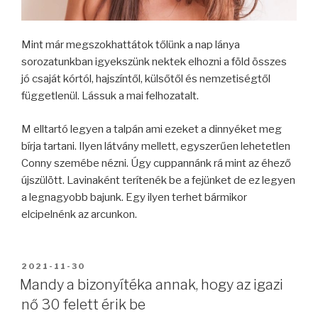
Mint már megszokhattátok tőlünk a nap lánya
sorozatunkban igyekszünk nektek elhozni a föld összes
jó csaját kórtól, hajszíntől, külsőtől és nemzetiségtől
függetlenül. Lássuk a mai felhozatalt.
M elltartó legyen a talpán ami ezeket a dinnyéket meg
bírja tartani. Ilyen látvány mellett, egyszerűen lehetetlen
Conny szemébe nézni. Úgy cuppannánk rá mint az éhező
újszülött. Lavinaként terítenék be a fejünket de ez legyen
a legnagyobb bajunk. Egy ilyen terhet bármikor
elcipelnénk az arcunkon.
BEKÜLDVE:
2021-11-30
Mandy a bizonyítéka annak, hogy az igazi
nő 30 felett érik be