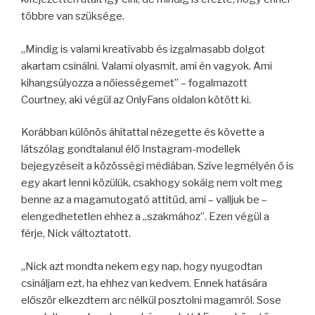
többre van szüksége.
„Mindig is valami kreatívabb és izgalmasabb dolgot
akartam csinálni. Valami olyasmit, ami én vagyok. Ami
kihangsúlyozza a nőiességemet” – fogalmazott
Courtney, aki végül az OnlyFans oldalon kötött ki.
Korábban különös áhítattal nézegette és követte a
látszólag gondtalanul élő Instagram-modellek
bejegyzéseit a közösségi médiában. Szíve legmélyén ő is
egy akart lenni közülük, csakhogy sokáig nem volt meg
benne az a magamutogató attitűd, ami – valljuk be –
elengedhetetlen ehhez a „szakmához”. Ezen végül a
férje, Nick változtatott.
„Nick azt mondta nekem egy nap, hogy nyugodtan
csináljam ezt, ha ehhez van kedvem. Ennek hatására
először elkezdtem arc nélkül posztolni magamról. Sose