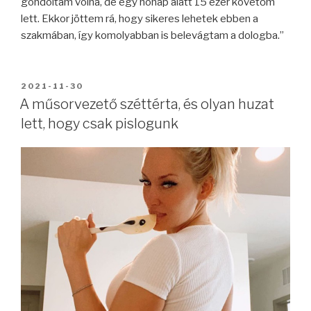
gondoltam volna, de egy hónap alatt 15 ezer követőm
lett. Ekkor jöttem rá, hogy sikeres lehetek ebben a
szakmában, így komolyabban is belevágtam a dologba.”
BEKÜLDVE:
2021-11-30
A műsorvezető széttérta, és olyan huzat
lett, hogy csak pislogunk