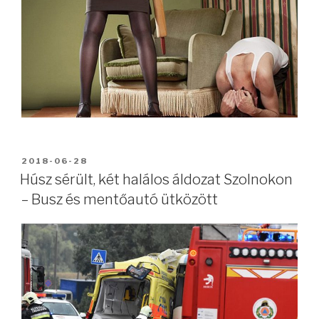
BEKÜLDVE:
2018-06-28
Húsz sérült, két halálos áldozat Szolnokon
– Busz és mentőautó ütközött