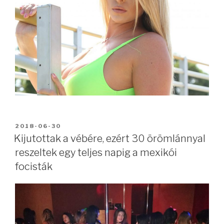
BEKÜLDVE:
2018-06-30
Kijutottak a vébére, ezért 30 örömlánnyal
reszeltek egy teljes napig a mexikói
focisták