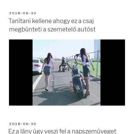
BEKÜLDVE:
2018-06-30
Tanítani kellene ahogy ez a csaj
megbünteti a szemetelő autóst
BEKÜLDVE:
2018-06-30
Ez a lány úgy veszi fel a napszemüveget