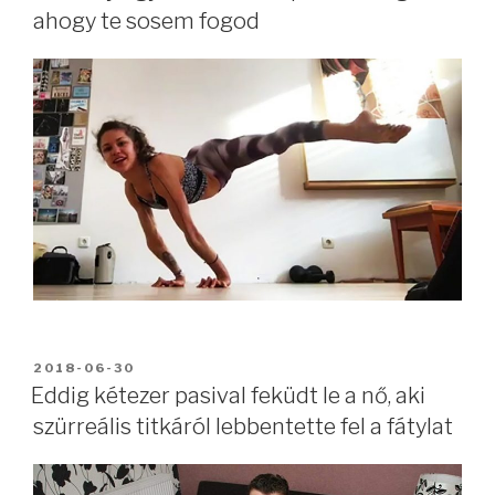
ahogy te sosem fogod
BEKÜLDVE:
2018-06-30
Eddig kétezer pasival feküdt le a nő, aki
szürreális titkáról lebbentette fel a fátylat