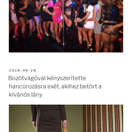
BEKÜLDVE:
2018-06-28
Bozótvágóval kényszerítette
hancúrozásra exét, akihez betört a
kívánós lány