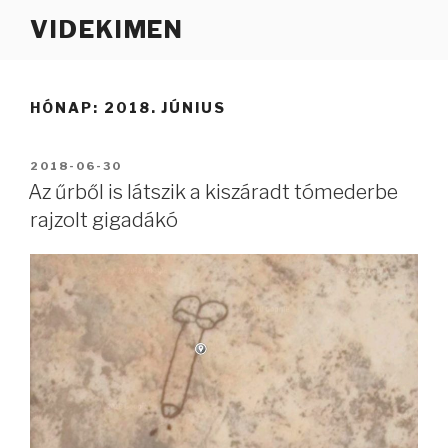
Tartalomhoz
VIDEKIMEN
HÓNAP:
2018. JÚNIUS
BEKÜLDVE:
2018-06-30
Az űrből is látszik a kiszáradt tómederbe
rajzolt gigadákó