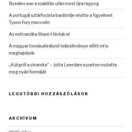
Byealex exe a szakítás után most újra ragyog
A portugál sztárfocista barátnője elvitte a figyelmet
Tyson Fury meccsén
Az esti randira Shani-t hívtuk el
A magyar tornászkirálynő teljesítménye előtt mi is
meghajolunk
„A jégről a strandra” – Jutta Leerdam a parton mutatta
meg nyári formáját
LEGUTÓBBI HOZZÁSZÓLÁSOK
ARCHÍVUM