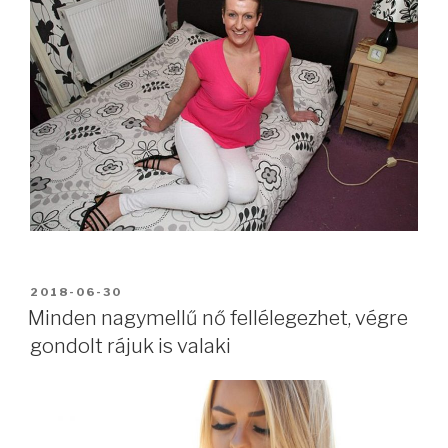
BEKÜLDVE:
2018-06-30
Minden nagymellű nő fellélegezhet, végre
gondolt rájuk is valaki