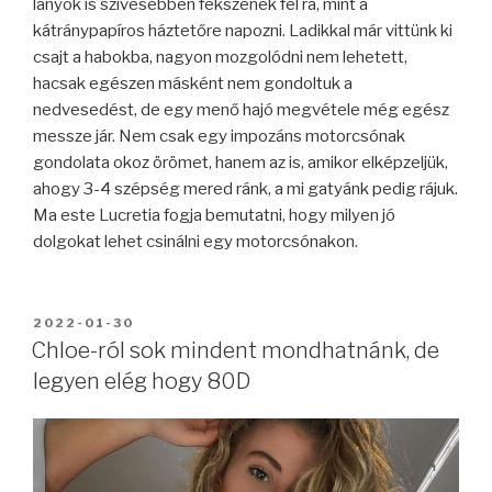
lányok is szívesebben fekszenek fel rá, mint a
kátránypapíros háztetőre napozni. Ladikkal már vittünk ki
csajt a habokba, nagyon mozgolódni nem lehetett,
hacsak egészen másként nem gondoltuk a
nedvesedést, de egy menő hajó megvétele még egész
messze jár. Nem csak egy impozáns motorcsónak
gondolata okoz örömet, hanem az is, amikor elképzeljük,
ahogy 3-4 szépség mered ránk, a mi gatyánk pedig rájuk.
Ma este Lucretia fogja bemutatni, hogy milyen jó
dolgokat lehet csinálni egy motorcsónakon.
BEKÜLDVE:
2022-01-30
Chloe-ról sok mindent mondhatnánk, de
legyen elég hogy 80D