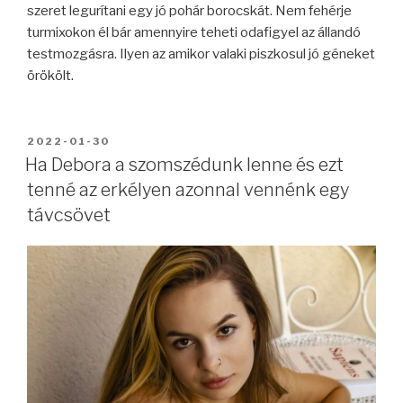
szeret legurítani egy jó pohár borocskát. Nem fehérje
turmixokon él bár amennyire teheti odafigyel az állandó
testmozgásra. Ilyen az amikor valaki piszkosul jó géneket
örökölt.
BEKÜLDVE:
2022-01-30
Ha Debora a szomszédunk lenne és ezt
tenné az erkélyen azonnal vennénk egy
távcsövet