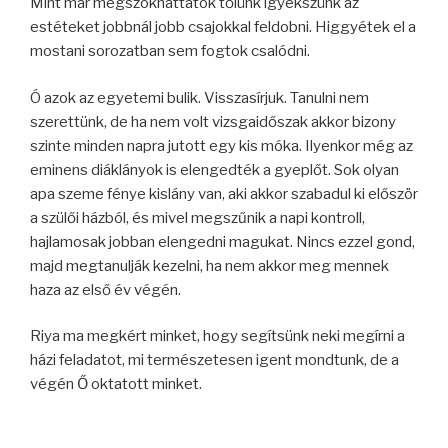
Mint már megszokhattátok tőlünk igyekszünk az
estéteket jobbnál jobb csajokkal feldobni. Higgyétek el a
mostani sorozatban sem fogtok csalódni.
Ó azok az egyetemi bulik. Visszasírjuk. Tanulni nem
szerettünk, de ha nem volt vizsgaidőszak akkor bizony
szinte minden napra jutott egy kis móka. Ilyenkor még az
eminens diáklányok is elengedték a gyeplőt. Sok olyan
apa szeme fénye kislány van, aki akkor szabadul ki először
a szülői házból, és mivel megszűnik a napi kontroll,
hajlamosak jobban elengedni magukat. Nincs ezzel gond,
majd megtanulják kezelni, ha nem akkor meg mennek
haza az első év végén.
Riya ma megkért minket, hogy segítsünk neki megírni a
házi feladatot, mi természetesen igent mondtunk, de a
végén Ő oktatott minket.