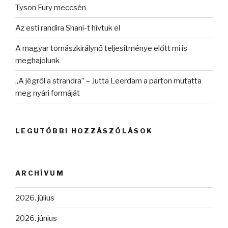
Tyson Fury meccsén
Az esti randira Shani-t hívtuk el
A magyar tornászkirálynő teljesítménye előtt mi is
meghajolunk
„A jégről a strandra” – Jutta Leerdam a parton mutatta
meg nyári formáját
LEGUTÓBBI HOZZÁSZÓLÁSOK
ARCHÍVUM
2026. július
2026. június