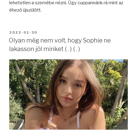
lehetetlen a szemébe nézni. Úgy cuppannánk rá mint az
éhező újszülött.
BEKÜLDVE:
2022-01-30
Olyan még nem volt, hogy Sophie ne
lakasson jól minket ( . ) ( . )