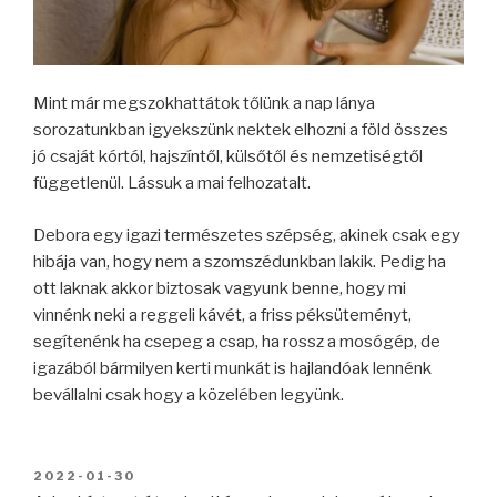
Mint már megszokhattátok tőlünk a nap lánya
sorozatunkban igyekszünk nektek elhozni a föld összes
jó csaját kórtól, hajszíntől, külsőtől és nemzetiségtől
függetlenül. Lássuk a mai felhozatalt.
Debora egy igazi természetes szépség, akinek csak egy
hibája van, hogy nem a szomszédunkban lakik. Pedig ha
ott laknak akkor biztosak vagyunk benne, hogy mi
vinnénk neki a reggeli kávét, a friss péksüteményt,
segítenénk ha csepeg a csap, ha rossz a mosógép, de
igazából bármilyen kerti munkát is hajlandóak lennénk
bevállalni csak hogy a közelében legyünk.
BEKÜLDVE:
2022-01-30