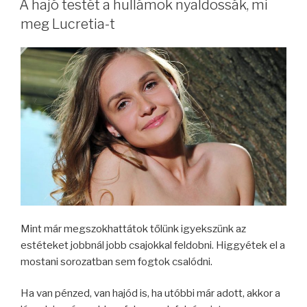
A hajó testét a hullámok nyaldossák, mi
meg Lucretia-t
Mint már megszokhattátok tőlünk igyekszünk az
estéteket jobbnál jobb csajokkal feldobni. Higgyétek el a
mostani sorozatban sem fogtok csalódni.
Ha van pénzed, van hajód is, ha utóbbi már adott, akkor a