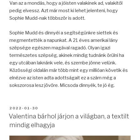
Van az a mondás, hogy a jóisten valakinek ad, valakitől
pedig elvessz. Azt már most ki lehet jelenteni, hogy
Sophie Mudd-nak többször is adott.
Sophie Mudd és dinnyéi a segítségünkre siettek és
megmentették a napunkat. A 21 éves amerikai lány
szépsége egészen magával ragadó. Olyan igazi
természetes szépség, akinek mindig tudnánk örülni ha
egy utcában laknánk vele, és szembe jönne velünk.
Közösségi oldalán már több mint egy millióan követik és
elnézve az isten adta adottságait ez a szám még a
sokszorosa lesz jövőre. Micsoda dinnyék, te jó ég.
BEKÜLDVE:
2022-01-30
Valentina bárhol járjon a világban, a textilt
mindig elhagyja