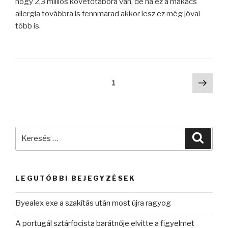
hogy 2,3 milliós követőtábora van, de ha ez a makacs
allergia továbbra is fennmarad akkor lesz ez még jóval
több is.
Bejegyzések
Köve
Oldal
1
oldal
lapozása
Keresés
Keres
a
következő
kifejezésre:
LEGUTÓBBI BEJEGYZÉSEK
Byealex exe a szakítás után most újra ragyog
A portugál sztárfocista barátnője elvitte a figyelmet