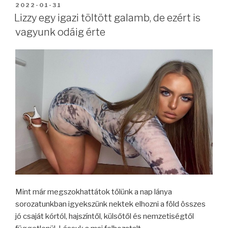
BEKÜLDVE:
2022-01-31
Lizzy egy igazi töltött galamb, de ezért is
vagyunk odáig érte
Mint már megszokhattátok tőlünk a nap lánya
sorozatunkban igyekszünk nektek elhozni a föld összes
jó csaját kórtól, hajszíntől, külsőtől és nemzetiségtől