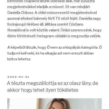
bemondó csajokról látunk videókat akik, már a puszta
megjelenésükkel eladják a műsort. Itt van mindjárt
Daniella Chávez. A chilei műsorvezető megjelenésével
azonnal eltekeri bármely férfi TV néző fejét. Daniella nagy
focirajongó hírében áll, állítása szerint Cristiano
Ronaldóval is volt köztük valami. Óriási szerencsénk, hogy
élete történéseit Instagram-oldalán is megosztja velünk.
A képeiből látszik, hogy Ő nem az a kispályás kategória. Ő
tudja mi kell neki, és ha elkapja azt nem ereszti abban
biztos lehetsz.
BEKÜLDVE:
2022-01-31
A tészta megszállottja ez az olasz lány, de
akkor hogy lehet ilyen tökéletes