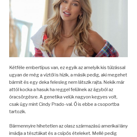
Kétféle embertípus van, ez egyik az amelyik kis túlzással
ugyan de még a víztől is hízik, a másik pedig, aki megehet
bármit és egy deka felesleg nem látszik rajta. Nekik már
attól kocka a hasuk ha reggel felülnek az ágyból az
óracsörgésre. A genetika velük nagyon kegyes volt,
csak úgy mint Cindy Prado-val. Ő is ebbe a csoportba
tartozik.
Bármennyire hihetetlen az olasz származású amerikai lány
imádja a tésztákat és a csípős ételeket. Mellé pedig