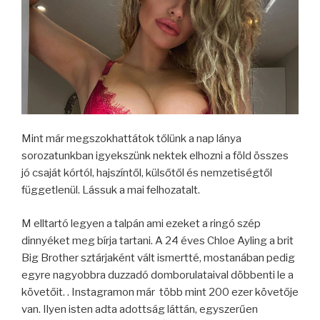
Mint már megszokhattátok tőlünk a nap lánya
sorozatunkban igyekszünk nektek elhozni a föld összes
jó csaját kórtól, hajszíntől, külsőtől és nemzetiségtől
függetlenül. Lássuk a mai felhozatalt.
M elltartó legyen a talpán ami ezeket a ringó szép
dinnyéket meg bírja tartani. A 24 éves Chloe Ayling a brit
Big Brother sztárjaként vált ismertté, mostanában pedig
egyre nagyobbra duzzadó domborulataival döbbenti le a
követőit. . Instagramon már több mint 200 ezer követője
van. Ilyen isten adta adottság láttán, egyszerűen