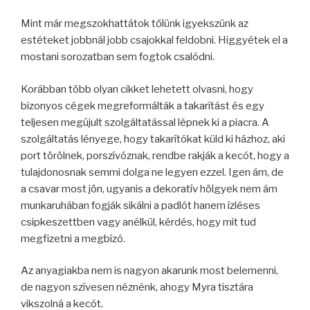
Mint már megszokhattátok tőlünk igyekszünk az
estéteket jobbnál jobb csajokkal feldobni. Higgyétek el a
mostani sorozatban sem fogtok csalódni.
Korábban több olyan cikket lehetett olvasni, hogy
bizonyos cégek megreformálták a takarítást és egy
teljesen megújult szolgáltatással lépnek ki a piacra. A
szolgáltatás lényege, hogy takarítókat küld ki házhoz, aki
port törölnek, porszívóznak, rendbe rakják a kecót, hogy a
tulajdonosnak semmi dolga ne legyen ezzel. Igen ám, de
a csavar most jön, ugyanis a dekoratív hölgyek nem ám
munkaruhában fogják sikálni a padlót hanem ízléses
csipkeszettben vagy anélkül, kérdés, hogy mit tud
megfizetni a megbízó.
Az anyagiakba nem is nagyon akarunk most belemenni,
de nagyon szívesen néznénk, ahogy Myra tisztára
vikszolná a kecót.