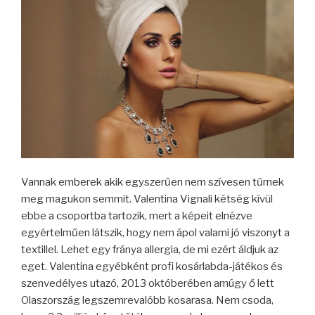
Vannak emberek akik egyszerűen nem szívesen tűrnek
meg magukon semmit. Valentina Vignali kétség kívül
ebbe a csoportba tartozik, mert a képeit elnézve
egyértelműen látszik, hogy nem ápol valami jó viszonyt a
textillel. Lehet egy fránya allergia, de mi ezért áldjuk az
eget. Valentina egyébként profi kosárlabda-játékos és
szenvedélyes utazó, 2013 októberében amúgy ő lett
Olaszország legszemrevalóbb kosarasa. Nem csoda,