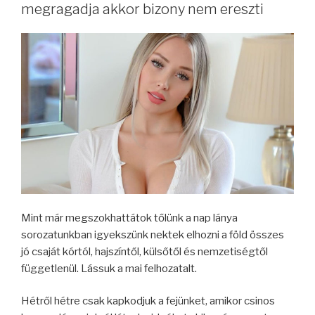
megragadja akkor bizony nem ereszti
Mint már megszokhattátok tőlünk a nap lánya
sorozatunkban igyekszünk nektek elhozni a föld összes
jó csaját kórtól, hajszíntől, külsőtől és nemzetiségtől
függetlenül. Lássuk a mai felhozatalt.
Hétről hétre csak kapkodjuk a fejünket, amikor csinos