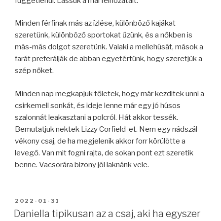
függetlenül. Lássuk a mai felhozatalt.
Minden férfinak más az ízlése, különböző kajákat
szeretünk, különböző sportokat űzünk, és a nőkben is
más-más dolgot szeretünk. Valaki a mellehúsát, mások a
farát preferálják de abban egyetértünk, hogy szeretjük a
szép nőket.
Minden nap megkapjuk tőletek, hogy már kezditek unni a
csirkemell sonkát, és ideje lenne már egy jó húsos
szalonnát leakasztani a polcról. Hát akkor tessék.
Bemutatjuk nektek Lizzy Corfield-et. Nem egy nádszál
vékony csaj, de ha megjelenik akkor forr körülötte a
levegő. Van mit fogni rajta, de sokan pont ezt szeretik
benne. Vacsorára bizony jól laknánk vele.
BEKÜLDVE:
2022-01-31
Daniella tipikusan az a csaj, aki ha egyszer