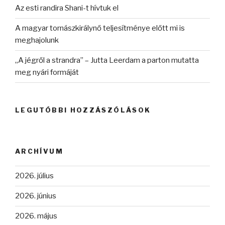
Az esti randira Shani-t hívtuk el
A magyar tornászkirálynő teljesítménye előtt mi is
meghajolunk
„A jégről a strandra” – Jutta Leerdam a parton mutatta
meg nyári formáját
LEGUTÓBBI HOZZÁSZÓLÁSOK
ARCHÍVUM
2026. július
2026. június
2026. május