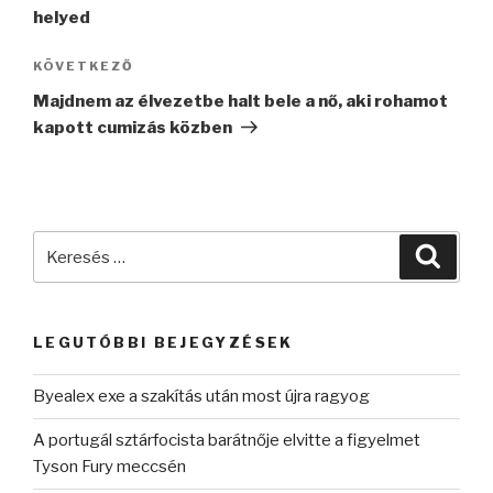
helyed
Következő
KÖVETKEZŐ
bejegyzés
Majdnem az élvezetbe halt bele a nő, aki rohamot
kapott cumizás közben
Keresés
Keres
a
következő
kifejezésre:
LEGUTÓBBI BEJEGYZÉSEK
Byealex exe a szakítás után most újra ragyog
A portugál sztárfocista barátnője elvitte a figyelmet
Tyson Fury meccsén