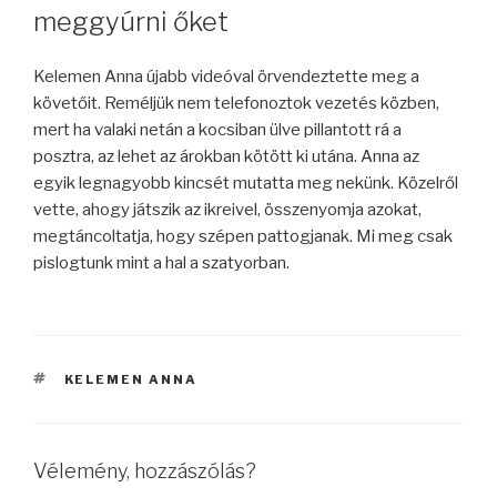
meggyúrni őket
Kelemen Anna újabb videóval örvendeztette meg a
követőit. Reméljük nem telefonoztok vezetés közben,
mert ha valaki netán a kocsiban ülve pillantott rá a
posztra, az lehet az árokban kötött ki utána. Anna az
egyik legnagyobb kincsét mutatta meg nekünk. Közelről
vette, ahogy játszik az ikreivel, összenyomja azokat,
megtáncoltatja, hogy szépen pattogjanak. Mi meg csak
pislogtunk mint a hal a szatyorban.
CÍMKÉK
KELEMEN ANNA
Vélemény, hozzászólás?