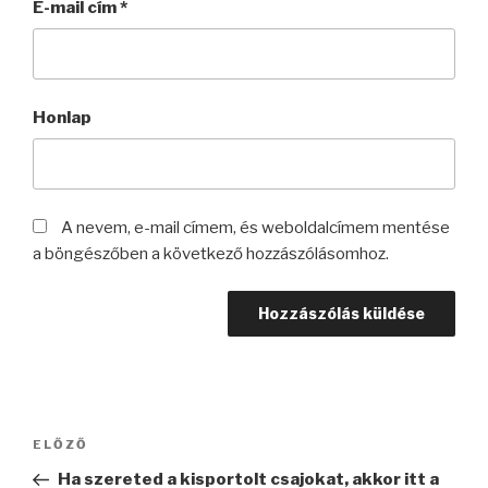
E-mail cím
*
Honlap
A nevem, e-mail címem, és weboldalcímem mentése
a böngészőben a következő hozzászólásomhoz.
Bejegyzés
Korábbi
ELŐZŐ
navigáció
bejegyzés
Ha szereted a kisportolt csajokat, akkor itt a