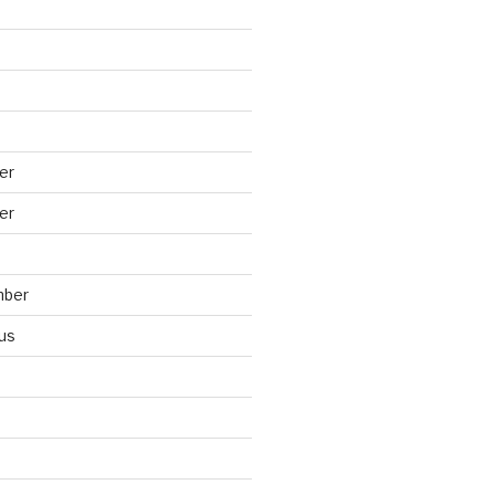
er
er
mber
us