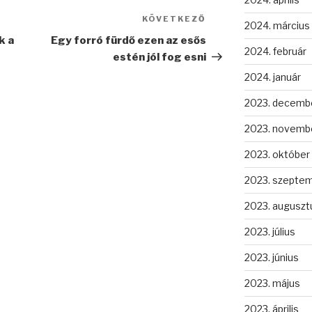
KÖVETKEZŐ
Következő
2024. március
bejegyzés
k a
Egy forró fürdő ezen az esős
2024. február
estén jól fog esni
2024. január
2023. decemb
2023. novemb
2023. október
2023. szepte
2023. auguszt
2023. július
2023. június
2023. május
2023. április