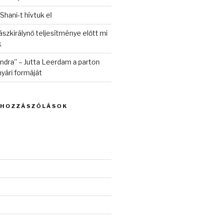
 Shani-t hívtuk el
szkirálynő teljesítménye előtt mi
k
randra” – Jutta Leerdam a parton
yári formáját
 HOZZÁSZÓLÁSOK