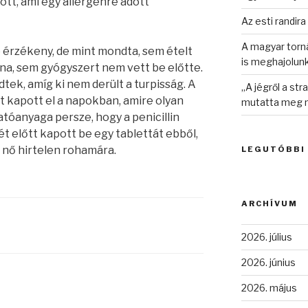
ott, ami egy allergénre adott
Az esti randira
A magyar torná
re érzékeny, de mint mondta, sem ételt
is meghajolun
lna, sem gyógyszert nem vett be előtte.
ek, amíg ki nem derült a turpisság. A
„A jégről a st
t kapott el a napokban, amire olyan
mutatta meg n
tóanyaga persze, hogy a penicillin
tlét előtt kapott be egy tablettát ebből,
 nő hirtelen rohamára.
LEGUTÓBBI
ARCHÍVUM
2026. július
2026. június
2026. május