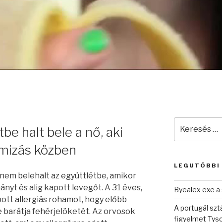
Keresés
e halt bele a nő, aki
a
következő
mizás közben
kifejezésre:
LEGUTÓBBI
dnem belehalt az együttlétbe, amikor
ányt és alig kapott levegőt. A 31 éves,
Byealex exe a 
ott allergiás rohamot, hogy előbb
A portugál sztá
te barátja fehérjelöketét. Az orvosok
figyelmet Tys