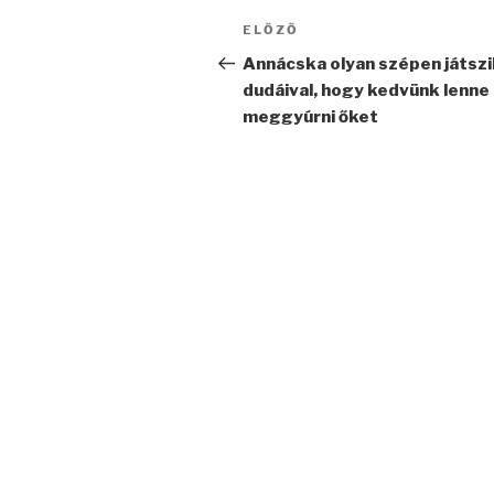
Bejegyzés
Korábbi
ELŐZŐ
navigáció
bejegyzés
Annácska olyan szépen játszi
dudáival, hogy kedvünk lenne
meggyúrni őket