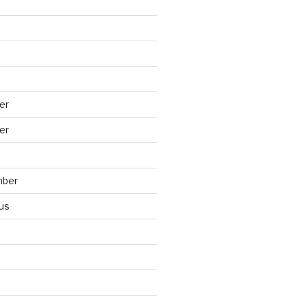
er
er
mber
us