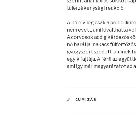
szerint anafilaxiás sokkot kap
túlérzékenységi reakció.
A nő elvileg csak a penicillin
nem evett, ami kiválthatta vo
Az orvosok addig kérdezősködt
nő barátja makacs fülfertőzés
gyógyszert szedett, aminek ha
egyik fajtája. A férfi az együt
ami így már magyarázatot ad a
CÍMKÉK
CUMIZÁS