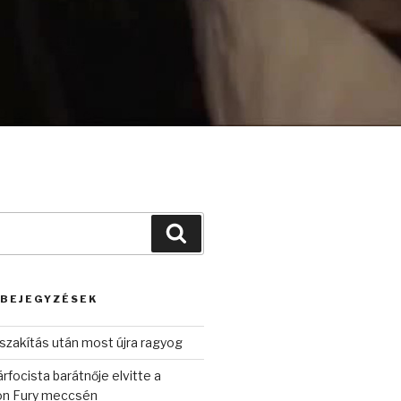
Keresés
 BEJEGYZÉSEK
szakítás után most újra ragyog
rfocista barátnője elvitte a
on Fury meccsén