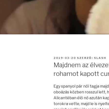
BEKÜLDVE:
2019-03-20
SZERZŐ:
SLASH
Majdnem az élvezetb
rohamot kapott cu
Egy spanyol pár női tagja maj
oboázás közben rosszul lett, h
Alicantéban élő nő azután kap
torokra vette, majd le is nyel