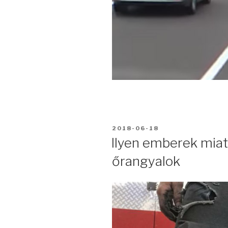
BEKÜLDVE:
2018-06-18
Ilyen emberek miat
őrangyalok