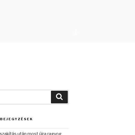
Görgetés
a
tartalomhoz
Keresés
 BEJEGYZÉSEK
szakítás után most újra ragyog