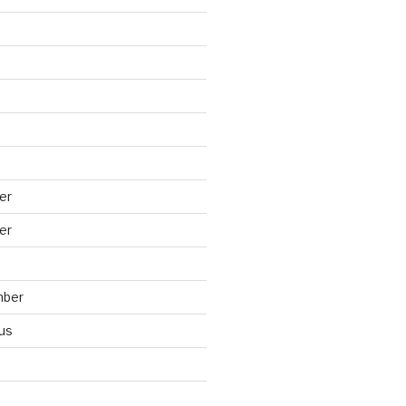
er
er
mber
us