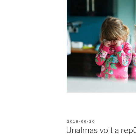
BEKÜLDVE:
2018-06-20
Unalmas volt a repü