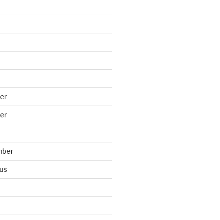
er
er
mber
us