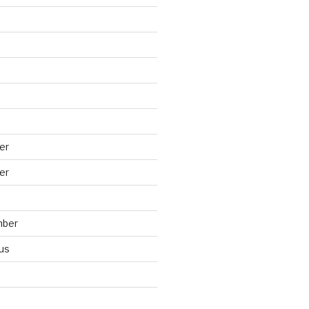
er
er
mber
us