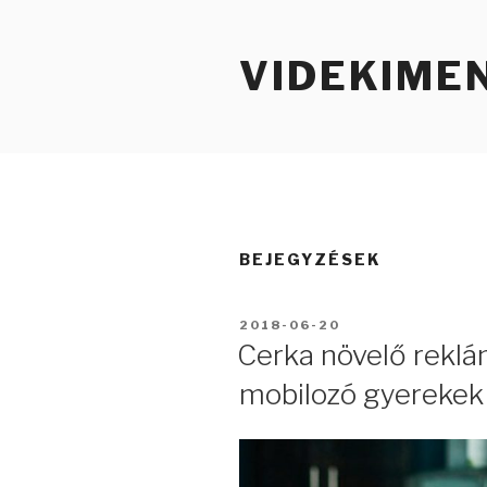
Tartalomhoz
VIDEKIME
BEJEGYZÉSEK
BEKÜLDVE:
2018-06-20
Cerka növelő reklám
mobilozó gyerekek