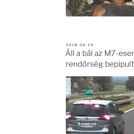
BEKÜLDVE:
2018-06-19
Áll a bál az M7-ese
rendőrség bepipult