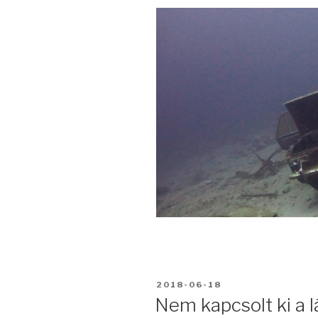
BEKÜLDVE:
2018-06-18
Nem kapcsolt ki a 