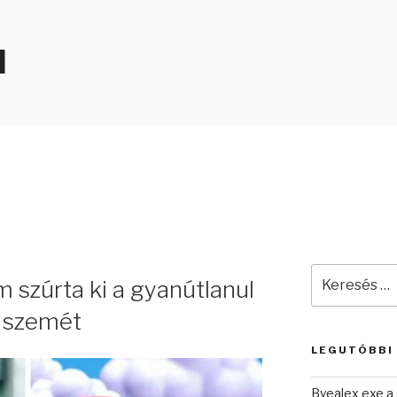
N
Keresés
 szúrta ki a gyanútlanul
a
következő
 szemét
kifejezésre:
LEGUTÓBBI
Byealex exe a 