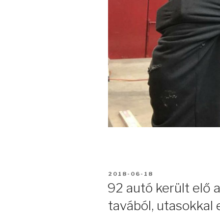
BEKÜLDVE:
2018-06-18
92 autó került elő 
tavából, utasokkal 