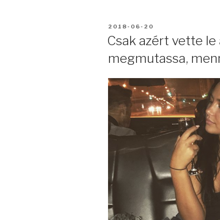
BEKÜLDVE:
2018-06-20
Csak azért vette le
megmutassa, menny