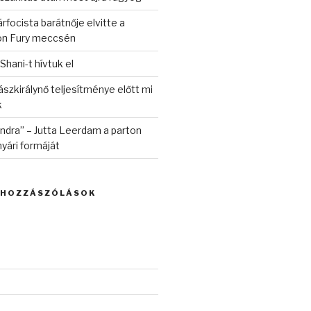
rfocista barátnője elvitte a
on Fury meccsén
 Shani-t hívtuk el
szkirálynő teljesítménye előtt mi
k
randra” – Jutta Leerdam a parton
yári formáját
 HOZZÁSZÓLÁSOK