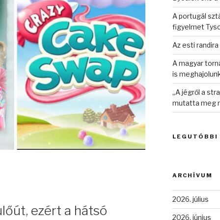
A portugál sztá
figyelmet Tys
Az esti randira
A magyar torná
is meghajolun
„A jégről a st
mutatta meg n
LEGUTÓBBI
ARCHÍVUM
2026. július
lőút, ezért a hátsó
2026. június