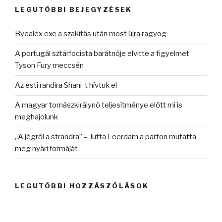
kifejezésre:
LEGUTÓBBI BEJEGYZÉSEK
Byealex exe a szakítás után most újra ragyog
A portugál sztárfocista barátnője elvitte a figyelmet
Tyson Fury meccsén
Az esti randira Shani-t hívtuk el
A magyar tornászkirálynő teljesítménye előtt mi is
meghajolunk
„A jégről a strandra” – Jutta Leerdam a parton mutatta
meg nyári formáját
LEGUTÓBBI HOZZÁSZÓLÁSOK