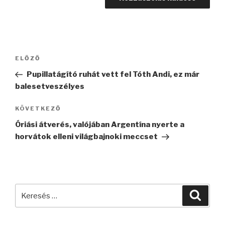
Bejegyzés
Korábbi
ELŐZŐ
navigáció
bejegyzés
Pupillatágító ruhát vett fel Tóth Andi, ez már
balesetveszélyes
Következő
KÖVETKEZŐ
bejegyzés
Óriási átverés, valójában Argentína nyerte a
horvátok elleni világbajnoki meccset
Keresés
Keres
a
következő