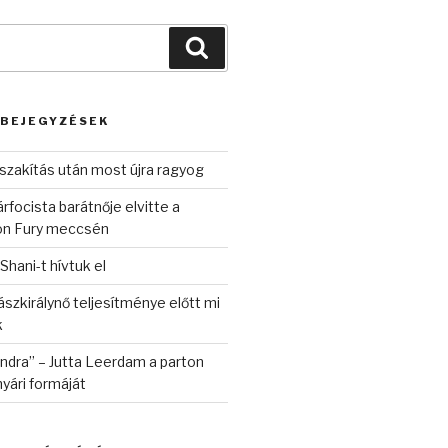
Keresés
 BEJEGYZÉSEK
szakítás után most újra ragyog
rfocista barátnője elvitte a
on Fury meccsén
 Shani-t hívtuk el
szkirálynő teljesítménye előtt mi
k
randra” – Jutta Leerdam a parton
yári formáját