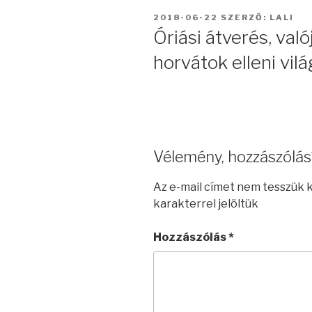
BEKÜLDVE:
2018-06-22
SZERZŐ:
LALI
Óriási átverés, val
horvátok elleni vi
Vélemény, hozzászólás
Az e-mail címet nem tesszük 
karakterrel jelöltük
Hozzászólás
*