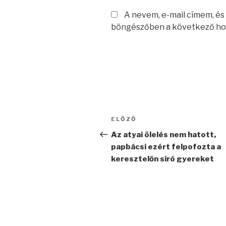
A nevem, e-mail címem, é
böngészőben a következő ho
Bejegyzés
Korábbi
ELŐZŐ
navigáció
bejegyzés
Az atyai ölelés nem hatott,
papbácsi ezért felpofozta a
keresztelőn síró gyereket