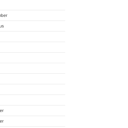
mber
us
er
er