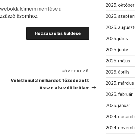
2025. október
s weboldalcímem mentése a
zzászólásomhoz.
2025. szepte
2025. auguszt
2025. július
2025. június
2025. május
KÖVETKEZŐ
Következő
2025. április
bejegyzés
Véletlenül 3 milliárdot tőzsdézett
2025. március
össze a kezdő bróker
2025. február
2025. január
2024. decemb
2024. novemb