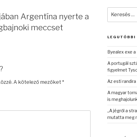
Keresés
ójában Argentína nyerte a
a
következő
lágbajnoki meccset
kifejezésre:
LEGUTÓBBI
Byealex exe a 
A portugál sztá
?
figyelmet Tys
Az esti randira
közzé.
A kötelező mezőket
*
A magyar torná
is meghajolun
„A jégről a st
mutatta meg n