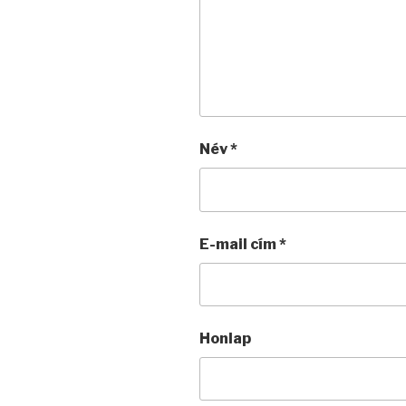
Név
*
E-mail cím
*
Honlap