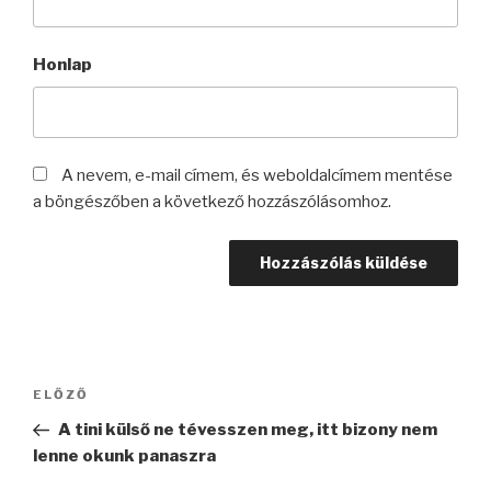
Honlap
A nevem, e-mail címem, és weboldalcímem mentése
a böngészőben a következő hozzászólásomhoz.
Bejegyzés
Korábbi
ELŐZŐ
navigáció
bejegyzés
A tini külső ne tévesszen meg, itt bizony nem
lenne okunk panaszra