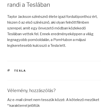
randi a Teslában
Taylor Jackson színésznő élete igazi fordulóponthoz ért,
hiszen ő az első színésznő, aki olyan felnőttfilmben
szerepel, amit egy önvezető módban közlekedő
Teslában vettek fel. Ennek eredményeképpen a világ
legnagyobb pornóoldalán, a PornHubon a májusi
legkeretesebb kulcsszó a Tesla lett.
CÍMKÉK
TESLA
Vélemény, hozzászólás?
Az e-mail címet nem tesszük közzé.
A kötelező mezőket
*
karakterrel jelöltük