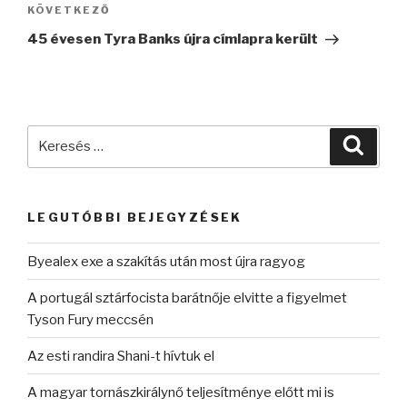
Következő
KÖVETKEZŐ
bejegyzés
45 évesen Tyra Banks újra címlapra került
Keresés
Keres
a
következő
kifejezésre:
LEGUTÓBBI BEJEGYZÉSEK
Byealex exe a szakítás után most újra ragyog
A portugál sztárfocista barátnője elvitte a figyelmet
Tyson Fury meccsén
Az esti randira Shani-t hívtuk el
A magyar tornászkirálynő teljesítménye előtt mi is