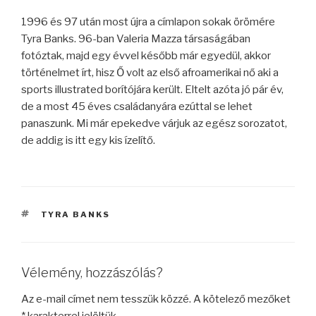
1996 és 97 után most újra a címlapon sokak örömére
Tyra Banks. 96-ban Valeria Mazza társaságában
fotóztak, majd egy évvel később már egyedül, akkor
történelmet írt, hisz Ő volt az első afroamerikai nő aki a
sports illustrated borítójára került. Eltelt azóta jó pár év,
de a most 45 éves családanyára ezúttal se lehet
panaszunk. Mi már epekedve várjuk az egész sorozatot,
de addig is itt egy kis ízelítő.
CÍMKÉK
TYRA BANKS
Vélemény, hozzászólás?
Az e-mail címet nem tesszük közzé.
A kötelező mezőket