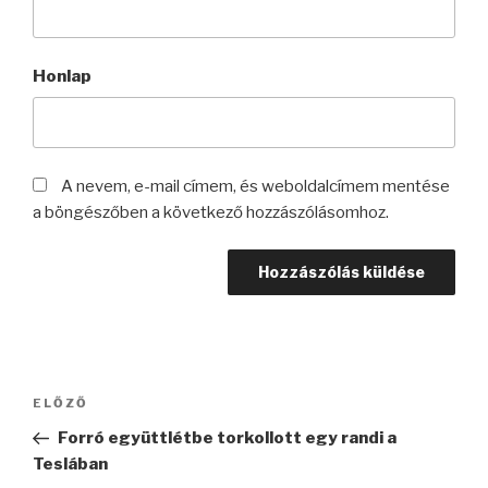
Honlap
A nevem, e-mail címem, és weboldalcímem mentése
a böngészőben a következő hozzászólásomhoz.
Bejegyzés
Korábbi
ELŐZŐ
navigáció
bejegyzés
Forró együttlétbe torkollott egy randi a
Teslában