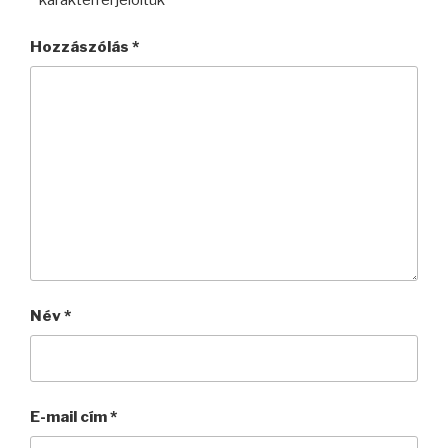
*
karakterrel jelöltük
Hozzászólás
*
Név
*
E-mail cím
*