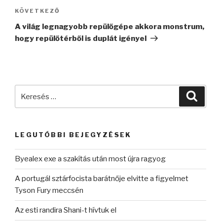
Következő
KÖVETKEZŐ
bejegyzés
A világ legnagyobb repülőgépe akkora monstrum,
hogy repülőtérből is duplát igényel
Keresés
Keres
a
következő
kifejezésre:
LEGUTÓBBI BEJEGYZÉSEK
Byealex exe a szakítás után most újra ragyog
A portugál sztárfocista barátnője elvitte a figyelmet
Tyson Fury meccsén
Az esti randira Shani-t hívtuk el