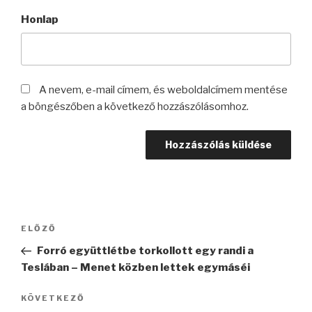
Honlap
A nevem, e-mail címem, és weboldalcímem mentése
a böngészőben a következő hozzászólásomhoz.
Bejegyzés
Korábbi
ELŐZŐ
navigáció
bejegyzés
Forró együttlétbe torkollott egy randi a
Teslában – Menet közben lettek egymáséi
Következő
KÖVETKEZŐ