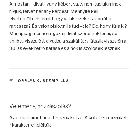
A mostani “divat” vagy hóbort vagy nem tudjuk minek
hívjuk, felvet néhány kérdést. Mennyire kell
elvetemültnek lenni, hogy valaki ezeket az orrába
ragassza? És vajon pislogni is tud vele? De, hogy fújja ki?
Manapság már nem igazán divat szőrösnek lenni, de
amióta visszajött divatba a szakáll úgy látszik visszajön a
80-as évek retro hatása és a nők is szőrösek lesznek.
CÍMKÉK
ORRLYUK
,
SZEMPILLA
Vélemény, hozzászólás?
Az e-mail címet nem tesszük közzé.
A kötelező mezőket
*
karakterrel jelöltük