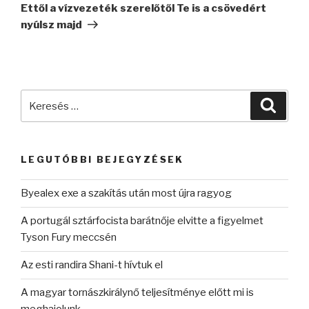
bejegyzés
Ettől a vízvezeték szerelőtől Te is a csövedért
nyúlsz majd
Keresés
Keres
a
következő
kifejezésre:
LEGUTÓBBI BEJEGYZÉSEK
Byealex exe a szakítás után most újra ragyog
A portugál sztárfocista barátnője elvitte a figyelmet
Tyson Fury meccsén
Az esti randira Shani-t hívtuk el
A magyar tornászkirálynő teljesítménye előtt mi is