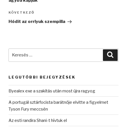
ágyba kapjuk
Következő
KÖVETKEZŐ
bejegyzés
Hódít az orrlyuk szempilla
Keresés
Keres
a
következő
kifejezésre:
LEGUTÓBBI BEJEGYZÉSEK
Byealex exe a szakítás után most újra ragyog
A portugál sztárfocista barátnője elvitte a figyelmet
Tyson Fury meccsén
Az esti randira Shani-t hívtuk el