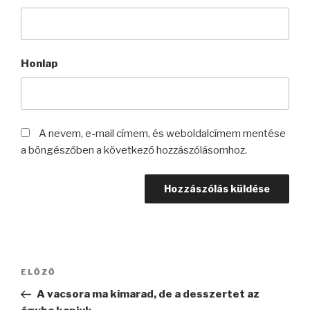
Honlap
A nevem, e-mail címem, és weboldalcímem mentése
a böngészőben a következő hozzászólásomhoz.
Bejegyzés
Korábbi
ELŐZŐ
navigáció
bejegyzés
A vacsora ma kimarad, de a desszertet az