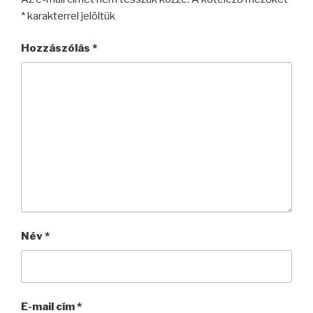
*
karakterrel jelöltük
Hozzászólás
*
Név
*
E-mail cím
*