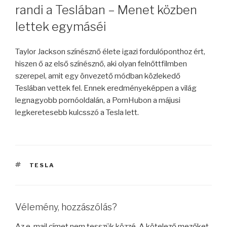
randi a Teslában – Menet közben
lettek egymáséi
Taylor Jackson színésznő élete igazi fordulóponthoz ért,
hiszen ő az első színésznő, aki olyan felnőttfilmben
szerepel, amit egy önvezető módban közlekedő
Teslában vettek fel. Ennek eredményeképpen a világ
legnagyobb pornóoldalán, a PornHubon a májusi
legkeretesebb kulcsszó a Tesla lett.
CÍMKÉK
TESLA
Vélemény, hozzászólás?
Az e-mail címet nem tesszük közzé.
A kötelező mezőket