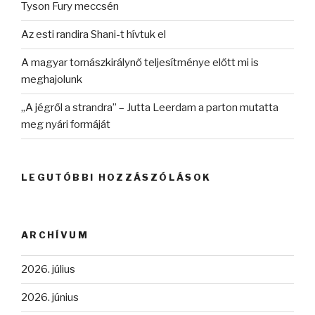
Tyson Fury meccsén
Az esti randira Shani-t hívtuk el
A magyar tornászkirálynő teljesítménye előtt mi is
meghajolunk
„A jégről a strandra” – Jutta Leerdam a parton mutatta
meg nyári formáját
LEGUTÓBBI HOZZÁSZÓLÁSOK
ARCHÍVUM
2026. július
2026. június