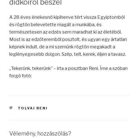
didkóiról beszél
A 28 éves énekesnő kipihenve tért vissza Egyiptomból
és rögtön belevetette magát a munkába, és
természetesen az edzés sem maradhat ki az életéből.
Most is az edzőteremből posztolt, és ugyan egy ártatlan
képnek indult, de a mi szemünk rögtön megakadt a
leglényegesebb dolgon. Szép, telt, kerek, éljen a tavasz.
„Tekerünk, tekerünk” – írta a posztban Reni. Íme a szóban
forgó fotó:
CÍMKÉK
TOLVAI RENI
Vélemény, hozzászólás?