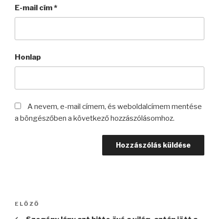
E-mail cím
*
Honlap
A nevem, e-mail címem, és weboldalcímem mentése
a böngészőben a következő hozzászólásomhoz.
Bejegyzés
Korábbi
ELŐZŐ
navigáció
bejegyzés