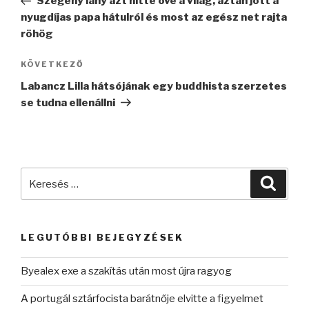
Szegény lány azt hitte övé a világ, aztán jött a
nyugdíjas papa hátulról és most az egész net rajta
röhög
Következő
KÖVETKEZŐ
bejegyzés
Labancz Lilla hátsójának egy buddhista szerzetes
se tudna ellenállni
Keresés
Keres
a
következő
kifejezésre:
LEGUTÓBBI BEJEGYZÉSEK
Byealex exe a szakítás után most újra ragyog
A portugál sztárfocista barátnője elvitte a figyelmet