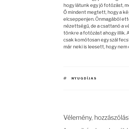
hogy látunk egy jó fotózást, 
Ő mindent megtett, hogy a kép
elcseppenjen. Önmagából ettő
nézettségű, de a csattanó a v
tönkre a fotózást ahogy illik
csak komótosan egy szál fecsk
már neki is leesett, hogy nem o
CÍMKÉK
NYUGDÍJAS
Vélemény, hozzászólás