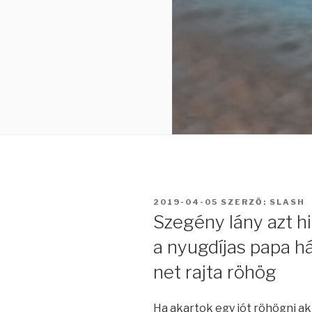
BEKÜLDVE:
2019-04-05
SZERZŐ:
SLASH
Szegény lány azt hit
a nyugdíjas papa h
net rajta röhög
Ha akartok egy jót röhögni akk