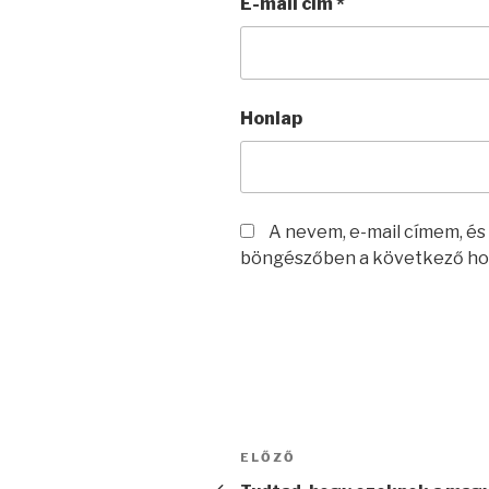
E-mail cím
*
Honlap
A nevem, e-mail címem, é
böngészőben a következő ho
Bejegyzés
Korábbi
ELŐZŐ
navigáció
bejegyzés