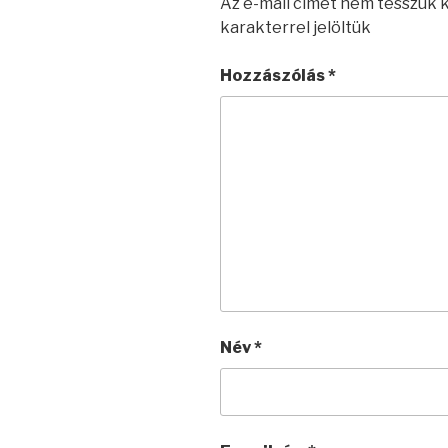
Az e-mail címet nem tesszük 
karakterrel jelöltük
Hozzászólás
*
Név
*