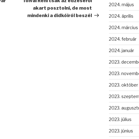
yar
Tolvai Reni csak az edzéséről
2024. május
akart posztolni, de most
mindenki a didkóiról beszél
2024. április
2024. március
2024. február
2024. január
2023. decemb
2023. novemb
2023. október
2023. szepte
2023. auguszt
2023. július
2023. június