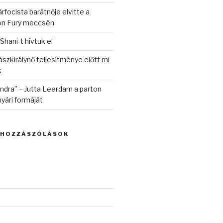
rfocista barátnője elvitte a
on Fury meccsén
 Shani-t hívtuk el
szkirálynő teljesítménye előtt mi
k
randra” – Jutta Leerdam a parton
yári formáját
 HOZZÁSZÓLÁSOK