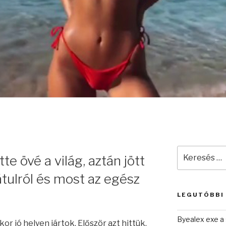
Keresés
te övé a világ, aztán jött
a
következő
átulról és most az egész
kifejezésre:
LEGUTÓBBI
Byealex exe a 
or jó helyen jártok. Először azt hittük,