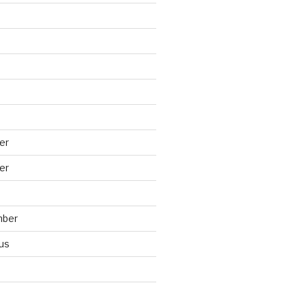
er
er
mber
us