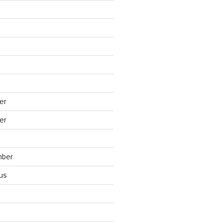
er
er
mber
us