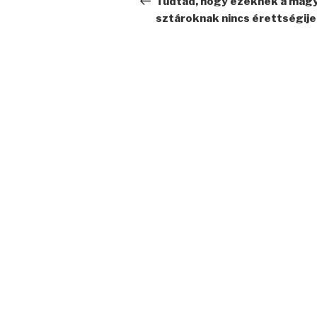
Tudtad, hogy ezeknek a mag
sztároknak nincs érettségije