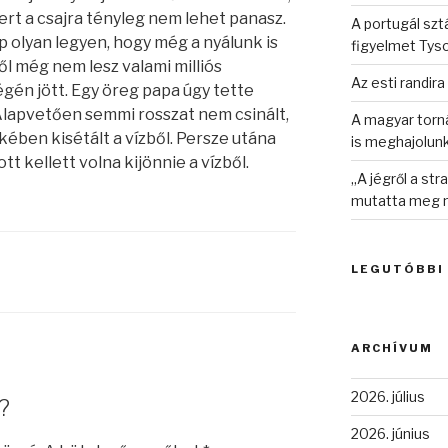
mert a csajra tényleg nem lehet panasz.
A portugál sztá
 olyan legyen, hogy még a nyálunk is
figyelmet Tys
l még nem lesz valami milliós
Az esti randira
égén jött. Egy öreg papa úgy tette
. Alapvetően semmi rosszat nem csinált,
A magyar torná
ében kisétált a vízből. Persze utána
is meghajolun
tt kellett volna kijönnie a vízből.
„A jégről a st
mutatta meg n
LEGUTÓBBI
ARCHÍVUM
2026. július
?
2026. június