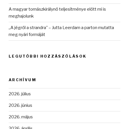
A magyar tornászkirálynő teljesítménye előtt mi is
meghajolunk
„A jégről a strandra” – Jutta Leerdam a parton mutatta
meg nyári formáját
LEGUTÓBBI HOZZÁSZÓLÁSOK
ARCHÍVUM
2026. július
2026. június
2026. május
2026. április