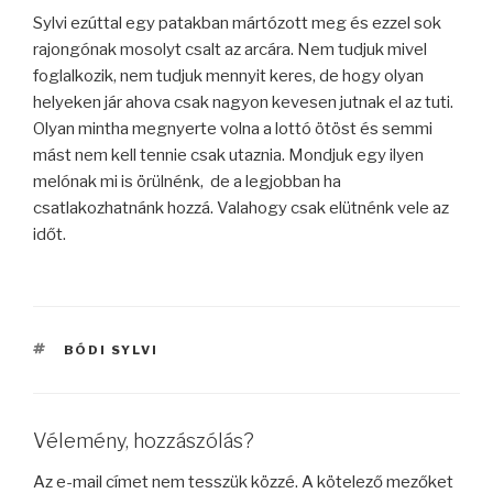
Sylvi ezúttal egy patakban mártózott meg és ezzel sok
rajongónak mosolyt csalt az arcára. Nem tudjuk mivel
foglalkozik, nem tudjuk mennyit keres, de hogy olyan
helyeken jár ahova csak nagyon kevesen jutnak el az tuti.
Olyan mintha megnyerte volna a lottó ötöst és semmi
mást nem kell tennie csak utaznia. Mondjuk egy ilyen
melónak mi is örülnénk, de a legjobban ha
csatlakozhatnánk hozzá. Valahogy csak elütnénk vele az
időt.
CÍMKÉK
BÓDI SYLVI
Vélemény, hozzászólás?
Az e-mail címet nem tesszük közzé.
A kötelező mezőket