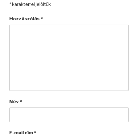
*
karakterrel jelöltük
Hozzászólás
*
Név
*
E-mail cím
*