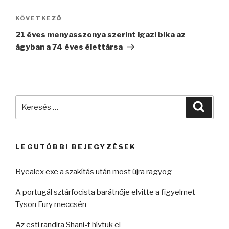
Következő
KÖVETKEZŐ
bejegyzés
21 éves menyasszonya szerint igazi bika az
ágyban a 74 éves élettársa
Keresés
Keres
a
következő
kifejezésre:
LEGUTÓBBI BEJEGYZÉSEK
Byealex exe a szakítás után most újra ragyog
A portugál sztárfocista barátnője elvitte a figyelmet
Tyson Fury meccsén
Az esti randira Shani-t hívtuk el