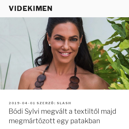
Tartalomhoz
VIDEKIMEN
BEKÜLDVE:
2019-04-01
SZERZŐ:
SLASH
Bódi Sylvi megvált a textiltől majd
megmártózott egy patakban