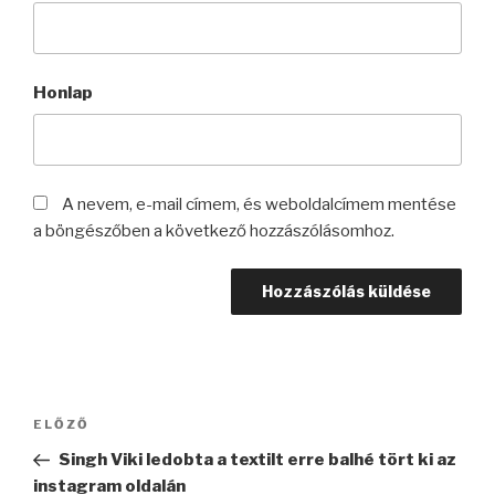
Honlap
A nevem, e-mail címem, és weboldalcímem mentése
a böngészőben a következő hozzászólásomhoz.
Bejegyzés
Korábbi
ELŐZŐ
navigáció
bejegyzés
Singh Viki ledobta a textilt erre balhé tört ki az
instagram oldalán