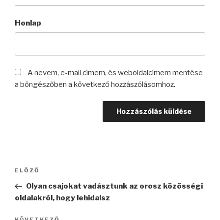
Honlap
A nevem, e-mail címem, és weboldalcímem mentése
a böngészőben a következő hozzászólásomhoz.
Bejegyzés
Korábbi
ELŐZŐ
navigáció
bejegyzés
Olyan csajokat vadásztunk az orosz közösségi
oldalakról, hogy lehidalsz
KÖVETKEZŐ