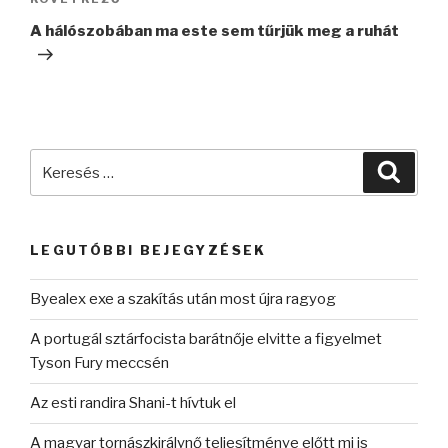
Következő
bejegyzés
A hálószobában ma este sem tűrjük meg a ruhát
Keresés
Keres
a
következő
kifejezésre:
LEGUTÓBBI BEJEGYZÉSEK
Byealex exe a szakítás után most újra ragyog
A portugál sztárfocista barátnője elvitte a figyelmet
Tyson Fury meccsén
Az esti randira Shani-t hívtuk el
A magyar tornászkirálynő teljesítménye előtt mi is