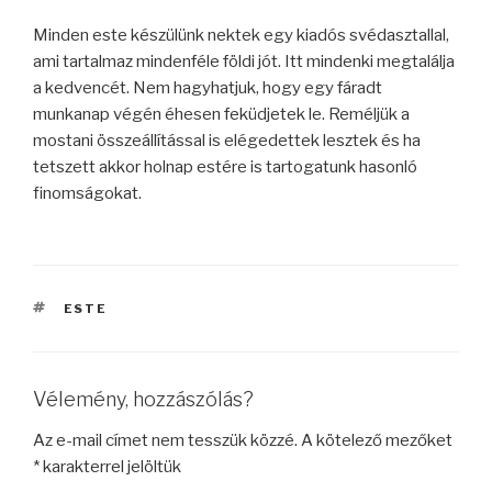
Minden este készülünk nektek egy kiadós svédasztallal,
ami tartalmaz mindenféle földi jót. Itt mindenki megtalálja
a kedvencét. Nem hagyhatjuk, hogy egy fáradt
munkanap végén éhesen feküdjetek le. Reméljük a
mostani összeállítással is elégedettek lesztek és ha
tetszett akkor holnap estére is tartogatunk hasonló
finomságokat.
CÍMKÉK
ESTE
Vélemény, hozzászólás?
Az e-mail címet nem tesszük közzé.
A kötelező mezőket
*
karakterrel jelöltük