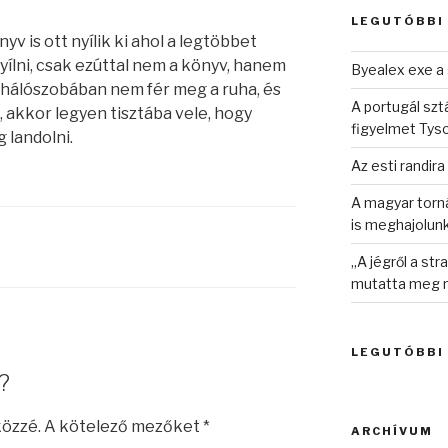
LEGUTÓBBI
v is ott nyílik ki ahol a legtöbbet
nyílni, csak ezúttal nem a könyv, hanem
Byealex exe a 
a hálószobában nem fér meg a ruha, és
A portugál sztá
t, akkor legyen tisztába vele, hogy
figyelmet Tys
g landolni.
Az esti randira
A magyar torná
is meghajolun
„A jégről a st
mutatta meg n
LEGUTÓBBI
?
közzé.
A kötelező mezőket
*
ARCHÍVUM