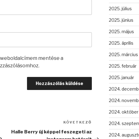
2025. július
2025. június
2025. május
2025. április
2025. március
s weboldalcímem mentése a
zzászólásomhoz.
2025. február
2025. január
2024. decemb
2024. novemb
2024. október
KÖVETKEZŐ
Következő
2024. szepte
bejegyzés
Halle Berry új képpel feszegeti az
2024. auguszt