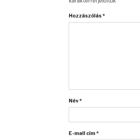
karakterrel jelöltük
Hozzászólás
*
Név
*
E-mail cím
*