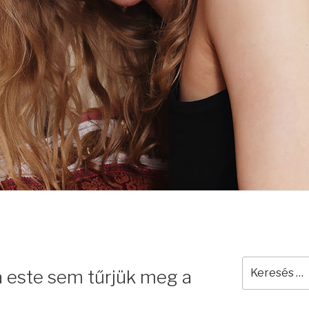
Keresés
 este sem tűrjük meg a
a
következő
kifejezésre: