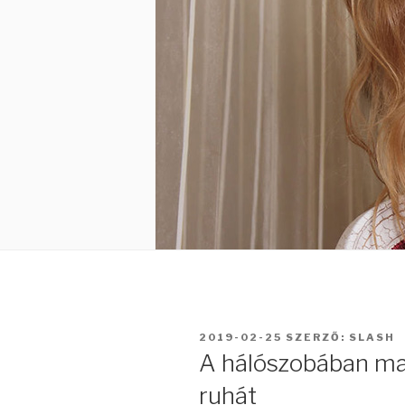
BEKÜLDVE:
2019-02-25
SZERZŐ:
SLASH
A hálószobában ma
ruhát