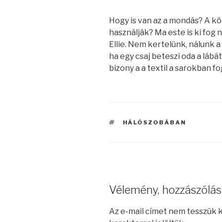
Hogy is van az a mondás? A köny
használják? Ma este is ki fog 
Ellie. Nem kertelünk, nálunk 
ha egy csaj beteszi oda a lábá
bizony a a textil a sarokban fo
CÍMKÉK
HÁLÓSZOBÁBAN
Vélemény, hozzászólás
Az e-mail címet nem tesszük 