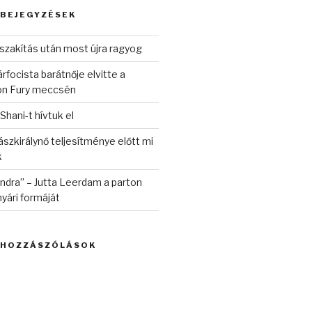
 BEJEGYZÉSEK
szakítás után most újra ragyog
rfocista barátnője elvitte a
on Fury meccsén
 Shani-t hívtuk el
szkirálynő teljesítménye előtt mi
k
randra” – Jutta Leerdam a parton
yári formáját
 HOZZÁSZÓLÁSOK