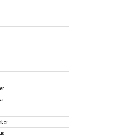
er
er
mber
us