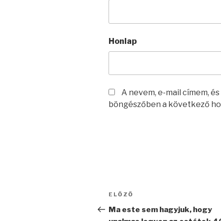
Honlap
A nevem, e-mail címem, é
böngészőben a következő ho
Bejegyzés
Korábbi
ELŐZŐ
navigáció
bejegyzés
Ma este sem hagyjuk, hogy