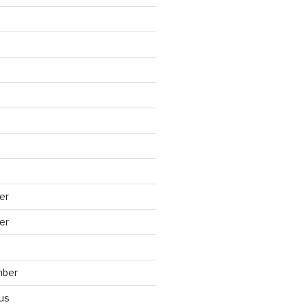
er
er
mber
us