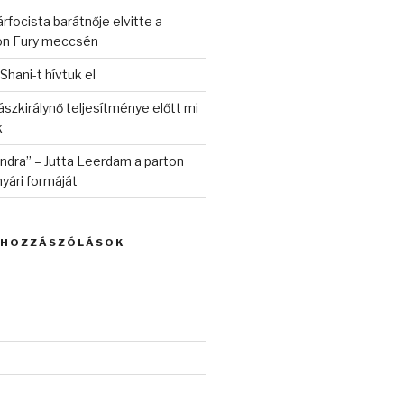
rfocista barátnője elvitte a
on Fury meccsén
 Shani-t hívtuk el
szkirálynő teljesítménye előtt mi
k
randra” – Jutta Leerdam a parton
yári formáját
 HOZZÁSZÓLÁSOK