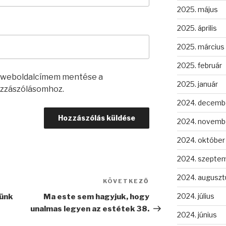
2025. május
2025. április
2025. március
2025. február
s weboldalcímem mentése a
2025. január
zzászólásomhoz.
2024. decemb
2024. novemb
2024. október
2024. szepte
2024. auguszt
KÖVETKEZŐ
Következő
bejegyzés
2024. július
künk
Ma este sem hagyjuk, hogy
unalmas legyen az estétek 38.
2024. június