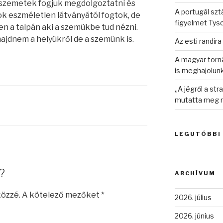
a szemetek fogjuk megdolgoztatni és
A portugál sztá
k eszméletlen látványától fogtok, de
figyelmet Tys
yen a talpán aki a szemükbe tud nézni.
ajdnem a helyükről de a szemünk is.
Az esti randira
A magyar torná
is meghajolun
„A jégről a st
mutatta meg n
LEGUTÓBBI
?
ARCHÍVUM
közzé.
A kötelező mezőket
*
2026. július
2026. június