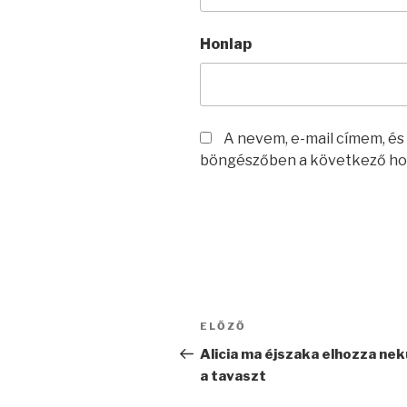
Honlap
A nevem, e-mail címem, é
böngészőben a következő ho
Bejegyzés
Korábbi
ELŐZŐ
navigáció
bejegyzés
Alicia ma éjszaka elhozza ne
a tavaszt