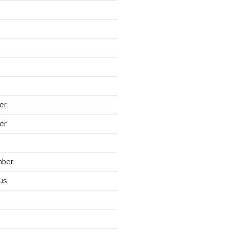
er
er
mber
us