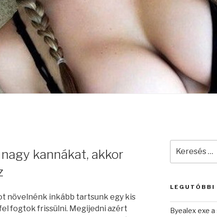
Keresés
 nagy kannákat, akkor
a
következő
z
kifejezésre:
LEGUTÓBBI
ot növelnénk inkább tartsunk egy kis
el fogtok frissülni. Megijedni azért
Byealex exe a 