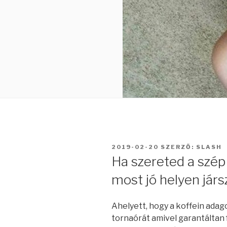
BEKÜLDVE:
2019-02-20
SZERZŐ:
SLASH
Ha szereted a szép
most jó helyen járs
Ahelyett, hogy a koffein adag
tornaórát amivel garantáltan f