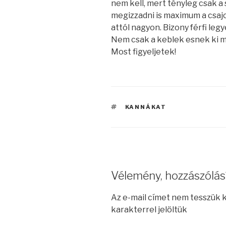
nem kell, mert tényleg csak 
megizzadni is maximum a csajo
attól nagyon. Bizony férfi leg
Nem csak a keblek esnek ki m
Most figyeljetek!
CÍMKÉK
KANNÁKAT
Vélemény, hozzászólás
Az e-mail címet nem tesszük 
karakterrel jelöltük