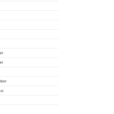
er
er
mber
us