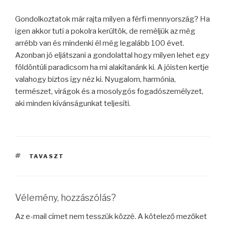
Gondolkoztatok már rajta milyen a férfi mennyország? Ha
igen akkor tuti a pokolra kerültök, de reméljük az még
arrébb van és mindenki él még legalább 100 évet.
Azonban jó eljátszani a gondolattal hogy milyen lehet egy
földöntúli paradicsom ha mi alakítanánk ki. A jóisten kertje
valahogy biztos így néz ki. Nyugalom, harmónia,
természet, virágok és a mosolygós fogadószemélyzet,
aki minden kívánságunkat teljesíti.
CÍMKÉK
TAVASZT
Vélemény, hozzászólás?
Az e-mail címet nem tesszük közzé.
A kötelező mezőket