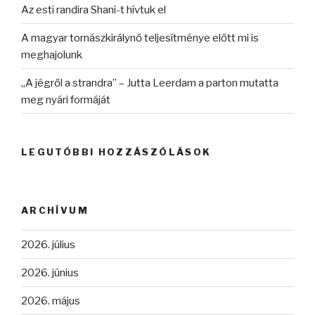
Az esti randira Shani-t hívtuk el
A magyar tornászkirálynő teljesítménye előtt mi is
meghajolunk
„A jégről a strandra” – Jutta Leerdam a parton mutatta
meg nyári formáját
LEGUTÓBBI HOZZÁSZÓLÁSOK
ARCHÍVUM
2026. július
2026. június
2026. május