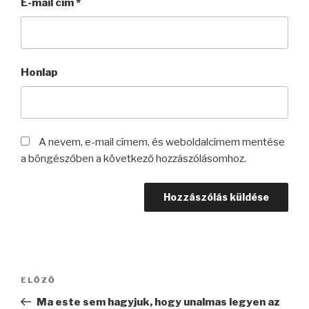
E-mail cím
*
Honlap
A nevem, e-mail címem, és weboldalcímem mentése
a böngészőben a következő hozzászólásomhoz.
Bejegyzés
Korábbi
ELŐZŐ
navigáció
bejegyzés
Ma este sem hagyjuk, hogy unalmas legyen az