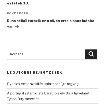
estétek 30.
Következő
KÖVETKEZŐ
bejegyzés
Ruha nélkül túrázik ez a nő, és erre alapos indoka
van
Keresés
Keres
a
következő
kifejezésre:
LEGUTÓBBI BEJEGYZÉSEK
Byealex exe a szakítás után most újra ragyog
A portugál sztárfocista barátnője elvitte a figyelmet
Tyson Fury meccsén