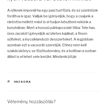
A nőknek imponál ha egy pasi tud főzni, és ez szerintünk
fordítva is igaz. Valljuk be igényeljük, hogy a csajunk a
rántotta mellett mást is el tudjon készíteni nekünk a
konyhában. Mert a hosszú párkapcsolat titka: Tele has,
üres zacskó! Igényeljük az ízletes kajákat, a finom
sülteket, a ínycsiklandozó desszerteket. A legjobban
azonban ezt a vacsorát szeretjük. Ehhez nem kell
szakácskönyv, se főzőtudomány, és a boltban a sorban
állást is el lehet vele kerülni. Mindenki jól jár.
CÍMKÉK
VACSORA
Vélemény, hozzászólás?