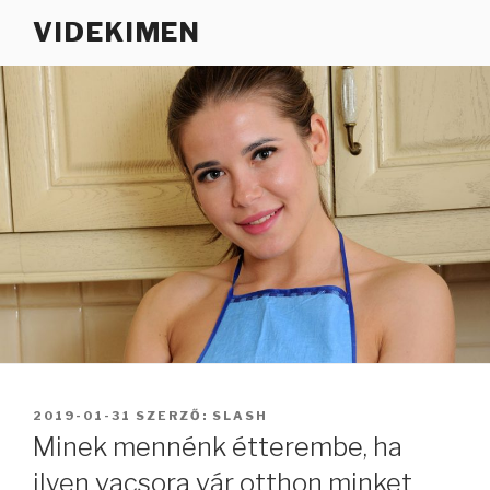
Tartalomhoz
VIDEKIMEN
BEKÜLDVE:
2019-01-31
SZERZŐ:
SLASH
Minek mennénk étterembe, ha
ilyen vacsora vár otthon minket