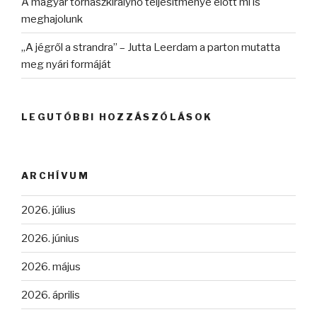
A magyar tornászkirálynő teljesítménye előtt mi is
meghajolunk
„A jégről a strandra” – Jutta Leerdam a parton mutatta
meg nyári formáját
LEGUTÓBBI HOZZÁSZÓLÁSOK
ARCHÍVUM
2026. július
2026. június
2026. május
2026. április