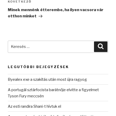
Következő
KÖVETKEZŐ
bejegyzés
Minek mennénk étterembe, ha ilyen vacsora vár
otthon minket
Keresés
Keres
a
következő
kifejezésre:
LEGUTÓBBI BEJEGYZÉSEK
Byealex exe a szakítás után most újra ragyog
A portugál sztárfocista barátnője elvitte a figyelmet
Tyson Fury meccsén
Az esti randira Shani-t hívtuk el