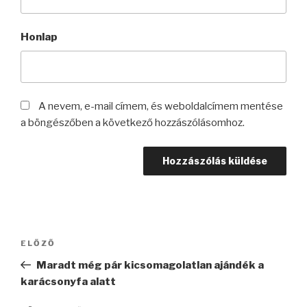
Honlap
A nevem, e-mail címem, és weboldalcímem mentése
a böngészőben a következő hozzászólásomhoz.
Bejegyzés
Korábbi
ELŐZŐ
navigáció
bejegyzés
Maradt még pár kicsomagolatlan ajándék a
karácsonyfa alatt