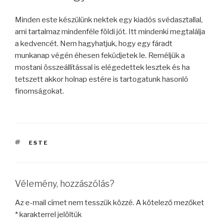
Minden este készülünk nektek egy kiadós svédasztallal,
ami tartalmaz mindenféle földi jót. Itt mindenki megtalálja
a kedvencét. Nem hagyhatjuk, hogy egy fáradt
munkanap végén éhesen feküdjetek le. Reméljük a
mostani összeállítással is elégedettek lesztek és ha
tetszett akkor holnap estére is tartogatunk hasonló
finomságokat.
CÍMKÉK
ESTE
Vélemény, hozzászólás?
Az e-mail címet nem tesszük közzé.
A kötelező mezőket
*
karakterrel jelöltük