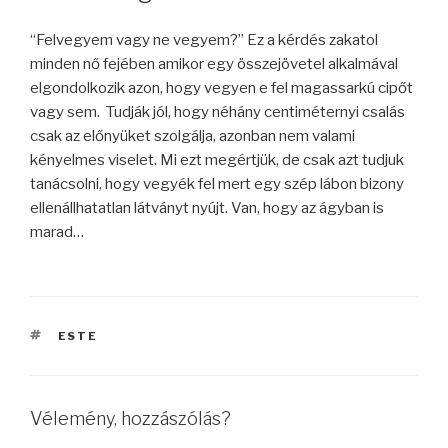
“
Felvegyem vagy ne vegyem?” Ez a kérdés zakatol
minden nő fejében amikor egy összejövetel alkalmával
elgondolkozik azon, hogy vegyen e fel magassarkú cipőt
vagy sem. Tudják jól, hogy néhány centiméternyi csalás
csak az előnyüket szolgálja, azonban nem valami
kényelmes viselet. Mi ezt megértjük, de csak azt tudjuk
tanácsolni, hogy vegyék fel mert egy szép lábon bizony
ellenállhatatlan látványt nyújt. Van, hogy az ágyban is
marad…
CÍMKÉK
ESTE
Vélemény, hozzászólás?