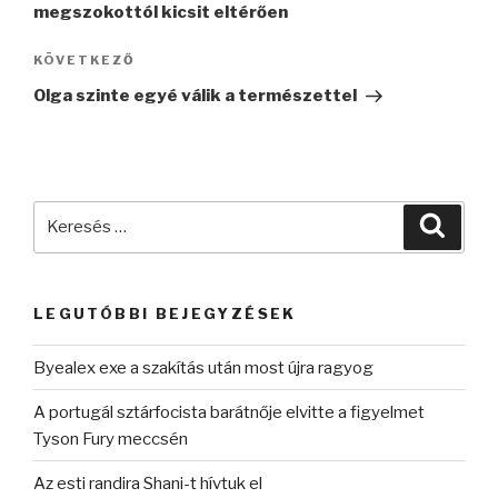
megszokottól kicsit eltérően
Következő
KÖVETKEZŐ
bejegyzés
Olga szinte egyé válik a természettel
Keresés
Keres
a
következő
kifejezésre:
LEGUTÓBBI BEJEGYZÉSEK
Byealex exe a szakítás után most újra ragyog
A portugál sztárfocista barátnője elvitte a figyelmet
Tyson Fury meccsén
Az esti randira Shani-t hívtuk el