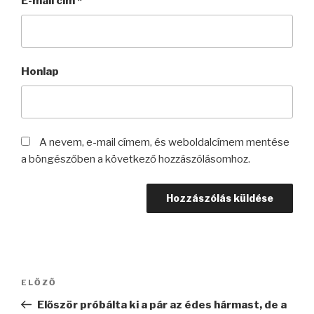
E-mail cím
*
Honlap
A nevem, e-mail címem, és weboldalcímem mentése
a böngészőben a következő hozzászólásomhoz.
Bejegyzés
Korábbi
ELŐZŐ
navigáció
bejegyzés
Először próbálta ki a pár az édes hármast, de a