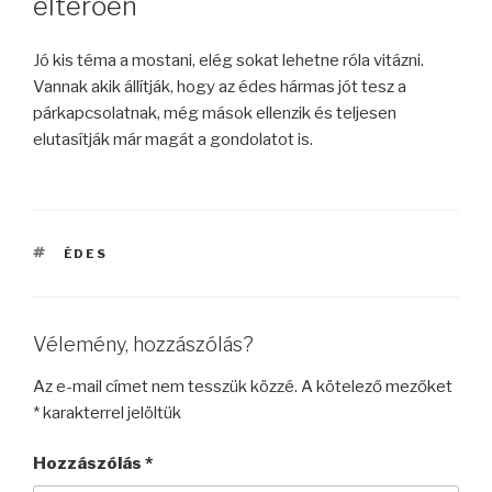
eltérően
Jó kis téma a mostani, elég sokat lehetne róla vitázni.
Vannak akik állítják, hogy az édes hármas jót tesz a
párkapcsolatnak, még mások ellenzik és teljesen
elutasítják már magát a gondolatot is.
CÍMKÉK
ÉDES
Vélemény, hozzászólás?
Az e-mail címet nem tesszük közzé.
A kötelező mezőket
*
karakterrel jelöltük
Hozzászólás
*