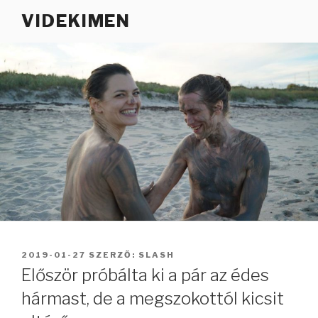
Tartalomhoz
VIDEKIMEN
BEKÜLDVE:
2019-01-27
SZERZŐ:
SLASH
Először próbálta ki a pár az édes
hármast, de a megszokottól kicsit