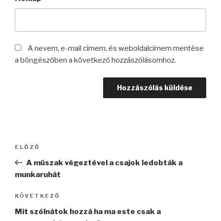
A nevem, e-mail címem, és weboldalcímem mentése
a böngészőben a következő hozzászólásomhoz.
Bejegyzés
Korábbi
ELŐZŐ
navigáció
bejegyzés
A műszak végeztével a csajok ledobták a
munkaruhát
Következő
KÖVETKEZŐ
bejegyzés
Mit szólnátok hozzá ha ma este csak a