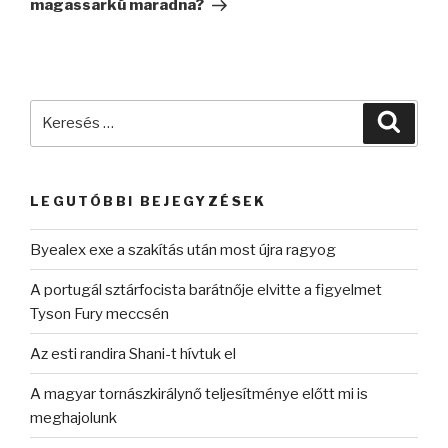
magassarkú maradna?
Keresés
Keres
a
következő
kifejezésre:
LEGUTÓBBI BEJEGYZÉSEK
Byealex exe a szakítás után most újra ragyog
A portugál sztárfocista barátnője elvitte a figyelmet
Tyson Fury meccsén
Az esti randira Shani-t hívtuk el
A magyar tornászkirálynő teljesítménye előtt mi is
meghajolunk