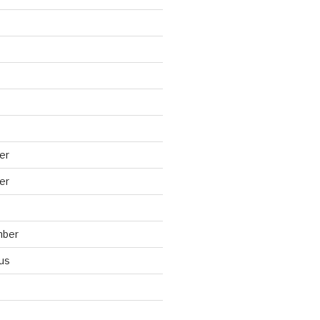
er
er
mber
us