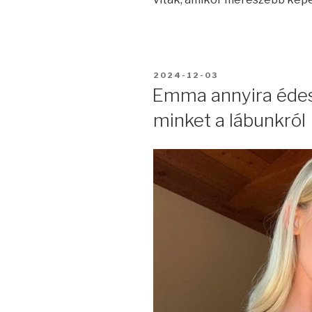
BEKÜLDVE:
2024-12-03
Emma annyira édes,
minket a lábunkról