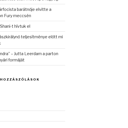
rfocista barátnője elvitte a
on Fury meccsén
 Shani-t hívtuk el
szkirálynő teljesítménye előtt mi
k
randra” – Jutta Leerdam a parton
yári formáját
 HOZZÁSZÓLÁSOK