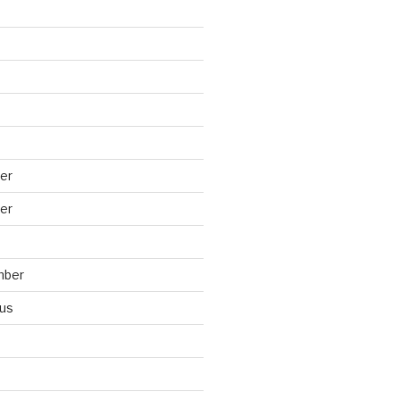
er
er
mber
us