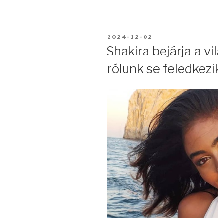
BEKÜLDVE:
2024-12-02
Shakira bejárja a v
rólunk se feledkez