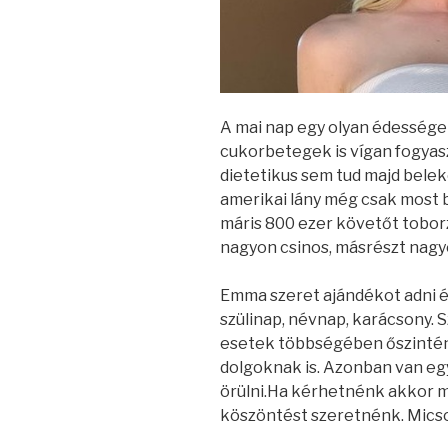
A mai nap egy olyan édessége
cukorbetegek is vígan fogyas
dietetikus sem tud majd bele
amerikai lány még csak most 
máris 800 ezer követőt tobor
nagyon csinos, másrészt nagy
Emma szeret ajándékot adni és
szülinap, névnap, karácsony. 
esetek többségében őszintén
dolgoknak is. Azonban van egy
örülni.Ha kérhetnénk akkor m
köszöntést szeretnénk. Mics