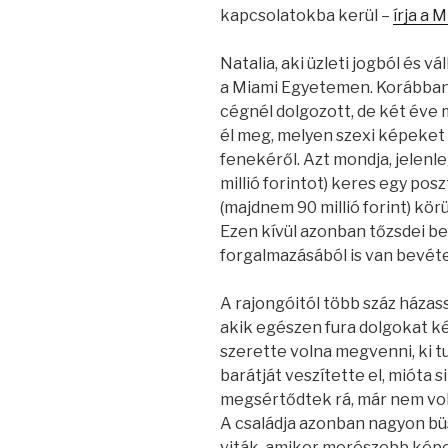
kapcsolatokba kerül –
írja a M
Natalia, aki üzleti jogból és
a Miami Egyetemen. Korábban 
cégnél dolgozott, de két éve m
él meg, melyen szexi képeket
fenekéről. Azt mondja, jelenle
millió forintot) keres egy posz
(majdnem 90 millió forint) kör
Ezen kívül azonban tőzsdei be
forgalmazásából is van bevéte
A rajongóitól több száz házas
akik egészen fura dolgokat kén
szerette volna megvenni, ki tud
barátját veszítette el, mióta s
megsértődtek rá, már nem volt
A családja azonban nagyon bü
viták, amikor merészebb képe