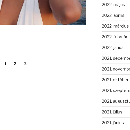
2022. május
2022. április
2022. március
2022. február
2022. január
2021. decemb
Oldal
Oldal
Oldal
1
2
3
2021. novemb
2021. október
2021. szepte
2021. auguszt
2021. július
2021. június