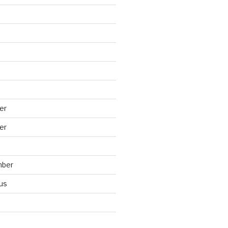
er
er
mber
us