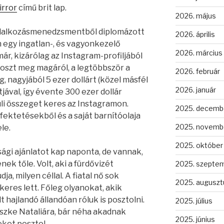
irror
című brit lap.
2026. május
 vállalkozásmenedzsmentből diplomázott
2026. április
egy ingatlan-, és vagyonkezelő
2026. március
ár, kizárólag az Instagram-profiljából
 oszt meg magáról, a legtöbbször a
2026. február
g, nagyjából 5 ezer dollárt (közel másfél
2026. január
tjával, így évente 300 ezer dollár
üli összeget keres az Instagramon.
2025. decemb
fektetésekből és a saját barnítóolaja
2025. novemb
le.
2025. október
sági ajánlatot kap naponta, de vannak,
ek tőle. Volt, aki a fürdővizét
2025. szepte
ja, milyen céllal. A fiatal nő sok
2025. auguszt
ikeres lett. Főleg olyanokat, akik
 hajlandó állandóan róluk is posztolni.
2025. július
szke Nataliára, bár néha akadnak
2025. június
ket posztol.