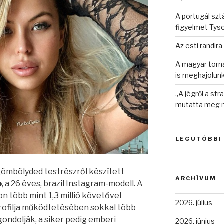
A portugál sztá
figyelmet Tys
Az esti randira
A magyar torná
is meghajolun
„A jégről a st
mutatta meg n
LEGUTÓBBI
gömbölyded testrészről készített
ARCHÍVUM
o
, a 26 éves, brazil Instagram-modell. A
 több mint 1,3 millió követővel
2026. július
profilja működtetésében sokkal több
ondolják, a siker pedig emberi
2026. június