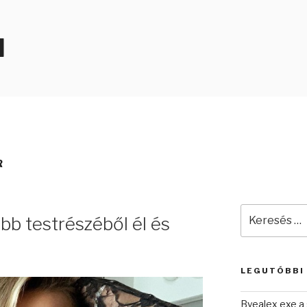
N
R
Keresés
bb testrészéből él és
a
következő
kifejezésre:
LEGUTÓBBI
Byealex exe a 