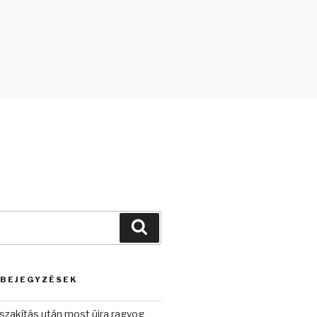
Keresés
 BEJEGYZÉSEK
szakítás után most újra ragyog