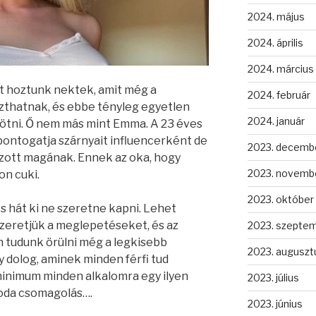
2024. május
2024. április
2024. március
t hoztunk nektek, amit még a
2024. február
zthatnak, és ebbe tényleg egyetlen
2024. január
kötni. Ő nem más mint Emma. A 23 éves
bontogatja szárnyait influencerként de
2023. decemb
zott magának. Ennek az oka, hogy
2023. novemb
on cuki.
2023. október
 hát ki ne szeretne kapni. Lehet
Szeretjük a meglepetéseket, és az
2023. szepte
 tudunk örülni még a legkisebb
2023. auguszt
 dolog, aminek minden férfi tud
inimum minden alkalomra egy ilyen
2023. július
oda csomagolás….
2023. június