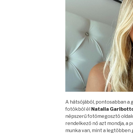
A hátsójából, pontosabban a 
fotókból él
Natalia Garibott
népszerű fotómegosztó oldalon
rendelkező nő azt mondja, a 
munka van, mint a legtöbben g