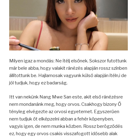
Milyen igaz a mondás: Ne ítélj elsőnek. Sokszor futottunk
már bele abba, hogy valakit ránézés alapján rossz színben
állítottunk be. Hajlamosak vagyunk külső alapján ítéln,i de
jól tudjuk, hogy ez badarság.
Itt van nekünk Nang Mwe San este, akit első ránézésre
nem mondanánk meg, hogy orvos. Csakhogy bizony Ő
tényleg elvégezte az orvosi egyetemet. Egyszerűen
nem tudjuk őt elképzelni abban a fehér köpenyben,
vagyis igen, de nem munka közben. Rossz berögződés
ez, hogy egy orvos csakis visszafogott idősebb alak