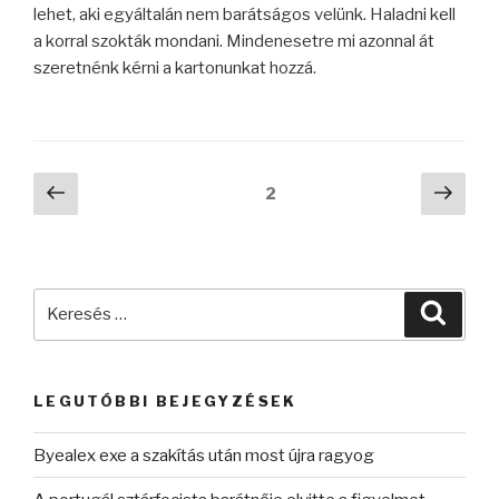
lehet, aki egyáltalán nem barátságos velünk. Haladni kell
a korral szokták mondani. Mindenesetre mi azonnal át
szeretnénk kérni a kartonunkat hozzá.
Bejegyzések
Előző
Köve
Oldal
2
oldal
oldal
lapozása
Keresés
Keres
a
következő
kifejezésre:
LEGUTÓBBI BEJEGYZÉSEK
Byealex exe a szakítás után most újra ragyog