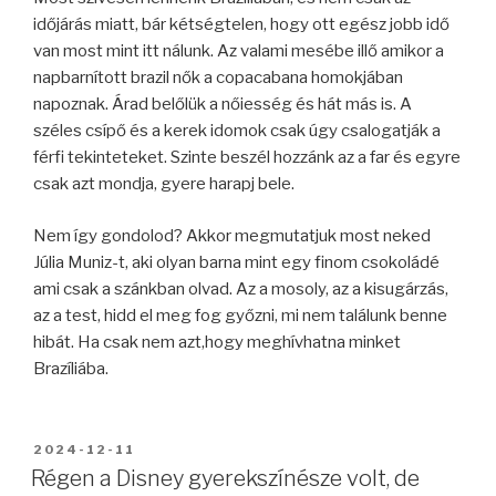
időjárás miatt, bár kétségtelen, hogy ott egész jobb idő
van most mint itt nálunk. Az valami mesébe illő amikor a
napbarnított brazil nők a copacabana homokjában
napoznak. Árad belőlük a nőiesség és hát más is. A
széles csípő és a kerek idomok csak úgy csalogatják a
férfi tekinteteket. Szinte beszél hozzánk az a far és egyre
csak azt mondja, gyere harapj bele.
Nem így gondolod? Akkor megmutatjuk most neked
Júlia Muniz-t, aki olyan barna mint egy finom csokoládé
ami csak a szánkban olvad. Az a mosoly, az a kisugárzás,
az a test, hidd el meg fog győzni, mi nem találunk benne
hibát. Ha csak nem azt,hogy meghívhatna minket
Brazíliába.
BEKÜLDVE:
2024-12-11
Régen a Disney gyerekszínésze volt, de