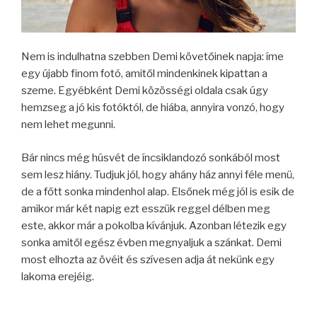
Nem is indulhatna szebben Demi követőinek napja: íme
egy újabb finom fotó, amitől mindenkinek kipattan a
szeme. Egyébként Demi közösségi oldala csak úgy
hemzseg a jó kis fotóktól, de hiába, annyira vonzó, hogy
nem lehet megunni.
Bár nincs még húsvét de íncsiklandozó sonkából most
sem lesz hiány. Tudjuk jól, hogy ahány ház annyi féle menü,
de a főtt sonka mindenhol alap. Elsőnek még jól is esik de
amikor már két napig ezt esszük reggel délben meg
este, akkor már a pokolba kívánjuk. Azonban létezik egy
sonka amitől egész évben megnyaljuk a szánkat. Demi
most elhozta az övéit és szívesen adja át nekünk egy
lakoma erejéig.