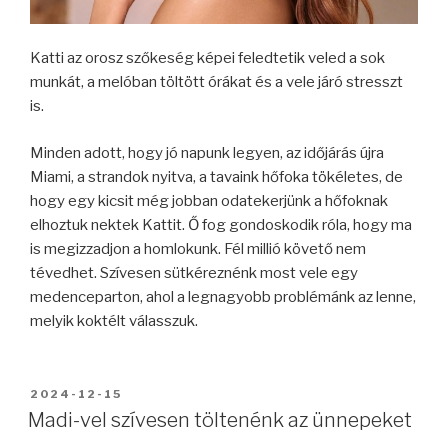
Katti az orosz szőkeség képei feledtetik veled a sok
munkát, a melóban töltött órákat és a vele járó stresszt
is.
Minden adott, hogy jó napunk legyen, az időjárás újra
Miami, a strandok nyitva, a tavaink hőfoka tökéletes, de
hogy egy kicsit még jobban odatekerjünk a hőfoknak
elhoztuk nektek Kattit. Ő fog gondoskodik róla, hogy ma
is megizzadjon a homlokunk. Fél millió követő nem
tévedhet. Szívesen sütkéreznénk most vele egy
medenceparton, ahol a legnagyobb problémánk az lenne,
melyik koktélt válasszuk.
BEKÜLDVE:
2024-12-15
Madi-vel szívesen töltenénk az ünnepeket