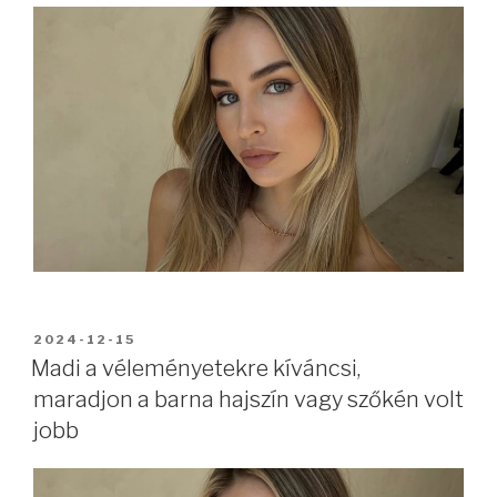
BEKÜLDVE:
2024-12-15
Madi a véleményetekre kíváncsi,
maradjon a barna hajszín vagy szőkén volt
jobb