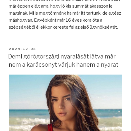
már éppen elég arra, hogy jó kis summát akasszon le
magának. Mi is megtömnénk ha már itt tartunk, de egész
máshogyan. Egyébként már 16 éves kora óta a
szépségéből él ekkor kereste fel az első ügynökségét.
BEKÜLDVE:
2024-12-05
Demi görögországi nyaralását látva már
nem a karácsonyt várjuk hanem a nyarat