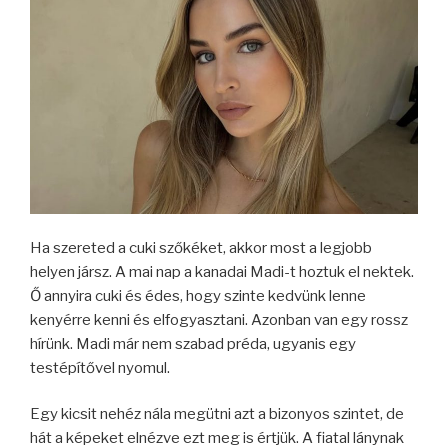
Ha szereted a cuki szőkéket, akkor most a legjobb
helyen jársz. A mai nap a kanadai Madi-t hoztuk el nektek.
Ő annyira cuki és édes, hogy szinte kedvünk lenne
kenyérre kenni és elfogyasztani. Azonban van egy rossz
hírünk. Madi már nem szabad préda, ugyanis egy
testépítővel nyomul.
Egy kicsit nehéz nála megütni azt a bizonyos szintet, de
hát a képeket elnézve ezt meg is értjük. A fiatal lánynak