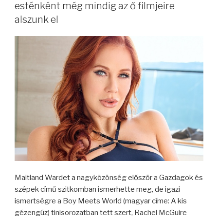
esténként még mindig az ő filmjeire
alszunk el
Maitland Wardet a nagyközönség először a Gazdagok és
szépek című szitkomban ismerhette meg, de igazi
ismertségre a Boy Meets World (magyar címe: A kis
gézengúz) tinisorozatban tett szert, Rachel McGuire