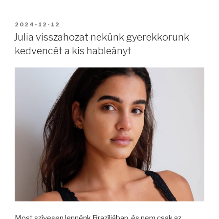
BEKÜLDVE:
2024-12-12
Julia visszahozat nekünk gyerekkorunk
kedvencét a kis hableányt
Most szívesen lennénk Brazíliában, és nem csak az