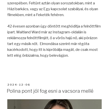
szerepében. Feltűnt aztán olyan sorozatokban, mint a
Házi barkács, vagy az Egy kapcsolat szabályai, és olyan
filmekben, mint a Feketék fehéren.
42 évesen azonban úgy döntött meghódítja a felnőttfilm
ipart. Maitland Ward már az Instagram-oldalán is
reklámozza felnőttfilmjét, ő a vörös hajú nő, aki pórázon
tart egy másik nőt. Elmondása szerint már régóta
kacérkodott, hogy itt is kipróbálja magát, de csak most
lett elég önbizalma, hogy belevágjon.
BEKÜLDVE:
2024-12-06
Polina pont jól fog esni a vacsora mellé