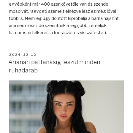
egyébként már 400 ezer követője van és szende
mosolyát, ragyogó szemeit elnézve lesz ez még jóval
több is. Nemrég úgy döntött kipróbálja a barna hajszínt,
ami nem rossz de szerintünk a régi jobb, reméljük
hamarosan felkeresi a fodrászát és visszafesteti.
BEKÜLDVE:
2024-12-12
Arianan pattanásig feszül minden
ruhadarab