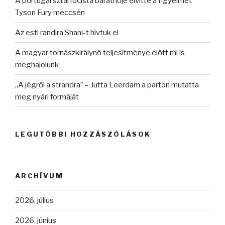
A portugál sztárfocista barátnője elvitte a figyelmet
Tyson Fury meccsén
Az esti randira Shani-t hívtuk el
A magyar tornászkirálynő teljesítménye előtt mi is
meghajolunk
„A jégről a strandra” – Jutta Leerdam a parton mutatta
meg nyári formáját
LEGUTÓBBI HOZZÁSZÓLÁSOK
ARCHÍVUM
2026. július
2026. június