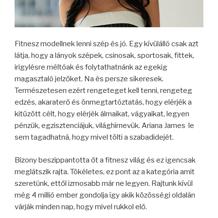
Fitnesz modellnek lenni szép és jó. Egy kívülálló csak azt
látja, hogy a lányok szépek, csinosak, sportosak, fittek,
irigylésre méltóak és folytathatnánk az egekig
magasztaló jelzőket. Na és persze sikeresek.
Természetesen ezért rengeteget kell tenni, rengeteg
edzés, akaraterő és önmegtartóztatás, hogy elérjék a
kitűzött célt, hogy elérjék álmaikat, vágyaikat, legyen
pénzük, egzisztenciájuk, világhírnevük. Ariana James le
sem tagadhatná, hogy mivel tölti a szabadidejét.
Bizony beszippantotta őt a fitnesz világ és ez igencsak
meglátszik rajta. Tökéletes, ez pont az a kategória amit
szeretünk, ettől izmosabb már ne legyen. Rajtunk kívül
még 4 millió ember gondolja így akik közösségi oldalán
várják minden nap, hogy mivel rukkol elő.