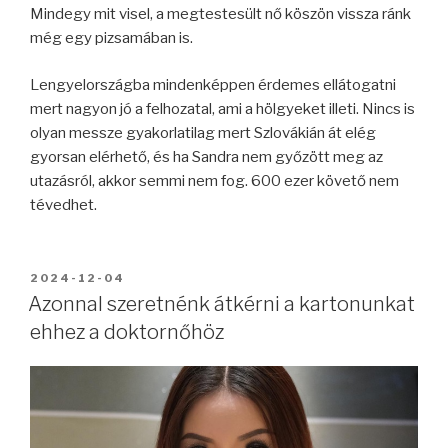
Mindegy mit visel, a megtestesült nő köszön vissza ránk
még egy pizsamában is.
Lengyelországba mindenképpen érdemes ellátogatni
mert nagyon jó a felhozatal, ami a hölgyeket illeti. Nincs is
olyan messze gyakorlatilag mert Szlovákián át elég
gyorsan elérhető, és ha Sandra nem győzött meg az
utazásról, akkor semmi nem fog. 600 ezer követő nem
tévedhet.
BEKÜLDVE:
2024-12-04
Azonnal szeretnénk átkérni a kartonunkat
ehhez a doktornőhöz