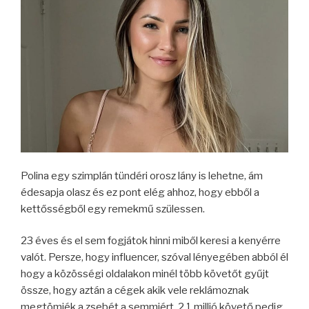
Polina egy szimplán tündéri orosz lány is lehetne, ám
édesapja olasz és ez pont elég ahhoz, hogy ebből a
kettősségből egy remekmű szülessen.
23 éves és el sem fogjátok hinni miből keresi a kenyérre
valót. Persze, hogy influencer, szóval lényegében abból él
hogy a közösségi oldalakon minél több követőt gyűjt
össze, hogy aztán a cégek akik vele reklámoznak
megtömjék a zsebét a semmiért. 2,1 millió követő pedig