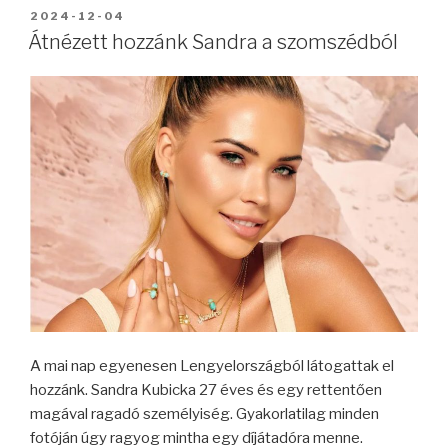
BEKÜLDVE:
2024-12-04
Átnézett hozzánk Sandra a szomszédból
A mai nap egyenesen Lengyelországból látogattak el
hozzánk. Sandra Kubicka 27 éves és egy rettentően
magával ragadó személyiség. Gyakorlatilag minden
fotóján úgy ragyog mintha egy díjátadóra menne.