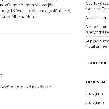
A portugál sztá
rmekük nemét nem őt akarják
figyelmet Tys
 hogy 18 éves korában maga döntse el,
ként éli le az életét.
Az esti randira
A magyar torná
is meghajolun
„A jégről a st
mutatta meg n
LEGUTÓBBI
?
ARCHÍVUM
közzé.
A kötelező mezőket
*
2026. július
2026. június