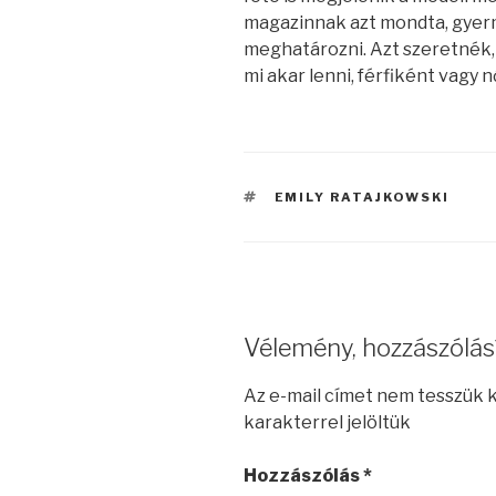
magazinnak azt mondta, gye
meghatározni. Azt szeretnék,
mi akar lenni, férfiként vagy nő
CÍMKÉK
EMILY RATAJKOWSKI
Vélemény, hozzászólás
Az e-mail címet nem tesszük 
karakterrel jelöltük
Hozzászólás
*