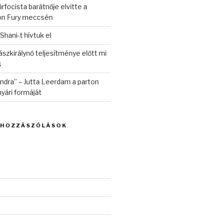
rfocista barátnője elvitte a
on Fury meccsén
 Shani-t hívtuk el
szkirálynő teljesítménye előtt mi
k
randra” – Jutta Leerdam a parton
yári formáját
 HOZZÁSZÓLÁSOK