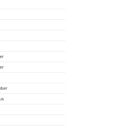
er
er
mber
us