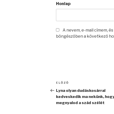
Honlap
A nevem, e-mail címem, é
böngészőben a következő ho
Bejegyzés
Korábbi
ELŐZŐ
navigáció
bejegyzés
Lyna olyan dudáskosárral
kedveskedik ma nekünk, hog
megnyalod a szád szélét