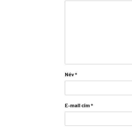
Név
*
E-mail cím
*