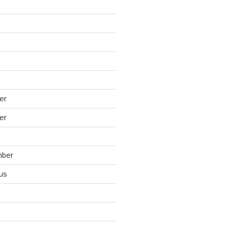
er
er
mber
us