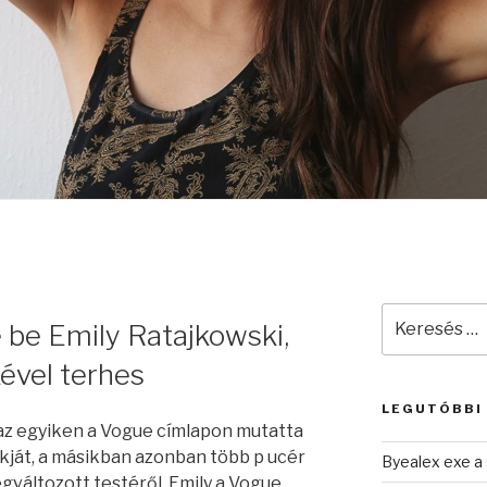
Keresés
e be Emily Ratajkowski,
a
következő
ével terhes
kifejezésre:
LEGUTÓBBI
: az egyiken a Vogue címlapon mutatta
ját, a másikban azonban több p ucér
Byealex exe a 
egváltozott testéről. Emily a Vogue