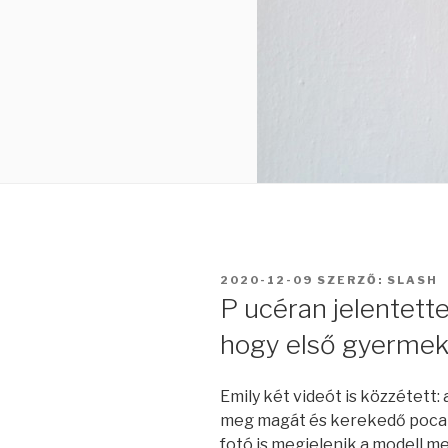
BEKÜLDVE:
2020-12-09
SZERZŐ:
SLASH
P ucéran jelentett
hogy első gyermek
Emily két videót is közzétett
meg magát és kerekedő pocak
fotó is megjelenik a modell m