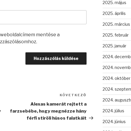
2025. május
2025. április
2025. március
s weboldalcímem mentése a
2025. február
zzászólásomhoz.
2025. január
2024. decemb
2024. novemb
2024. október
2024. szepte
KÖVETKEZŐ
Következő
2024. auguszt
bejegyzés
Alexas kamerát rejtett a
2024. július
y
farzsebébe, hogy megnézze hány
férfi stíröli húsos falatkáit
2024. június