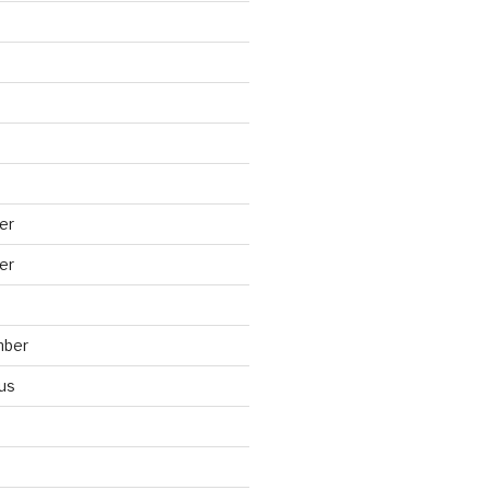
er
er
mber
us