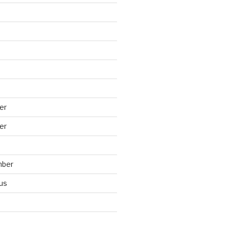
er
er
mber
us