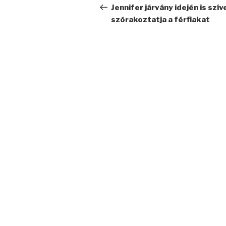
navigáció
bejegyzés
Jennifer járvány idején is szí
szórakoztatja a férfiakat