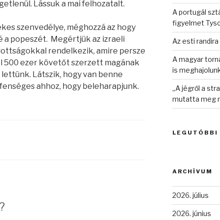
etlenül. Lássuk a mai felhozatalt.
A portugál sztá
figyelmet Tys
ekes szenvedélye, méghozzá az hogy
é a popeszét. Megértjük az izraeli
Az esti randira
adottságokkal rendelkezik, amire persze
A magyar torná
zel 500 ezer követőt szerzett magának
is meghajolun
i lettünk. Látszik, hogy van benne
fenséges ahhoz, hogy beleharapjunk.
„A jégről a st
mutatta meg n
LEGUTÓBBI
ARCHÍVUM
2026. július
?
2026. június