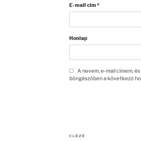
E-mail cím
*
Honlap
A nevem, e-mail címem, é
böngészőben a következő ho
Bejegyzés
Korábbi
ELŐZŐ