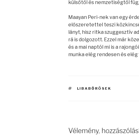
külsőtől és nemzetiségtől függ
Maayan Peri-nek van egy érd
előszeretettel teszi közkincs
lányt, hisz ritka szuggesztív 
rá is dolgozott. Ezzel már kö
és a mai naptól mi is a rajongó
munka elég rendesen és elég 
CÍMKÉK
LIBABŐRÖSEK
Vélemény, hozzászólás