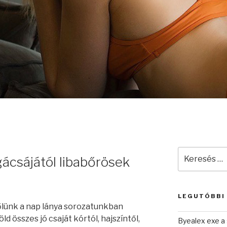
Keresés
ácsájától libabőrösek
a
következő
kifejezésre:
LEGUTÓBBI
lünk a nap lánya sorozatunkban
d összes jó csaját kórtól, hajszíntől,
Byealex exe a 