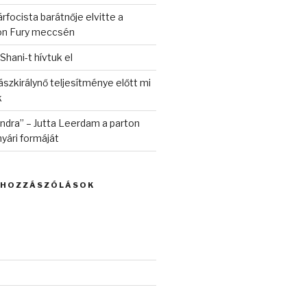
rfocista barátnője elvitte a
on Fury meccsén
 Shani-t hívtuk el
szkirálynő teljesítménye előtt mi
k
randra” – Jutta Leerdam a parton
yári formáját
 HOZZÁSZÓLÁSOK