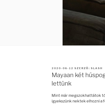
BEKÜLDVE:
2020-06-12
SZERZŐ:
SLASH
Mayaan két húspog
lettünk
Mint már megszokhattátok tő
igyekszünk nektek elhozni a föl