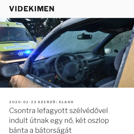
Tartalomhoz
VIDEKIMEN
BEKÜLDVE:
2020-01-23
SZERZŐ:
SLASH
Csontra lefagyott szélvédővel
indult útnak egy nő, két oszlop
bánta a bátorságát