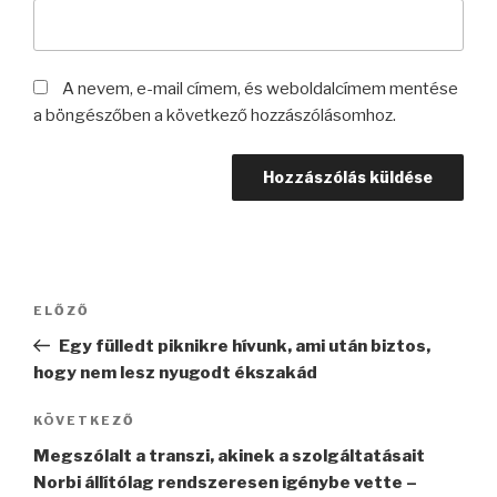
A nevem, e-mail címem, és weboldalcímem mentése
a böngészőben a következő hozzászólásomhoz.
Bejegyzés
Korábbi
ELŐZŐ
navigáció
bejegyzés
Egy fülledt piknikre hívunk, ami után biztos,
hogy nem lesz nyugodt ékszakád
Következő
KÖVETKEZŐ
bejegyzés
Megszólalt a transzi, akinek a szolgáltatásait
Norbi állítólag rendszeresen igénybe vette –