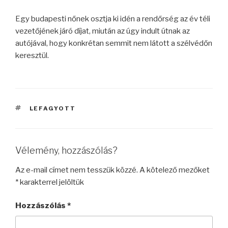
Egy budapesti nőnek osztja ki idén a rendőrség az év téli
vezetőjének járó díjat, miután az úgy indult útnak az
autójával, hogy konkrétan semmit nem látott a szélvédőn
keresztül.
CÍMKÉK
LEFAGYOTT
Vélemény, hozzászólás?
Az e-mail címet nem tesszük közzé.
A kötelező mezőket
*
karakterrel jelöltük
Hozzászólás
*