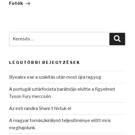
Fotók
Keresés
Keres
a
következő
kifejezésre:
LEGUTÓBBI BEJEGYZÉSEK
Byealex exe a szakítás után most újra ragyog
A portugál sztárfocista barátnője elvitte a figyelmet
Tyson Fury meccsén
Az esti randira Shani-t hívtuk el
A magyar tornászkirálynő teljesítménye előtt mi is
meghajolunk