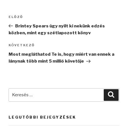
Bejegyzés
Korábbi
ELŐZŐ
navigáció
bejegyzés
Brintey Spears úgy nyílt ki nekünk edzés
közben, mint egy szétlapozott könyv
Következő
KÖVETKEZŐ
bejegyzés
Most megláthatod Te is, hogy miért van ennek a
lánynak több mint 5 millió követője
Keresés
Keres
a
következő
kifejezésre:
LEGUTÓBBI BEJEGYZÉSEK