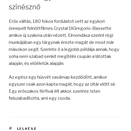
színésznő
Erős váltás, 180 fokos fordulatot vett az egykori
ünnepelt felnőttfilmes Crystal DiGregorio-Bassette
amikor új szakma után nézett. Elmondása szerint régi
munkájában egy tárgynak érezte magát de most már
másokon segít. Szerinte ő a legjobb példája annak, hogy
soha nem szabad senkit megítélni csupán a látottak
alapján, és előéletük alapján.
Az egész egy húsvét vasárnap kezdődött, amikor
egyszer csak azon kapta magát, hogy az oltár előtt sír.
Egy erőszakos férfival élt akkor, szerinte Isten
felszabadította, ami egy csoda.
CÍMKÉK
LELKÉSZ