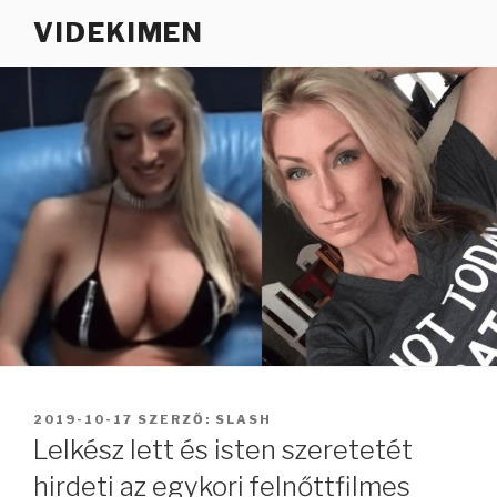
Tartalomhoz
VIDEKIMEN
BEKÜLDVE:
2019-10-17
SZERZŐ:
SLASH
Lelkész lett és isten szeretetét
hirdeti az egykori felnőttfilmes