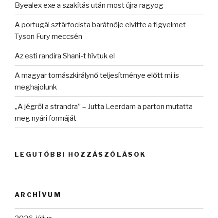
Byealex exe a szakítás után most újra ragyog
A portugál sztárfocista barátnője elvitte a figyelmet
Tyson Fury meccsén
Az esti randira Shani-t hívtuk el
A magyar tornászkirálynő teljesítménye előtt mi is
meghajolunk
„A jégről a strandra” – Jutta Leerdam a parton mutatta
meg nyári formáját
LEGUTÓBBI HOZZÁSZÓLÁSOK
ARCHÍVUM