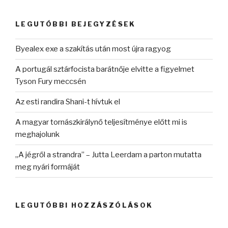
következő
kifejezésre:
LEGUTÓBBI BEJEGYZÉSEK
Byealex exe a szakítás után most újra ragyog
A portugál sztárfocista barátnője elvitte a figyelmet
Tyson Fury meccsén
Az esti randira Shani-t hívtuk el
A magyar tornászkirálynő teljesítménye előtt mi is
meghajolunk
„A jégről a strandra” – Jutta Leerdam a parton mutatta
meg nyári formáját
LEGUTÓBBI HOZZÁSZÓLÁSOK