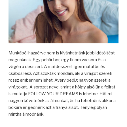
Munkából hazaérve nem is kívánhatnánk jobb időtöltést
magunknak. Egy pohár bor, egy finom vacsora és a
végén a desszert. A mai desszert igen mutatós és
csábos lesz. Azt szokták mondani, aki a virágot szereti
rossz ember nem lehet. Avery pedig nagyon szereti a
virágokat. A sorozat neve, amint a hölgy alsójűn a felirat
is mutatja FOLLOW YOUR DREAMS is lehetne. Hát mi
nagyon követnénk az álmunkat, és ha tehetnénk akkor a
bokára engednénk azt a fránya alsót. Tényleg olyan
mintha álmodnánk.