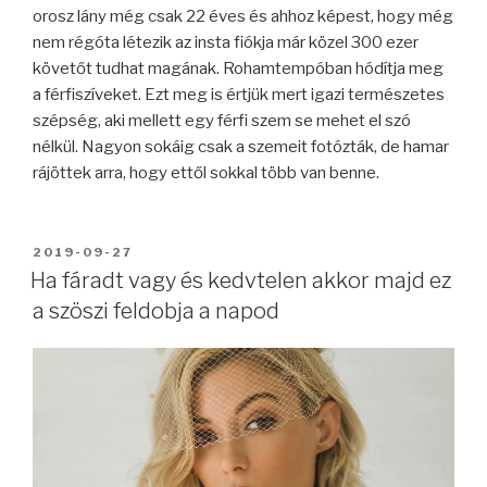
orosz lány még csak 22 éves és ahhoz képest, hogy még
nem régóta létezik az insta fiókja már közel 300 ezer
követőt tudhat magának. Rohamtempóban hódítja meg
a férfiszíveket. Ezt meg is értjük mert igazi természetes
szépség, aki mellett egy férfi szem se mehet el szó
nélkül. Nagyon sokáig csak a szemeit fotózták, de hamar
rájöttek arra, hogy ettől sokkal több van benne.
BEKÜLDVE:
2019-09-27
Ha fáradt vagy és kedvtelen akkor majd ez
a szöszi feldobja a napod