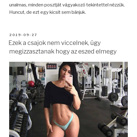
unalmas, minden posztját vágyakozó tekintettel nézzük.
Huncut, de ezt egy kicsit sem bánjuk.
BEKÜLDVE:
2019-09-27
Ezek a csajok nem viccelnek, úgy
megizzasztanak hogy az eszed elmegy