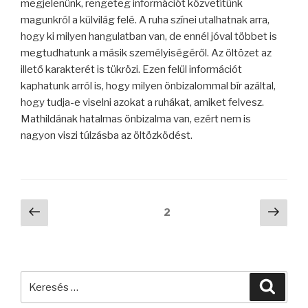
megjelenünk, rengeteg információt közvetítünk
magunkról a külvilág felé. A ruha színei utalhatnak arra,
hogy ki milyen hangulatban van, de ennél jóval többet is
megtudhatunk a másik személyiségéről. Az öltözet az
illető karakterét is tükrözi. Ezen felül információt
kaphatunk arról is, hogy milyen önbizalommal bír azáltal,
hogy tudja-e viselni azokat a ruhákat, amiket felvesz.
Mathildának hatalmas önbizalma van, ezért nem is
nagyon viszi túlzásba az öltözködést.
Bejegyzések
Előző
Köve
Oldal
2
oldal
oldal
lapozása
Keresés
Keres
a