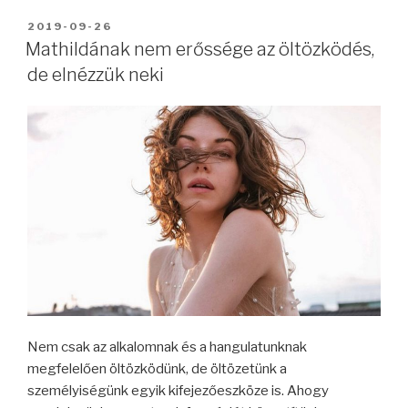
BEKÜLDVE:
2019-09-26
Mathildának nem erőssége az öltözködés,
de elnézzük neki
Nem csak az alkalomnak és a hangulatunknak
megfelelően öltözködünk, de öltözetünk a
személyiségünk egyik kifejezőeszköze is. Ahogy