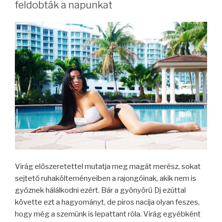
feldobták a napunkat
Virág előszeretettel mutatja meg magát merész, sokat
sejtető ruhakölteményeiben a rajongóinak, akik nem is
győznek hálálkodni ezért. Bár a gyönyörű Dj ezúttal
követte ezt a hagyományt, de piros nacija olyan feszes,
hogy még a szemünk is lepattant róla. Virág egyébként