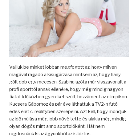
Valljuk be minket jobban megfogott az, hogy milyen
magával ragadó a kisugárzása mintsem az, hogy hány
gólt dob egy meccsen. Szabina azóta már visszavonult a
profi sporttól annak ellenére, hogy még mindig nagyon
fiatal. Időközben gyereket szült, hozzáment az olimpikon
Kucsera Gáborhoz és pár éve láthattuk a TV2-n futó
édes élet c. realityben szerepelni. Azt kell, hogy mondjuk
az idő múlása még jobb nővé tette és alakja még mindig
olyan dögös mint anno sportolóként. Hát nem
rugdosnánk ki az ágyunkból az is biztos.