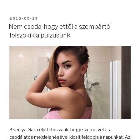
BEKÜLDVE:
2019-09-27
Nem csoda, hogy ettől a szempártól
felszökik a pulzusunk
Kseniya Gato eljött hozzánk, hogy szemeivel és
csodálatos megjelenésével kicsit feldobja a napunkat. Az