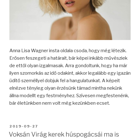
Anna Lisa Wagner insta oldala csoda, hogy még létezik.
Erősen feszegeti a határait, bár képei inkább művésziek
de ettől olyan izgalmasak. Arra gondoltunk, hogy ha már
ilyen szomorkás az idő odakint, akkor legalább egy igazán
üdítő személlyel dobjuk fel a hangulatunkat. A képeit
elnézve tényleg olyan érzésünk támad mintha nekünk
állna modellt egy festményhez. Szívesen megfestenénk,
bár életünkben nem volt még kezünkben ecset.
BEKÜLDVE:
2019-09-27
Voksán Virág kerek húspogácsái ma is