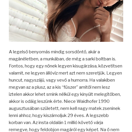
A legelső benyomás mindig sorsdöntő, akár a
magánéletben, a munkában, de még a sarki boltban is.
Fontos, hogy egy nőnek legyen kisugárzása, közvetítsen
valamit, ne legyen állóvíz mert azt nem szeretjük. Legyen
huncut, nagyszájú, vagy vevő a humorra. Ha valakiben
megvan az a plusz, az a kis “fűszer” amitől nem lesz
íztelen akkor lehet smink nélkül egy kinyúlt melegítőben,
akkor is odáig leszünk érte. Niece Waidhofer 1990
augusztusában született, nem kell nagy matek zseninek
lenni ahhoz, hogy kiszámoljuk 29 éves. A legszebb
korban van. Az insta oldalán 1 millió követő várja
remegve, hogy feldobjon magáról egy képet. Na ő nem