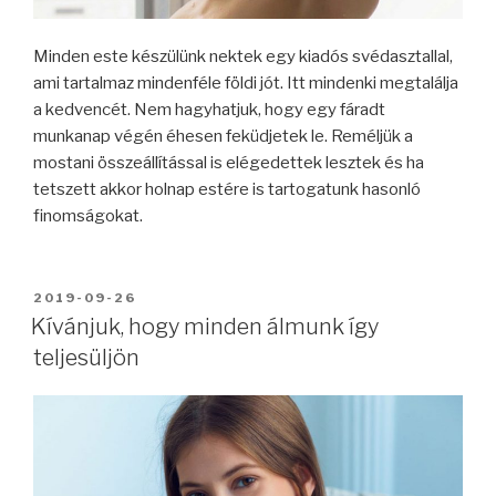
Minden este készülünk nektek egy kiadós svédasztallal,
ami tartalmaz mindenféle földi jót. Itt mindenki megtalálja
a kedvencét. Nem hagyhatjuk, hogy egy fáradt
munkanap végén éhesen feküdjetek le. Reméljük a
mostani összeállítással is elégedettek lesztek és ha
tetszett akkor holnap estére is tartogatunk hasonló
finomságokat.
BEKÜLDVE:
2019-09-26
Kívánjuk, hogy minden álmunk így
teljesüljön