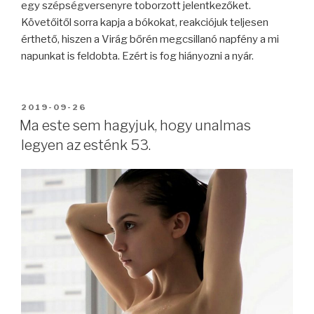
egy szépségversenyre toborzott jelentkezőket.
Követőitől sorra kapja a bókokat, reakciójuk teljesen
érthető, hiszen a Virág bőrén megcsillanó napfény a mi
napunkat is feldobta. Ezért is fog hiányozni a nyár.
BEKÜLDVE:
2019-09-26
Ma este sem hagyjuk, hogy unalmas
legyen az esténk 53.