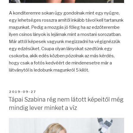
A konditeremre sokan úgy gondolnak mint egy nyűgre,
egy lehetséges rosszra amitől inkább távol kell tartanunk
magunkat. Pedig a mozgás jó főleg ha az edzőterembe
ilyen csinos lányok is lejárnak mint a mostani sorozatban.
Már attól képesek vagyunk megizzadni ha végignézzük
egy edzésüket. Csupa olyan lányokat szedtünk egy
csokorba, akik edés közben pózolnak az más kérdés,
hogy csak a fotós kedvéért de mindenesetre már a
látványtól is ledobunk magunkról 5 kilót.
BEKÜLDVE:
2019-09-27
Tápai Szabina rég nem látott képeitől még
mindig lever minket a víz