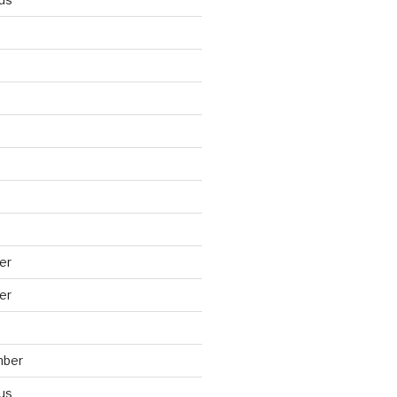
er
er
mber
us