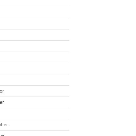
er
er
mber
us