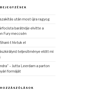
 BEJEGYZÉSEK
szakítás után most újra ragyog
rfocista barátnője elvitte a
on Fury meccsén
 Shani-t hívtuk el
szkirálynő teljesítménye előtt mi
k
randra” – Jutta Leerdam a parton
yári formáját
 HOZZÁSZÓLÁSOK