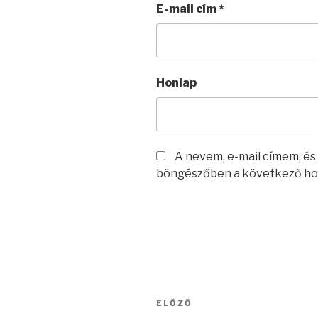
E-mail cím
*
Honlap
A nevem, e-mail címem, é
böngészőben a következő ho
Bejegyzés
Korábbi
ELŐZŐ