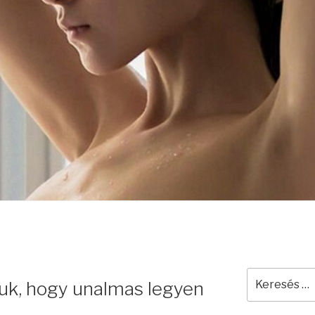
Keresés
uk, hogy unalmas legyen
a
következő