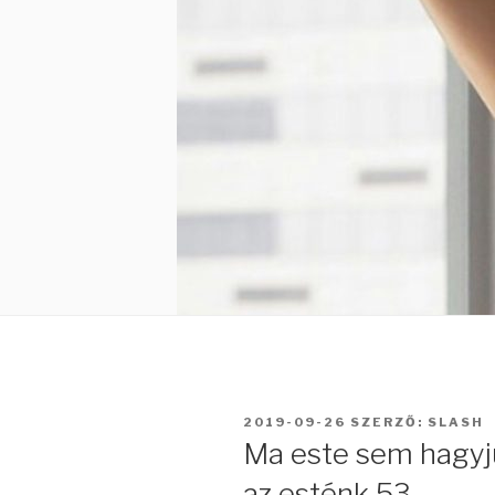
BEKÜLDVE:
2019-09-26
SZERZŐ:
SLASH
Ma este sem hagyj
az esténk 53.