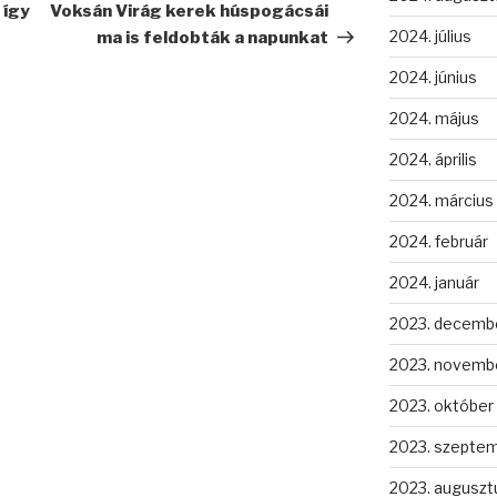
bejegyzés
 így
Voksán Virág kerek húspogácsái
2024. július
ma is feldobták a napunkat
2024. június
2024. május
2024. április
2024. március
2024. február
2024. január
2023. decemb
2023. novemb
2023. október
2023. szepte
2023. auguszt