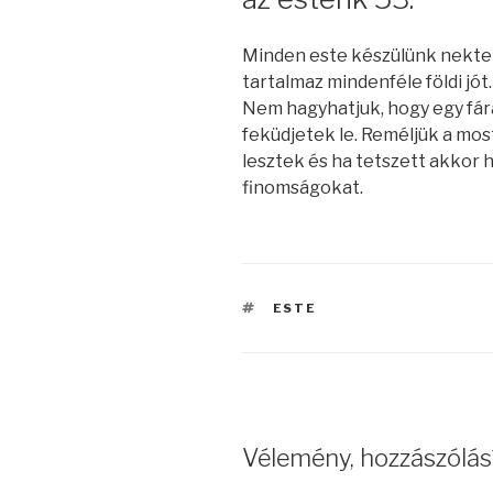
Minden este készülünk nektek 
tartalmaz mindenféle földi jót
Nem hagyhatjuk, hogy egy f
feküdjetek le. Reméljük a most
lesztek és ha tetszett akkor 
finomságokat.
CÍMKÉK
ESTE
Vélemény, hozzászólás