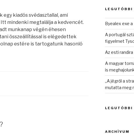
kifejezésre:
LEGUTÓBBI
egy kiadós svédasztallal, ami
. Itt mindenki megtalálja a kedvencét.
Byealex exe a 
áradt munkanap végén éhesen
A portugál sztá
ani összeállítással is elégedettek
figyelmet Tys
holnap estére is tartogatunk hasonló
Az esti randira
A magyar torná
is meghajolun
„A jégről a st
mutatta meg n
LEGUTÓBBI
?
ARCHÍVUM