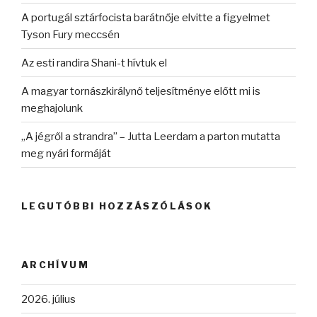
A portugál sztárfocista barátnője elvitte a figyelmet
Tyson Fury meccsén
Az esti randira Shani-t hívtuk el
A magyar tornászkirálynő teljesítménye előtt mi is
meghajolunk
„A jégről a strandra” – Jutta Leerdam a parton mutatta
meg nyári formáját
LEGUTÓBBI HOZZÁSZÓLÁSOK
ARCHÍVUM
2026. július