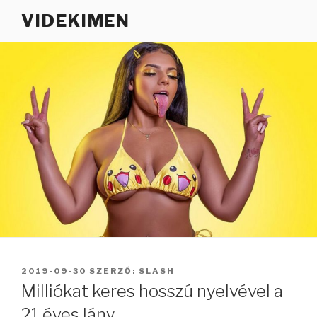
Tartalomhoz
VIDEKIMEN
BEKÜLDVE:
2019-09-30
SZERZŐ:
SLASH
Milliókat keres hosszú nyelvével a
21 éves lány