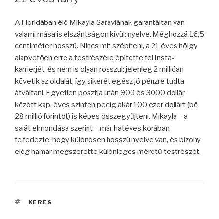
A Floridában élő Mikayla Saraviának garantáltan van
valami mása is elszántságon kívül: nyelve. Méghozzá 16,5
centiméter hosszú. Nincs mit szépíteni, a 21 éves hölgy
alapvetően erre a testrészére építette fel Insta-
karrierjét, és nem is olyan rosszul: jelenleg 2 millióan
követik az oldalát, így sikerét egész jó pénzre tudta
átváltani. Egyetlen posztja után 900 és 3000 dollár
között kap, éves szinten pedig akár 100 ezer dollárt (bő
28 millió forintot) is képes összegyűjteni. Mikayla – a
saját elmondása szerint – már hatéves korában
felfedezte, hogy különösen hosszú nyelve van, és bizony
elég hamar megszerette különleges méretű testrészét.
CÍMKÉK
KERES