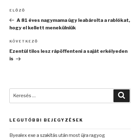
Bejegyzés
Korábbi
ELŐZŐ
navigáció
bejegyzés
A 81 éves nagymama úgy leabárolta a rablókat,
hogy el kellett menekülniük
Következő
KÖVETKEZŐ
bejegyzés
Ezentúl tilos lesz rápöffenteni a saját erkélyeden
is
Keresés
Keres
a
következő
kifejezésre:
LEGUTÓBBI BEJEGYZÉSEK
Byealex exe a szakítás után most újra ragyog