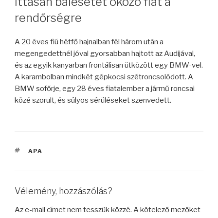
ittasan balesetet okozó fiát a
rendőrségre
A 20 éves fiú hétfő hajnalban fél három után a
megengedettnél jóval gyorsabban hajtott az Audijával,
és az egyik kanyarban frontálisan ütközött egy BMW-vel.
A karambolban mindkét gépkocsi szétroncsolódott. A
BMW sofőrje, egy 28 éves fiatalember a jármű roncsai
közé szorult, és súlyos sérüléseket szenvedett.
CÍMKÉK
APA
Vélemény, hozzászólás?
Az e-mail címet nem tesszük közzé.
A kötelező mezőket