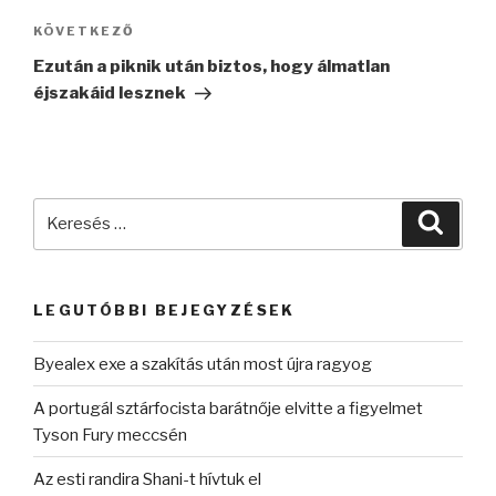
Következő
KÖVETKEZŐ
bejegyzés
Ezután a piknik után biztos, hogy álmatlan
éjszakáid lesznek
Keresés
Keres
a
következő
kifejezésre:
LEGUTÓBBI BEJEGYZÉSEK
Byealex exe a szakítás után most újra ragyog
A portugál sztárfocista barátnője elvitte a figyelmet
Tyson Fury meccsén
Az esti randira Shani-t hívtuk el