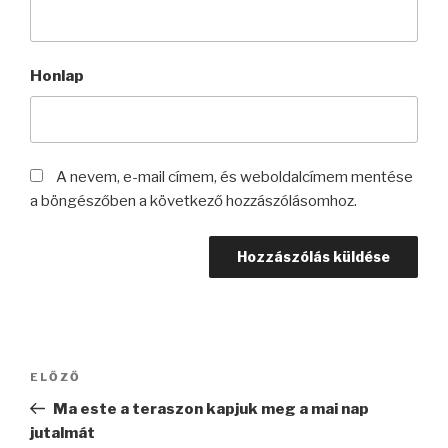
Honlap
A nevem, e-mail címem, és weboldalcímem mentése
a böngészőben a következő hozzászólásomhoz.
Bejegyzés
Korábbi
ELŐZŐ
navigáció
bejegyzés
Ma este a teraszon kapjuk meg a mai nap
jutalmát