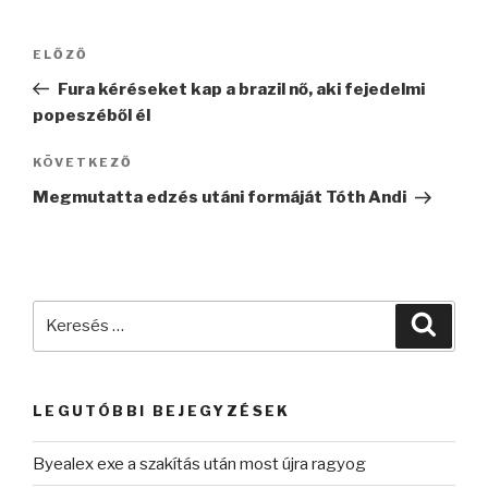
Bejegyzés
Korábbi
ELŐZŐ
navigáció
bejegyzés
Fura kéréseket kap a brazil nő, aki fejedelmi
popeszéből él
Következő
KÖVETKEZŐ
bejegyzés
Megmutatta edzés utáni formáját Tóth Andi
Keresés
Keres
a
következő
kifejezésre:
LEGUTÓBBI BEJEGYZÉSEK
Byealex exe a szakítás után most újra ragyog