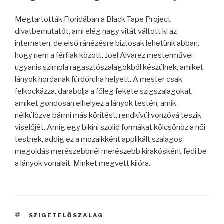
Megtartották Floridában a Black Tape Project
divatbemutatót, ami elég nagy vitát váltott ki az
interneten, de első ránézésre biztosak lehetünk abban,
hogy nem a férfiak között. Joel Alvarez mesterművei
ugyanis szimpla ragasztószalagokból készülnek, amiket
lányok hordanak fürdőruha helyett. A mester csak
felkockázza, darabolja a főleg fekete szigszalagokat,
amiket gondosan elhelyez a lányok testén, amik
nélkülözve bármi más körítést, rendkívül vonzóvá teszik
viselőjét. Amíg egy bikini szolid formákat kölcsönöz a női
testnek, addig ez a mozaikként applikált szalagos
megoldás merészebbnél merészebb kirakósként fedi be
a lányok vonalait. Minket megvett kilóra.
CÍMKÉK
SZIGETELŐSZALAG