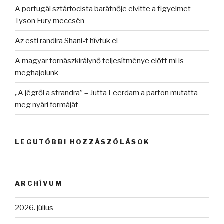
A portugál sztárfocista barátnője elvitte a figyelmet
Tyson Fury meccsén
Az esti randira Shani-t hívtuk el
A magyar tornászkirálynő teljesítménye előtt mi is
meghajolunk
„A jégről a strandra” – Jutta Leerdam a parton mutatta
meg nyári formáját
LEGUTÓBBI HOZZÁSZÓLÁSOK
ARCHÍVUM
2026. július