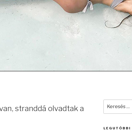
Keresés
van, stranddá olvadtak a
a
következő
kifejezésre:
LEGUTÓBBI