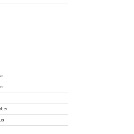
er
er
mber
us