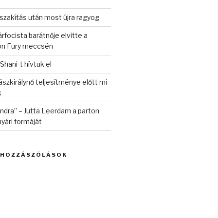
szakítás után most újra ragyog
rfocista barátnője elvitte a
on Fury meccsén
 Shani-t hívtuk el
szkirálynő teljesítménye előtt mi
k
randra” – Jutta Leerdam a parton
yári formáját
 HOZZÁSZÓLÁSOK