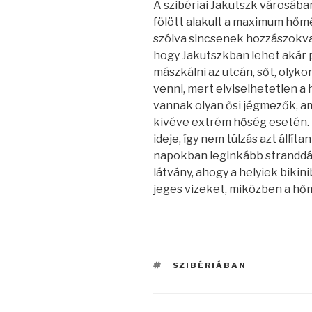
A szibériai Jakutszk városába
fölött alakult a maximum hőm
szólva sincsenek hozzászokva.
hogy Jakutszkban lehet akár 
mászkálni az utcán, sőt, olyko
venni, mert elviselhetetlen a
vannak olyan ősi jégmezők, 
kivéve extrém hőség esetén. 
ideje, így nem túlzás azt állíta
napokban leginkább stranddá
látvány, ahogy a helyiek bikin
jeges vizeket, miközben a hőm
CÍMKÉK
SZIBÉRIÁBAN