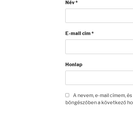
Név
*
E-mail cím
*
Honlap
A nevem, e-mail címem, é
böngészőben a következő ho