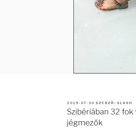
BEKÜLDVE:
2019-07-30
SZERZŐ:
SLASH
Szibériában 32 fok 
jégmezők