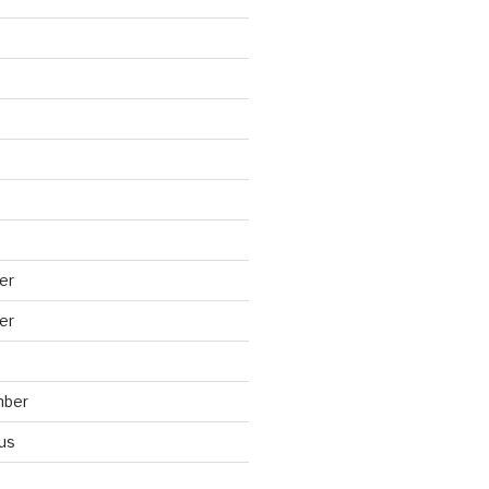
er
er
mber
us