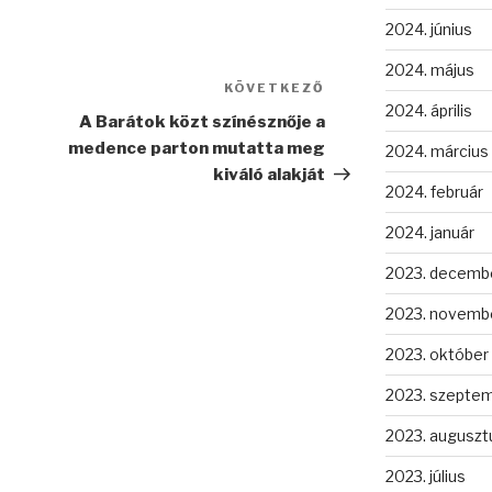
2024. június
2024. május
KÖVETKEZŐ
Következő
2024. április
bejegyzés
A Barátok közt színésznője a
medence parton mutatta meg
2024. március
kiváló alakját
2024. február
2024. január
2023. decemb
2023. novemb
2023. október
2023. szepte
2023. auguszt
2023. július