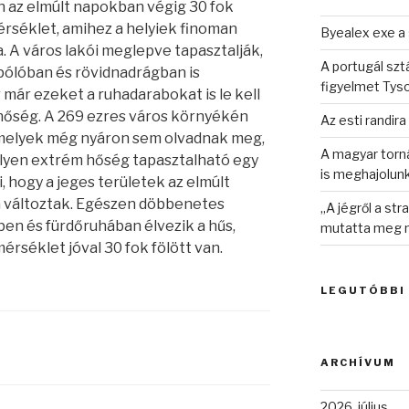
n az elmúlt napokban végig 30 fok
érséklet, amihez a helyiek finoman
Byealex exe a 
 A város lakói meglepve tapasztalják,
A portugál sztá
pólóban és rövidnadrágban is
figyelmet Tys
r már ezeket a ruhadarabokat is le kell
 hőség.
A 269 ezres város környékén
Az esti randira
amelyek még nyáron sem olvadnak meg,
A magyar torná
lyen extrém hőség tapasztalható egy
is meghajolun
ni, hogy a jeges területek az elmúlt
 változtak. Egészen döbbenetes
„A jégről a st
iben és fürdőruhában élvezik a hűs,
mutatta meg n
érséklet jóval 30 fok fölött van.
LEGUTÓBBI
ARCHÍVUM
2026. július