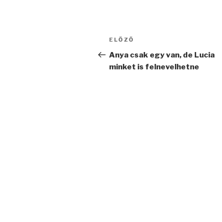
Bejegyzés
Korábbi
ELŐZŐ
navigáció
bejegyzés
Anya csak egy van, de Lucia
minket is felnevelhetne