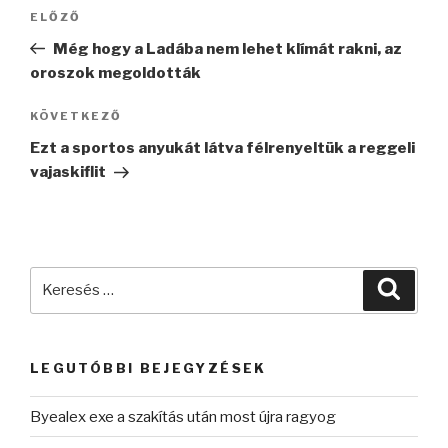
Bejegyzés
Korábbi
ELŐZŐ
navigáció
bejegyzés
Még hogy a Ladába nem lehet klímát rakni, az
oroszok megoldották
Következő
KÖVETKEZŐ
bejegyzés
Ezt a sportos anyukát látva félrenyeltük a reggeli
vajaskiflit
Keresés
Keres
a
következő
kifejezésre:
LEGUTÓBBI BEJEGYZÉSEK
Byealex exe a szakítás után most újra ragyog