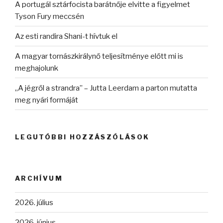
A portugál sztárfocista barátnője elvitte a figyelmet
Tyson Fury meccsén
Az esti randira Shani-t hívtuk el
A magyar tornászkirálynő teljesítménye előtt mi is
meghajolunk
„A jégről a strandra” – Jutta Leerdam a parton mutatta
meg nyári formáját
LEGUTÓBBI HOZZÁSZÓLÁSOK
ARCHÍVUM
2026. július
2026. június