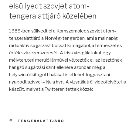
elsüllyedt szovjet atom-
tengeralattjáró közelében
1989-ben süllyedt el a Komszomolec szovjet atom-
tengeralattjáró a Norvég-tengerben, ami a mai napig
radioaktív sugárzást bocsát ki magából, a természetes
érték százezerszeresét. A friss vizsgálatokat egy
mélytengeri merülő járművel végezték el, az ijesztőnek
hangzó sugárzási szint ellenére azonban még a
helyszínről kifogott halakat is el lehet fogyasztani
nyugodt szívvel – írja a hvg. A vizsgálatról videofelvétel is
készült, melyet a Twitteren tettek közzé:
CÍMKÉK
TENGERALATTJÁRÓ