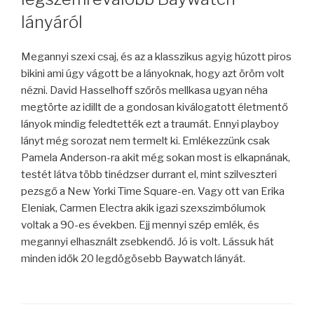
lányáról
Megannyi szexi csaj, és az a klasszikus agyig húzott piros
bikini ami úgy vágott be a lányoknak, hogy azt öröm volt
nézni. David Hasselhoff szőrös mellkasa ugyan néha
megtörte az idillt de a gondosan kiválogatott életmentő
lányok mindig feledtették ezt a traumát. Ennyi playboy
lányt még sorozat nem termelt ki. Emlékezzünk csak
Pamela Anderson-ra akit még sokan most is elkapnának,
testét látva több tinédzser durrant el, mint szilveszteri
pezsgő a New Yorki Time Square-en. Vagy ott van Erika
Eleniak, Carmen Electra akik igazi szexszimbólumok
voltak a 90-es években. Ejj mennyi szép emlék, és
megannyi elhasznált zsebkendő. Jó is volt. Lássuk hát
minden idők 20 legdögösebb Baywatch lányát.