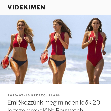
Tartalomhoz
VIDEKIMEN
BEKÜLDVE:
2019-07-19
SZERZŐ:
SLASH
Emlékezzünk meg minden idők 20
legszemrevalóbb Baywatch