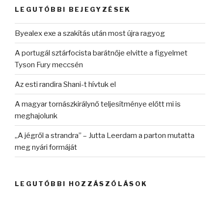
kifejezésre:
LEGUTÓBBI BEJEGYZÉSEK
Byealex exe a szakítás után most újra ragyog
A portugál sztárfocista barátnője elvitte a figyelmet
Tyson Fury meccsén
Az esti randira Shani-t hívtuk el
A magyar tornászkirálynő teljesítménye előtt mi is
meghajolunk
„A jégről a strandra” – Jutta Leerdam a parton mutatta
meg nyári formáját
LEGUTÓBBI HOZZÁSZÓLÁSOK