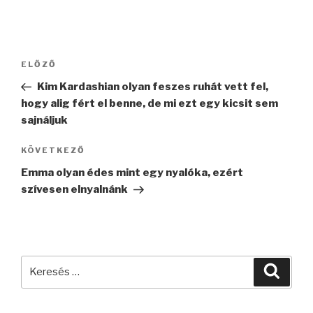
Bejegyzés
Korábbi
ELŐZŐ
navigáció
bejegyzés
Kim Kardashian olyan feszes ruhát vett fel,
hogy alig fért el benne, de mi ezt egy kicsit sem
sajnáljuk
Következő
KÖVETKEZŐ
bejegyzés
Emma olyan édes mint egy nyalóka, ezért
szívesen elnyalnánk
Keresés
Keres
a
következő