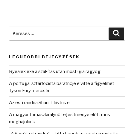
Keresés
Keres
a
következő
kifejezésre:
LEGUTÓBBI BEJEGYZÉSEK
Byealex exe a szakítás után most újra ragyog
A portugál sztárfocista barátnője elvitte a figyelmet
Tyson Fury meccsén
Az esti randira Shani-t hívtuk el
A magyar tornászkirálynő teljesítménye előtt mi is
meghajolunk
„A jégről a strandra” – Jutta Leerdam a parton mutatta