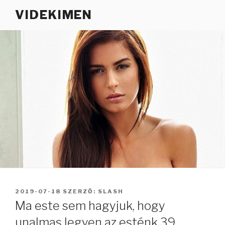
Tartalomhoz
VIDEKIMEN
BEKÜLDVE:
2019-07-18
SZERZŐ:
SLASH
Ma este sem hagyjuk, hogy
unalmas legyen az esténk 39.