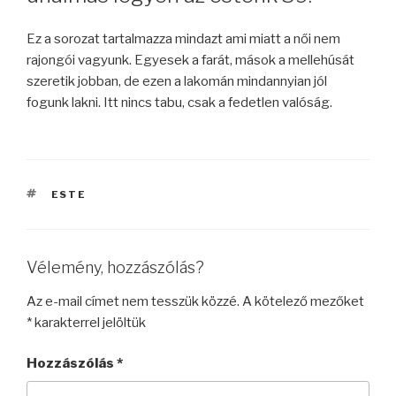
Ez a sorozat tartalmazza mindazt ami miatt a női nem
rajongói vagyunk. Egyesek a farát, mások a mellehúsát
szeretik jobban, de ezen a lakomán mindannyian jól
fogunk lakni. Itt nincs tabu, csak a fedetlen valóság.
CÍMKÉK
ESTE
Vélemény, hozzászólás?
Az e-mail címet nem tesszük közzé.
A kötelező mezőket
*
karakterrel jelöltük
Hozzászólás
*