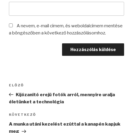
A nevem, e-mail címem, és weboldalcímem mentése
a böngészőben a következő hozzászólásomhoz.
Bejegyzés
Korábbi
ELŐZŐ
navigáció
bejegyzés
Kijózanító erejű fotók arról, mennyire uralja
életünket a technológia
Következő
KÖVETKEZŐ
bejegyzés
A munka utáni kezelést ezúttal a kanapén kapjuk
meg