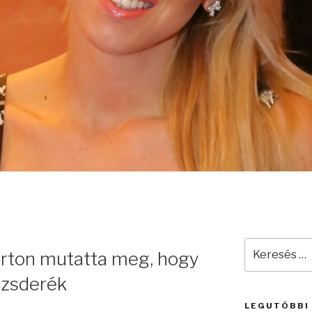
Keresés
arton mutatta meg, hogy
a
következő
ázsderék
kifejezésre:
LEGUTÓBBI