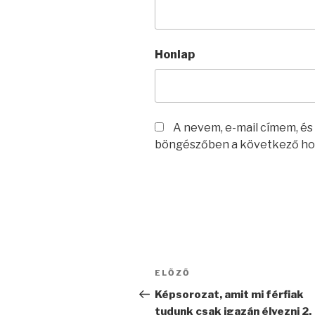
Honlap
A nevem, e-mail címem, é
böngészőben a következő ho
Bejegyzés
Korábbi
ELŐZŐ
navigáció
bejegyzés
Képsorozat, amit mi férfiak
tudunk csak igazán élvezni 2.