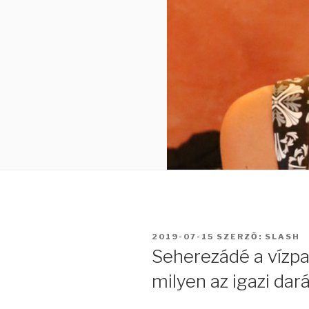
BEKÜLDVE:
2019-07-15
SZERZŐ:
SLASH
Seherezádé a vízp
milyen az igazi dar