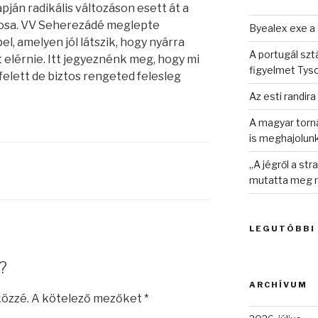
ján radikális változáson esett át a
ékosa. VV Seherezádé meglepte
Byealex exe a 
l, amelyen jól látszik, hogy nyárra
A portugál sztá
 elérnie. Itt jegyeznénk meg, hogy mi
figyelmet Tys
elett de biztos rengeted felesleg
Az esti randira
A magyar torná
is meghajolun
„A jégről a st
mutatta meg n
LEGUTÓBBI
?
ARCHÍVUM
közzé.
A kötelező mezőket
*