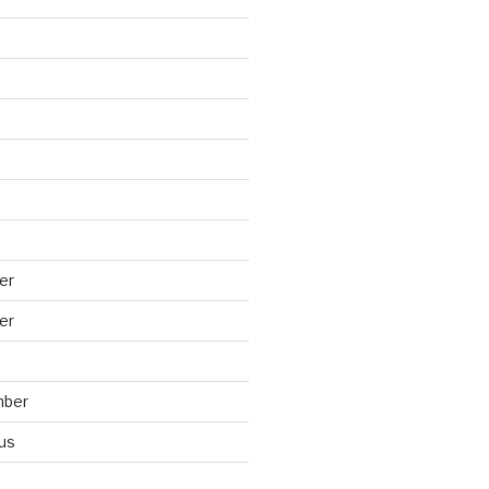
er
er
mber
us