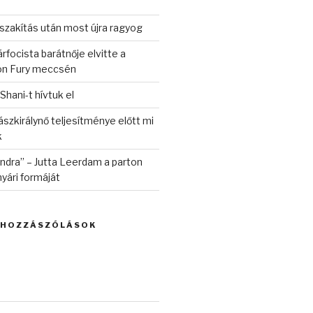
szakítás után most újra ragyog
rfocista barátnője elvitte a
on Fury meccsén
 Shani-t hívtuk el
szkirálynő teljesítménye előtt mi
k
randra” – Jutta Leerdam a parton
yári formáját
 HOZZÁSZÓLÁSOK