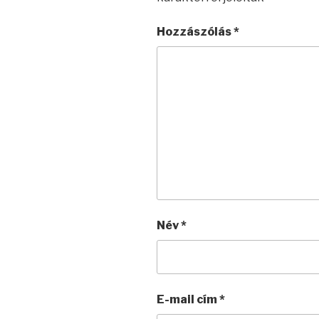
Hozzászólás
*
Név
*
E-mail cím
*