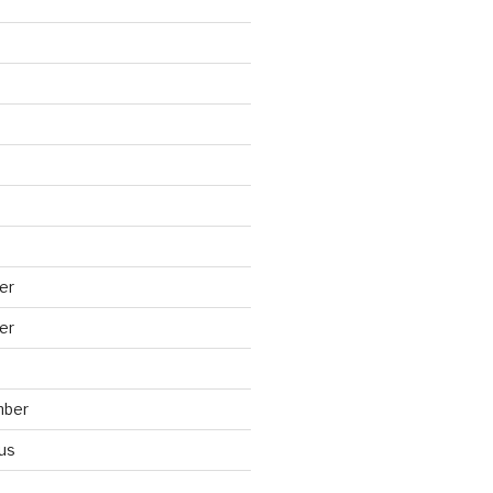
er
er
mber
us