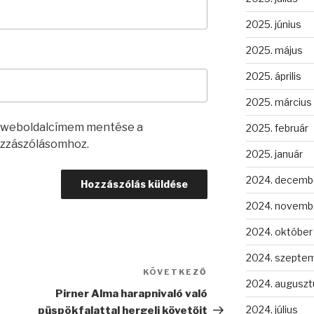
2025. június
2025. május
2025. április
2025. március
s weboldalcímem mentése a
2025. február
zzászólásomhoz.
2025. január
2024. decemb
2024. novemb
2024. október
2024. szepte
KÖVETKEZŐ
Következő
2024. auguszt
bejegyzés
Pirner Alma harapnivaló való
2024. július
püspökfalattal hergeli követőit