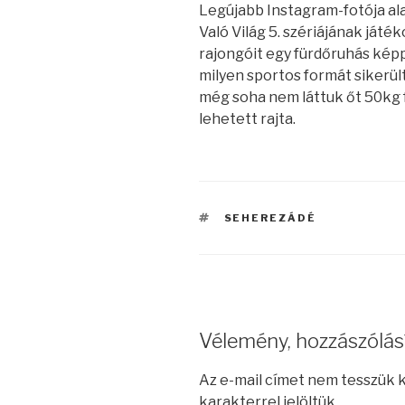
Legújabb Instagram-fotója alap
Való Világ 5. szériájának ját
rajongóit egy fürdőruhás képpe
milyen sportos formát sikerült
még soha nem láttuk őt 50kg f
lehetett rajta.
CÍMKÉK
SEHEREZÁDÉ
Vélemény, hozzászólás
Az e-mail címet nem tesszük 
karakterrel jelöltük