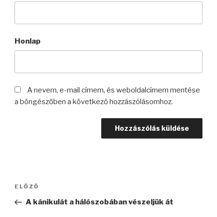
Honlap
A nevem, e-mail címem, és weboldalcímem mentése
a böngészőben a következő hozzászólásomhoz.
Bejegyzés
Korábbi
ELŐZŐ
navigáció
bejegyzés
A kánikulát a hálószobában vészeljük át