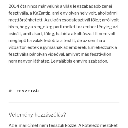
2014 óta nincs már velünk a világ legszabadabb zenei
fesztiválja, a KaZantip, ami egy olyan hely volt, ahol bármi
megtörténhetett. Az ukrán csodafesztivál főleg arról volt
híres, hogy a rengeteg parti mellett az ember tényleg azt
csinált, amit akart, főleg, ha bírta a kolbásza. Itt nem volt
meglepő ha valaki ledobta a textilt, de az sem ha a
vízparton estek egymásnak az emberek. Emlékezzünk a
fesztiválra pár olyan videóval, amilyet más fesztiválon
nem nagyon láthatsz. Legalábbis ennyire szabadon.
CÍMKÉK
FESZTIVÁL
Vélemény, hozzászólás?
Az e-mail címet nem tesszük közzé.
A kötelező mezőket