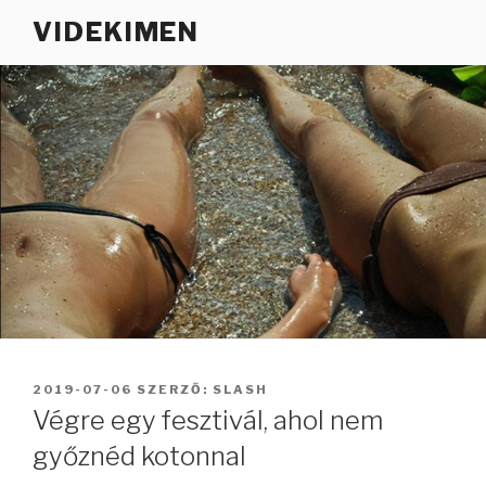
Tartalomhoz
VIDEKIMEN
BEKÜLDVE:
2019-07-06
SZERZŐ:
SLASH
Végre egy fesztivál, ahol nem
győznéd kotonnal