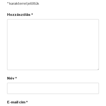
*
karakterrel jelöltük
Hozzászólás
*
Név
*
E-mail cím
*