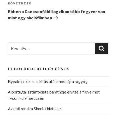
Következő
KÖVETKEZŐ
bejegyzés
Ebben a Csecsenföldi lagziban több fegyver van
mint egy akciófilmben
Keresés
Keres
a
következő
kifejezésre:
LEGUTÓBBI BEJEGYZÉSEK
Byealex exe a szakítás után most újra ragyog
A portugál sztárfocista barátnője elvitte a figyelmet
Tyson Fury meccsén
Az esti randira Shani-t hívtuk el