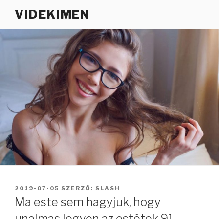
Tartalomhoz
VIDEKIMEN
BEKÜLDVE:
2019-07-05
SZERZŐ:
SLASH
Ma este sem hagyjuk, hogy
unalmas legyen az estétek 91.