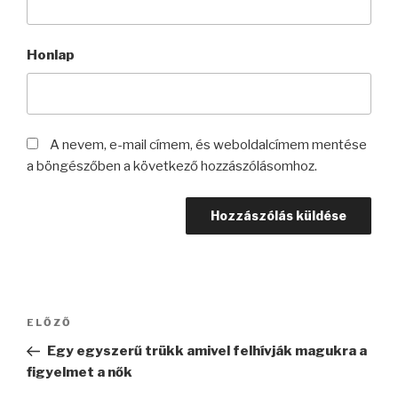
Honlap
A nevem, e-mail címem, és weboldalcímem mentése
a böngészőben a következő hozzászólásomhoz.
Bejegyzés
Korábbi
ELŐZŐ
navigáció
bejegyzés
Egy egyszerű trükk amivel felhívják magukra a
figyelmet a nők