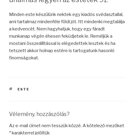
Minden este készülünk nektek egy kiadós svédasztallal,
ami tartalmaz mindenféle földi jót. Itt mindenki megtalálja
a kedvencét. Nem hagyhatjuk, hogy egy fáradt
munkanap végén éhesen feküdjetek le. Reméljük a
mostani összeállítással is elégedettek lesztek és ha
tetszett akkor holnap estére is tartogatunk hasonló
finomságokat.
CÍMKÉK
ESTE
Vélemény, hozzászólás?
Az e-mail címet nem tesszük közzé.
A kötelező mezőket
*
karakterrel jelöltük