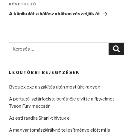
Következő
KÖVETKEZŐ
bejegyzés
A kánikulát a hálószobában vészeljük át
Keresés
Keres
a
következő
kifejezésre:
LEGUTÓBBI BEJEGYZÉSEK
Byealex exe a szakítás után most újra ragyog
A portugál sztárfocista barátnője elvitte a figyelmet
Tyson Fury meccsén
Az esti randira Shani-t hívtuk el
A magyar tornászkirálynő teljesítménye előtt mi is